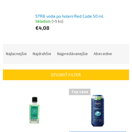
STR8 voda po holení Red Code 50 ml
Skladom
(>5 ks)
€4,08
R
a
Najlacnejšie
Najdrahšie
Najpredávanejšie
Abecedne
d
e
n
OTVORIŤ FILTER
i
e
V
p
Top cena
ý
r
p
o
i
d
s
u
p
k
r
t