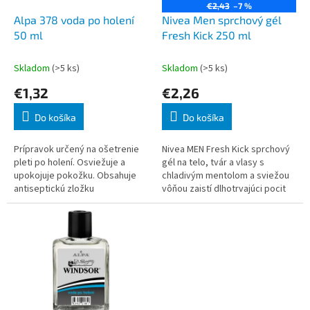
o
€2,43
–7 %
o
d
Alpa 378 voda po holení
Nivea Men sprchový gél
v
u
50 ml
Fresh Kick 250 ml
k
t
Skladom
(>5 ks)
Skladom
(>5 ks)
o
€1,32
€2,26
v
Do košíka
Do košíka
Prípravok určený na ošetrenie
Nivea MEN Fresh Kick sprchový
pleti po holení. Osviežuje a
gél na telo, tvár a vlasy s
upokojuje pokožku. Obsahuje
chladivým mentolom a sviežou
antiseptickú zložku
vôňou zaistí dlhotrvajúci pocit
Cetylpyridiniumchlorid (CPC). Má
sviežosti a príjemne prevonia
typickú kvetinovo-citrusovú
celé telo. Po napenení do bohat
vôňu s macho