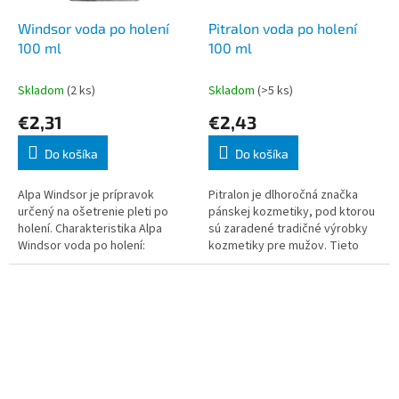
Windsor voda po holení
Pitralon voda po holení
100 ml
100 ml
Skladom
(2 ks)
Skladom
(>5 ks)
€2,31
€2,43
Do košíka
Do košíka
Alpa Windsor je prípravok
Pitralon je dlhoročná značka
určený na ošetrenie pleti po
pánskej kozmetiky, pod ktorou
holení. Charakteristika Alpa
sú zaradené tradičné výrobky
Windsor voda po holení:
kozmetiky pre mužov. Tieto
Obsahuje alantoín a hydrofilné
výrobky spĺňajú požiadavky
vyhladzujúce prísady. Voda up
bežného spotrebiteľa.
Vyrobené v SR.