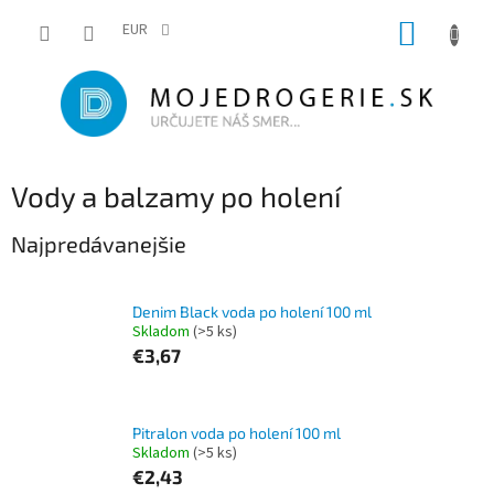
Prejsť
NÁKUP
na
EUR
obsah
KOŠÍK
Vody a balzamy po holení
Najpredávanejšie
Denim Black voda po holení 100 ml
Skladom
(>5 ks)
€3,67
Pitralon voda po holení 100 ml
Skladom
(>5 ks)
€2,43