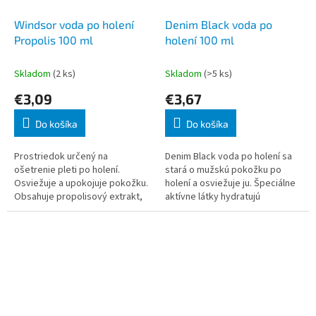
Windsor voda po holení
Denim Black voda po
Propolis 100 ml
holení 100 ml
Skladom
(2 ks)
Skladom
(>5 ks)
€3,09
€3,67
Do košíka
Do košíka
Prostriedok určený na
Denim Black voda po holení sa
ošetrenie pleti po holení.
stará o mužskú pokožku po
Osviežuje a upokojuje pokožku.
holení a osviežuje ju. Špeciálne
Obsahuje propolisový extrakt,
aktívne látky hydratujú
ktorý má antiseptické a
podráždenú pokožku a
regeneračné účinky. Je
upokojujú ju. Denim Black voda
parfémovaný sviežou cit
po holení s atr