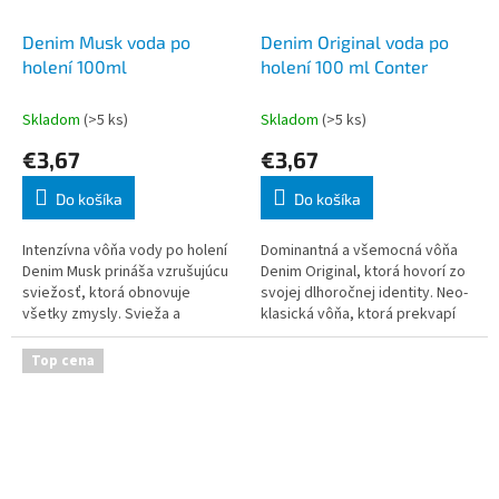
Denim Musk voda po
Denim Original voda po
holení 100ml
holení 100 ml Conter
Skladom
(>5 ks)
Skladom
(>5 ks)
€3,67
€3,67
Do košíka
Do košíka
Intenzívna vôňa vody po holení
Dominantná a všemocná vôňa
Denim Musk prináša vzrušujúcu
Denim Original, ktorá hovorí zo
sviežosť, ktorá obnovuje
svojej dlhoročnej identity. Neo-
všetky zmysly. Svieža a
klasická vôňa, ktorá prekvapí
povzbudzujúca mužská
svojou intenzitou. Denim
sviežosť, Denim Musk je
Original je postavená na vzácnej
Top cena
zmesou stredomorských
a