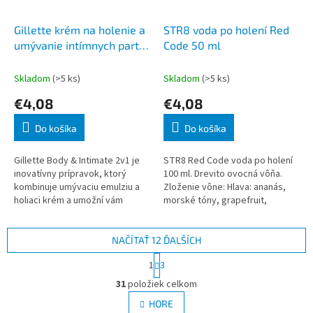
Gillette krém na holenie a
STR8 voda po holení Red
umývanie intímnych partií
Code 50 ml
2v1 177 ml
Skladom
(>5 ks)
Skladom
(>5 ks)
€4,08
€4,08
Do košíka
Do košíka
Gillette Body & Intimate 2v1 je
STR8 Red Code voda po holení
inovatívny prípravok, ktorý
100 ml. Drevito ovocná vôňa.
kombinuje umývaciu emulziu a
Zloženie vône: Hlava: ananás,
holiaci krém a umožní vám
morské tóny, grapefruit,
bezpečné a hladké oholenie
kardamón Srdce: levanduľa,
intímnej oblasti. Vďaka jemnému
pelargónia, jazmín, tymián Z
zl
NAČÍTAŤ 12 ĎALŠÍCH
S
1
3
t
O
r
31
položiek celkom
v
á
l
HORE
n