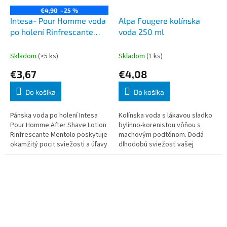
€4,90
–25 %
Intesa- Pour Homme voda
Alpa Fougere kolínska
po holení Rinfrescante
voda 250 ml
Mentolo 100 ml
Skladom
(>5 ks)
Skladom
(1 ks)
€3,67
€4,08
Do košíka
Do košíka
Pánska voda po holení Intesa
Kolínska voda s lákavou sladko
Pour Homme After Shave Lotion
bylinno-korenistou vôňou s
Rinfrescante Mentolo poskytuje
machovým podtónom. Dodá
okamžitý pocit sviežosti a úľavy
dlhodobú sviežosť vašej
po holení. Obohatený o mentol,
pokožke a navodzuje sviatočný
ktorý podráždenú pokožku c
pocit. Objem: 250 ml. Značka:
Alpa. Výrobca: