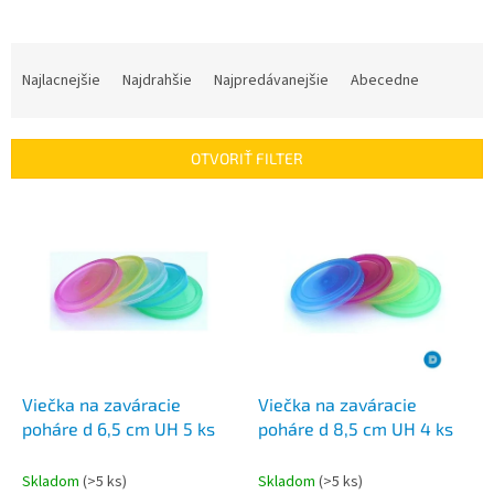
R
a
Najlacnejšie
Najdrahšie
Najpredávanejšie
Abecedne
d
e
n
OTVORIŤ FILTER
i
e
V
p
ý
r
p
o
i
d
s
u
p
k
r
t
o
o
d
Viečka na zaváracie
Viečka na zaváracie
v
u
poháre d 6,5 cm UH 5 ks
poháre d 8,5 cm UH 4 ks
k
t
Skladom
(>5 ks)
Skladom
(>5 ks)