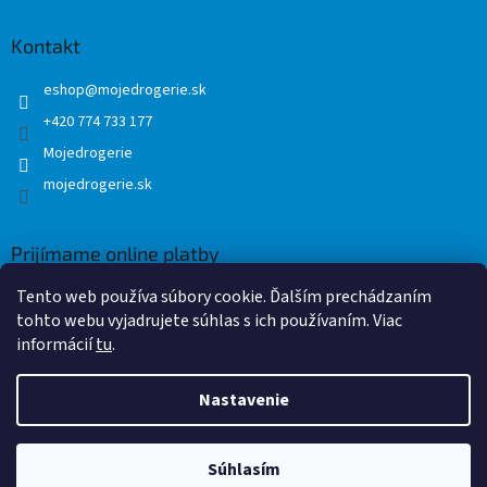
y
v
Kontakt
ý
p
eshop
@
mojedrogerie.sk
i
+420 774 733 177
s
u
Mojedrogerie
mojedrogerie.sk
Prijímame online platby
Tento web používa súbory cookie. Ďalším prechádzaním
tohto webu vyjadrujete súhlas s ich používaním. Viac
informácií
tu
.
Nastavenie
Vytvoril Shoptet
Súhlasím
Copyright 2026
Mojedrogerie.sk
. Všetky práva vyhradené.