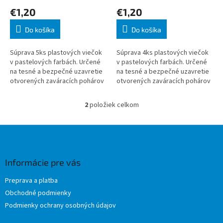
o
€1,20
€1,20
v
Do košíka
Do košíka
Súprava 5ks plastových viečok
Súprava 4ks plastových viečok
v pastelových farbách. Určené
v pastelových farbách. Určené
na tesné a bezpečné uzavretie
na tesné a bezpečné uzavretie
otvorených zaváracích pohárov
otvorených zaváracích pohárov
omnia 370 ml. Pasujú na poháre s
omnia 720 ml. Pasujú na poháre s
priemerom 6,5 cm. V
priemerom 8,5 cm. V
2
položiek celkom
O
v
l
Z
á
á
d
p
a
ä
Informácie pre vás
c
t
i
Preprava a platba
i
e
Obchodné podmienky
p
e
r
Podmienky ochrany osobných údajov
v
k