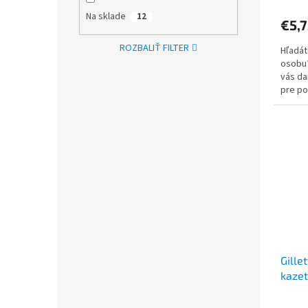
Na sklade
12
€5,7
ROZBALIŤ FILTER
Hľadát
osobu?
vás da
pre po
Dove, 
Gille
kazet
hole