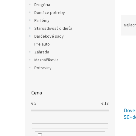
Drogéria
Domáce potreby
R
Parfémy
a
Najlac
Starostlivosť o dieťa
d
Darčekové sady
e
V
n
Pre auto
ý
i
Záhrada
p
e
Maznáčikovia
i
p
Potraviny
s
r
p
o
r
d
o
u
Cena
d
k
€
5
€
13
u
t
Dove 
k
o
SG+de
t
v
o
v