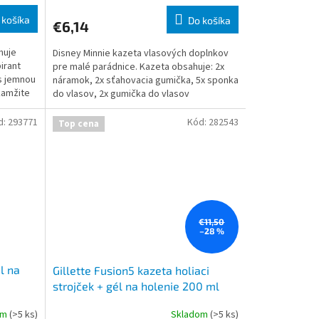
 košíka
Do košíka
€6,14
huje
Disney Minnie kazeta vlasových doplnkov
irant
pre malé parádnice. Kazeta obsahuje: 2x
s jemnou
náramok, 2x sťahovacia gumička, 5x sponka
kamžite
do vlasov, 2x gumička do vlasov
d:
293771
Kód:
282543
Top cena
€11,50
–28 %
l na
Gillette Fusion5 kazeta holiaci
strojček + gél na holenie 200 ml
om
(>5 ks)
Skladom
(>5 ks)