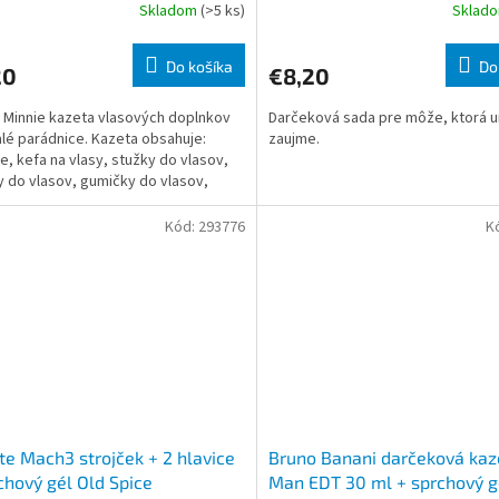
Skladom
(>5 ks)
Sklad
Do košíka
Do
20
€8,20
 Minnie kazeta vlasových doplnkov
Darčeková sada pre môže, ktorá u
lé parádnice. Kazeta obsahuje:
zaujme.
re, kefa na vlasy, stužky do vlasov,
 do vlasov, gumičky do vlasov,
ky
Kód:
293776
K
tte Mach3 strojček + 2 hlavice
Bruno Banani darčeková kaz
chový gél Old Spice
Man EDT 30 ml + sprchový g