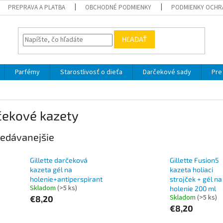
PREPRAVA A PLATBA
OBCHODNÉ PODMIENKY
PODMIENKY OCHR
HĽADAŤ
Parfémy
Starostlivosť o dieťa
Darčekové sady
Pre
čekové kazety
edávanejšie
Gillette darčeková
Gillette Fusion5
kazeta gél na
kazeta holiaci
holenie+antiperspirant
strojček + gél na
Skladom
(>5 ks)
holenie 200 ml
Skladom
(>5 ks)
€8,20
€8,20