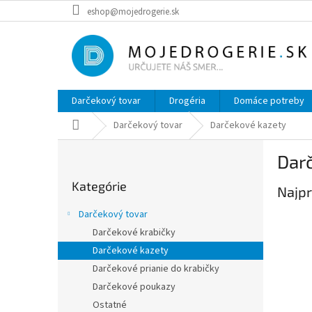
Prejsť
eshop@mojedrogerie.sk
na
obsah
Darčekový tovar
Drogéria
Domáce potreby
Domov
Darčekový tovar
Darčekové kazety
B
Dar
o
Preskočiť
č
Kategórie
kategórie
Najpr
n
ý
Darčekový tovar
p
Darčekové krabičky
a
Darčekové kazety
n
e
Darčekové prianie do krabičky
l
Darčekové poukazy
Ostatné