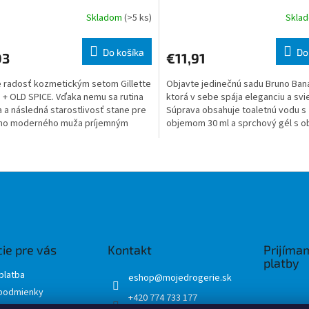
eWater 250 ml
ml
Skladom
(>5 ks)
Skla
Do košíka
Do
03
€11,91
 radosť kozmetickým setom Gillette
Objavte jedinečnú sadu Bruno Ban
+ OLD SPICE. Vďaka nemu sa rutina
ktorá v sebe spája eleganciu a svi
a a následná starostlivosť stane pre
Súprava obsahuje toaletnú vodu s
ho moderného muža príjemným
objemom 30 ml a sprchový gél s 
om. Darčeková sad
50 ml, ktoré skvele doplni
O
v
l
á
d
a
c
i
ie pre vás
Kontakt
Prijíma
e
platby
p
platba
eshop
@
mojedrogerie.sk
r
podmienky
+420 774 733 177
v