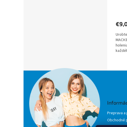
Whit
€9,
Urobte
MACH3 
holeni
každé
zážitk
Z
á
p
ä
t
Informác
i
e
Preprava a 
Obchodné 