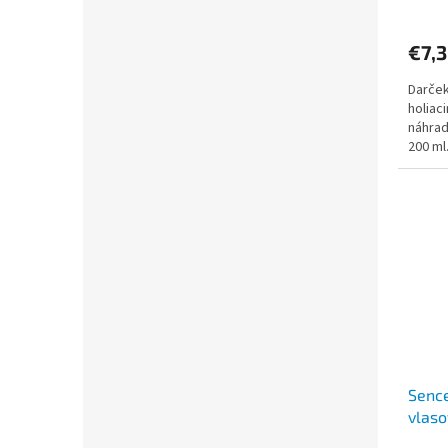
€7,
Darče
holiac
náhrad
200 ml
účinné
Sence
vlaso