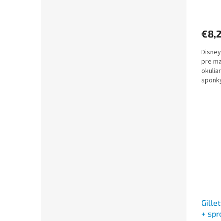
€8,
Disney
pre ma
okulia
sponky
náram
Gille
+ spr