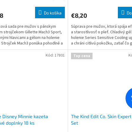
Do košíka
Do
38
€8,20
ková sada pre mužov s pánskym
Súprava pre mužov, ktorá spája ef
im strojčekom Gillette Mach3 Sport,
a starostlivosť o pleť. Chladivý gél
nými hlavicami a gélom na holenie
holenie Series Sensitive Cooling u
. Strojček Mach3 ponúka pohodlné a
a chráni citlivú pokožku, zatiaľ čo 
 oholenie vďaka
antiperspira
Kód:
17801
K
Top cena
 Disney Minnie kazeta
The Kind Edit Co. Skin Exper
vé doplnky 18 ks
Set