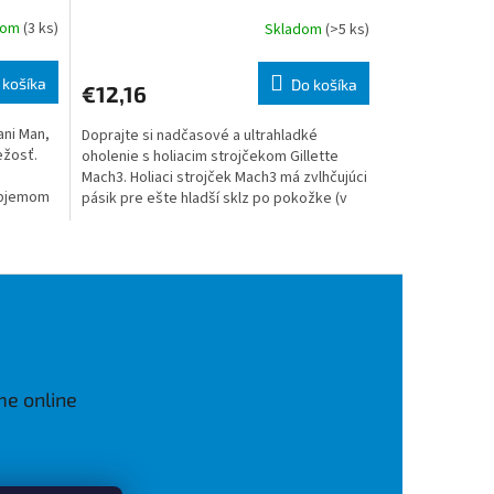
200 ml Champion League
dom
(3 ks)
Skladom
(>5 ks)
 košíka
Do košíka
€12,16
ani Man,
Doprajte si nadčasové a ultrahladké
ežosť.
oholenie s holiacim strojčekom Gillette
Mach3. Holiaci strojček Mach3 má zvlhčujúci
objemom
pásik pre ešte hladší sklz po pokožke (v
porovnaní s predchá
me online