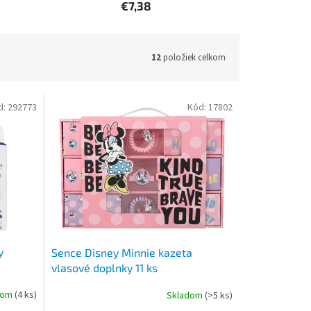
€7,38
12
položiek celkom
d:
292773
Kód:
17802
y
Sence Disney Minnie kazeta
vlasové doplnky 11 ks
dom
(4 ks)
Skladom
(>5 ks)