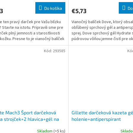
Do košíka
Do
3
€5,73
e ten pravý darček pre Vašu blízku
Vianočný balíček Dove, ktorý obsa
 Stavte na istotu. Pripravili sme pre
obľúbený sprchový gél a antipersp
rček plný jemnosti a starostlivosti
sprej. Dove sprchový gél Hydrate 
kožku. Presne to je vianočný balíček
púdrovou vôňou jemne čistí pre o
ktor
jemnejšiu a hladšiu p
Kód:
293585
Kó
tte Mach3 Šport darčeková
Gillette darčeková kazeta gé
a strojček+2 hlavica+gél na
holenie+antiperspirant
nie 200ml Champion League
Skladom
(>5 ks)
Sklad