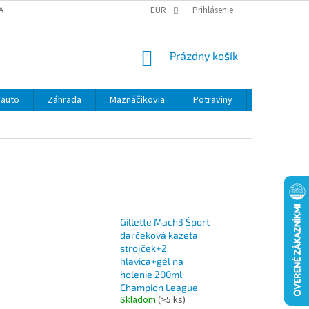
ANY OSOBNÝCH ÚDAJOV
EUR
Prihlásenie
NÁKUPNÝ
Prázdny košík
KOŠÍK
 auto
Záhrada
Maznáčikovia
Potraviny
Kontakty
Gillette Mach3 Šport
darčeková kazeta
strojček+2
hlavica+gél na
holenie 200ml
Champion League
Skladom
(>5 ks)