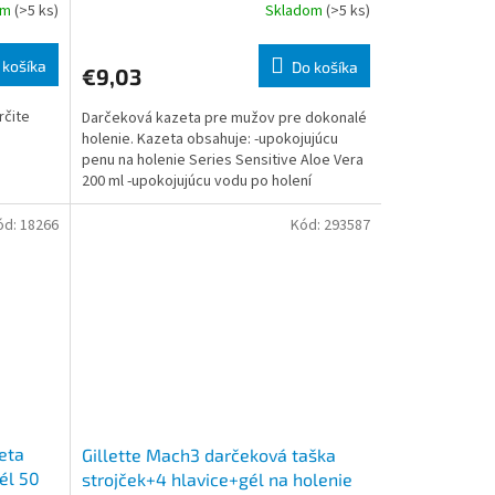
om
(>5 ks)
Skladom
(>5 ks)
 košíka
Do košíka
€9,03
rčite
Darčeková kazeta pre mužov pre dokonalé
holenie. Kazeta obsahuje: -upokojujúcu
penu na holenie Series Sensitive Aloe Vera
200 ml -upokojujúcu vodu po holení
Refreshing Arctic I
ód:
18266
Kód:
293587
eta
Gillette Mach3 darčeková taška
él 50
strojček+4 hlavice+gél na holenie