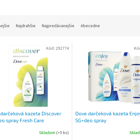
nejšie
Najdrahšie
Najpredávanejšie
Abecedne
Kód:
292774
Kó
darčeková kazeta Discover
Dove darčeková kazeta Enjo
o spray Fresh Care
SG+deo spray
Skladom
(>5 ks)
Skla