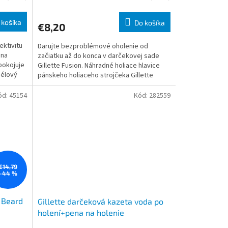
 košíka
Do košíka
€8,20
ektivitu
Darujte bezproblémové oholenie od
 na
začiatku až do konca v darčekovej sade
pokojuje
Gillette Fusion. Náhradné holiace hlavice
gélový
pánskeho holiaceho strojčeka Gillette
Fusion5 majú 5 čepieľok
ód:
45154
Kód:
282559
€14,79
–44 %
t Beard
Gillette darčeková kazeta voda po
holení+pena na holenie