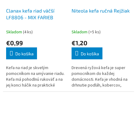
Clanax kefa riad väčší
Niteola kefa ručná Rejžiak
LF8806 - MIX FARIEB
Skladom
(4 ks)
Skladom
(>5 ks)
€0,99
€1,20
Do košíka
Do košíka
Kefa na riad je skvelým
Drevená ryžová kefa je super
pomocníkom na umývanie riadu.
pomocníkom do každej
Kefa má pohodlnú rukoväť a na
domácnosti. Kefa je vhodná na
jej konci háčik na praktické
drhnutie podláh, kobercov,
zavesenie.
rôznych nádob a iných silne
znečistených povrchov. Kefa
má kvalitnú dreve