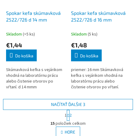
Spokar kefa skúmavková
Spokar kefa skúmavková
2522/726 d 14 mm
2522/726 d 16 mm
Skladom
(>5 ks)
Skladom
(5 ks)
€1,44
€1,48
Do košíka
Do košíka
Skúmavková kefka s vejárikom
priemer: 16 mm Skúmavková
vhodná na laboratórnu prácu
kefka s vejárikom vhodná na
alebo čistenie otvorov po
laboratórnu prácu alebo
vŕtaní. d 14 mmm
čistenie otvorov po vŕtaní.
NAČÍTAŤ ĎALŠIE 3
S
1
2
t
O
r
15
položiek celkom
v
á
l
HORE
n