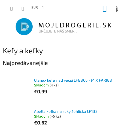
Prejsť
NÁKUP
na
EUR
obsah
KOŠÍK
Kefy a kefky
Najpredávanejšie
Clanax kefa riad väčší LF8806 - MIX FARIEB
Skladom
(4 ks)
€0,99
Abella kefka na ruky žehlička LF133
Skladom
(>5 ks)
€0,62