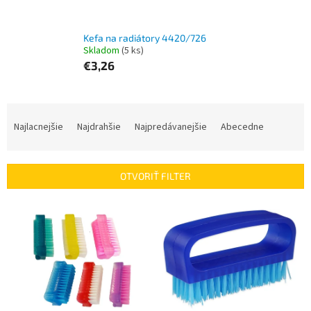
Kefa na radiátory 4420/726
Skladom
(5 ks)
€3,26
R
a
Najlacnejšie
Najdrahšie
Najpredávanejšie
Abecedne
d
e
n
OTVORIŤ FILTER
i
e
V
p
ý
r
p
o
i
d
s
u
p
k
r
t