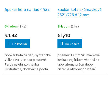
Spokar kefa na riad 4422
Spokar kefa skúmavková
2521/726 d 12 mm
Skladom
(2 ks)
Skladom
(1 ks)
€1,32
€1,40
Do košíka
Do košíka
Spokar kefa na riad, syntetické
priemer: 12 mm Skúmavková
vlákna PBT, teleso plastové.
kefka s vejárikom vhodná na
Farba na obrázku je iba
laboratórnu prácu alebo
ilustratívna, dodávame podľa
čistenie otvorov po vŕtaní.
skladovej dostupnosti.