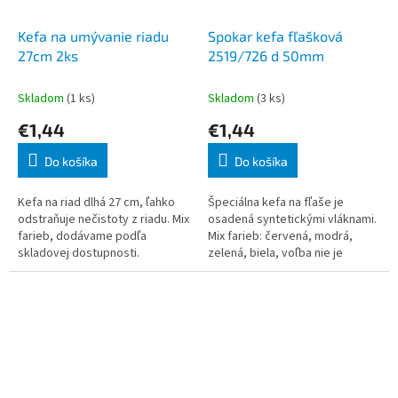
Kefa na umývanie riadu
Spokar kefa fľašková
27cm 2ks
2519/726 d 50mm
Skladom
(1 ks)
Skladom
(3 ks)
€1,44
€1,44
Do košíka
Do košíka
Kefa na riad dlhá 27 cm, ľahko
Špeciálna kefa na fľaše je
odstraňuje nečistoty z riadu. Mix
osadená syntetickými vláknami.
farieb, dodávame podľa
Mix farieb: červená, modrá,
skladovej dostupnosti.
zelená, biela, voľba nie je
možná, dodávame podľa
skladovej dostupnosti. -
syntetické vlákn