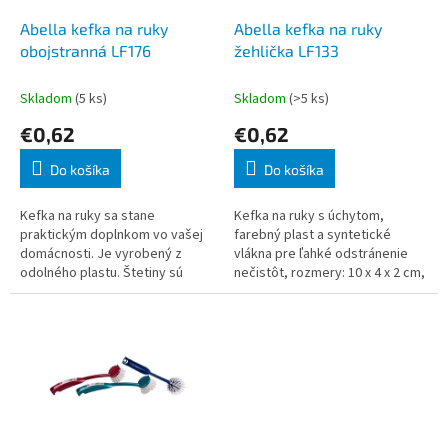
o
o
d
Abella kefka na ruky
Abella kefka na ruky
v
u
obojstranná LF176
žehlička LF133
k
t
Skladom
(5 ks)
Skladom
(>5 ks)
o
€0,62
€0,62
v
Do košíka
Do košíka
Kefka na ruky sa stane
Kefka na ruky s úchytom,
praktickým doplnkom vo vašej
farebný plast a syntetické
domácnosti. Je vyrobený z
vlákna pre ľahké odstránenie
odolného plastu. Štetiny sú
nečistôt, rozmery: 10 x 4 x 2 cm,
príjemné na dotyk, ale zároveň
v ponuke viacerých farebných
pevné, aby dobre čistili. Kefka
prevedení, dodávame podľa
sa dá využi
skladovej