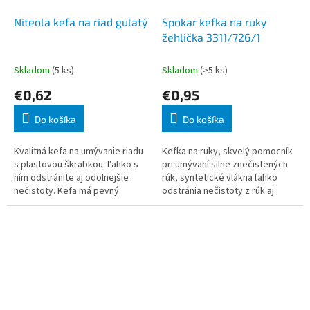
Niteola kefa na riad guľatý
Spokar kefka na ruky
žehlička 3311/726/1
Skladom
(5 ks)
Skladom
(>5 ks)
€0,62
€0,95
Do košíka
Do košíka
Kvalitná kefa na umývanie riadu
Kefka na ruky, skvelý pomocník
s plastovou škrabkou. Ľahko s
pri umývaní silne znečistených
ním odstránite aj odolnejšie
rúk, syntetické vlákna ľahko
nečistoty. Kefa má pevný
odstránia nečistoty z rúk aj
plastový chlp.
nechtov. Kefka na ruky
3311/726/1, jednostranné
osadenie, sy