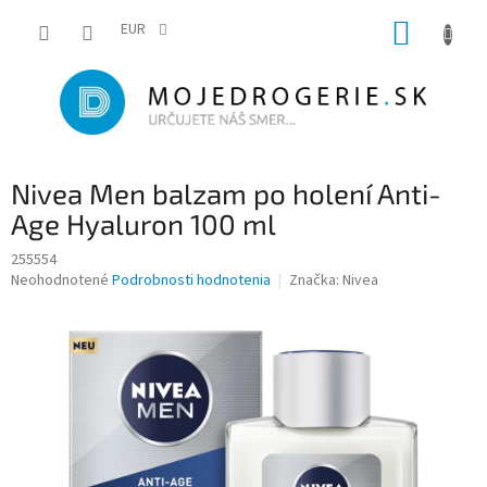
Prejsť
NÁKUP
na
EUR
obsah
KOŠÍK
Nivea Men balzam po holení Anti-
Age Hyaluron 100 ml
255554
Priemerné
Neohodnotené
Podrobnosti hodnotenia
Značka:
Nivea
hodnotenie
produktu
je
0,0
z
5
hviezdičiek.