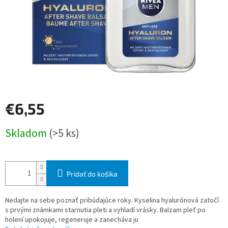
€6,55
Jednotková
Skladom
(>5 ks)
cena:
Pridať do košíka
Nedajte na sebe poznať pribúdajúce roky. Kyselina hyalurónová zatočí
s prvými známkami starnutia pleti a vyhladí vrásky. Balzam pleť po
holení upokojuje, regeneruje a zanecháva ju