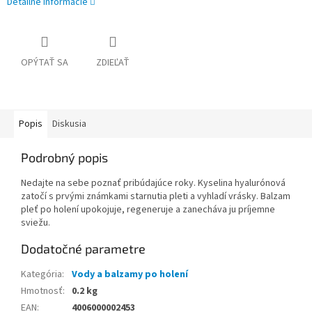
Detailné informácie
OPÝTAŤ SA
ZDIEĽAŤ
Popis
Diskusia
Podrobný popis
Nedajte na sebe poznať pribúdajúce roky. Kyselina hyalurónová
zatočí s prvými známkami starnutia pleti a vyhladí vrásky. Balzam
pleť po holení upokojuje, regeneruje a zanecháva ju príjemne
sviežu.
Dodatočné parametre
Kategória
:
Vody a balzamy po holení
Hmotnosť
:
0.2 kg
EAN
:
4006000002453