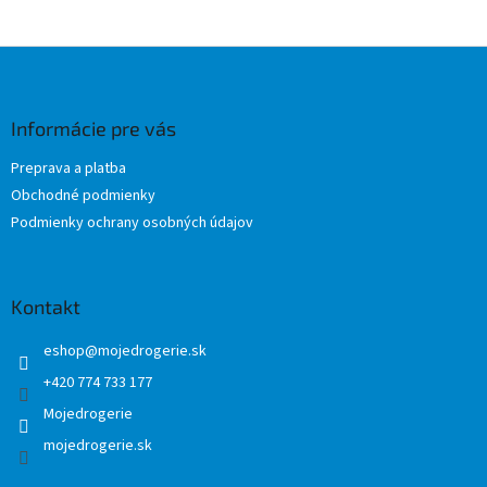
Z
á
p
ä
Informácie pre vás
t
Preprava a platba
i
Obchodné podmienky
e
Podmienky ochrany osobných údajov
Kontakt
eshop
@
mojedrogerie.sk
+420 774 733 177
Mojedrogerie
mojedrogerie.sk