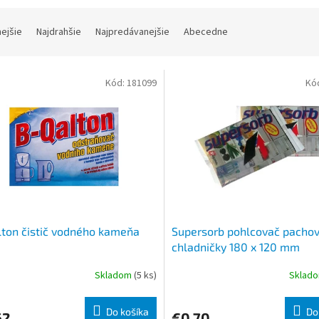
nejšie
Najdrahšie
Najpredávanejšie
Abecedne
Kód:
181099
Kó
ton čistič vodného kameňa
Supersorb pohlcovač pachov
chladničky 180 x 120 mm
Skladom
(5 ks)
Sklad
Do košíka
Do
62
€0,70