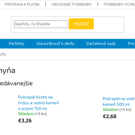
PREPRAVA A PLATBA
OBCHODNÉ PODMIENKY
PODMIENKY OCHR
HĽADAŤ
Parfémy
Starostlivosť o dieťa
Darčekové sady
Pre
yňa
hyňa
edávanejšie
Pulirapid Aceto na
Pulirapid na vod
hrdzu a vodný kameň
kameň 500 ml
s octom 750 ml
Skladom
(>5 ks)
Skladom
(>5 ks)
€2,68
€3,26