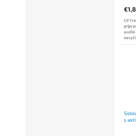
€1,8
Cif Cr
prípra
uvoľní 
nevyči
moder
Sidol
s akt