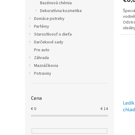
Bazénová chémia
Špeciá
Dekoratívna kozmetika
vodné
Domáce potreby
Odstra
Parfémy
ideáln
vodný
Starostlivosť o dieťa
Darčekové sady
Pre auto
Záhrada
Maznáčikovia
Potraviny
Cena
Ledík
€
0
€
14
chlad