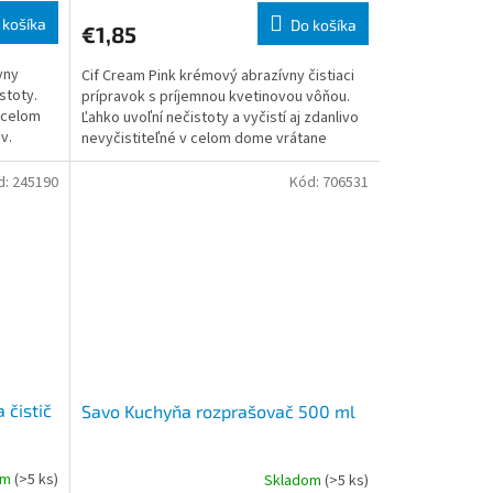
 košíka
Do košíka
€1,85
vny
Cif Cream Pink krémový abrazívny čistiaci
stoty.
prípravok s príjemnou kvetinovou vôňou.
v celom
Ľahko uvoľní nečistoty a vyčistí aj zdanlivo
v.
nevyčistiteľné v celom dome vrátane
moderných...
d:
245190
Kód:
706531
 čistič
Savo Kuchyňa rozprašovač 500 ml
om
(>5 ks)
Skladom
(>5 ks)