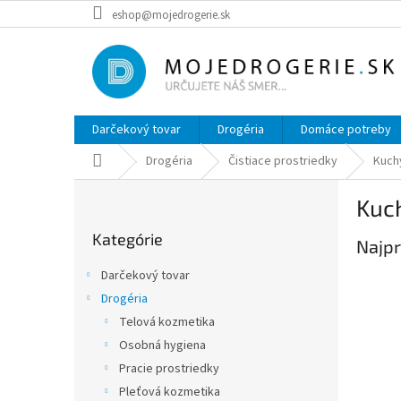
Prejsť
eshop@mojedrogerie.sk
na
obsah
Darčekový tovar
Drogéria
Domáce potreby
Domov
Drogéria
Čistiace prostriedky
Kuch
B
Kuc
o
Preskočiť
č
Kategórie
kategórie
Najpr
n
ý
Darčekový tovar
p
Drogéria
a
Telová kozmetika
n
e
Osobná hygiena
l
Pracie prostriedky
Pleťová kozmetika