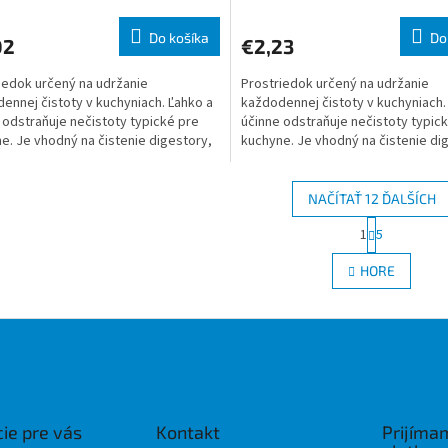
Do košíka
Do
02
€2,23
iedok určený na udržanie
Prostriedok určený na udržanie
ennej čistoty v kuchyniach. Ľahko a
každodennej čistoty v kuchyniach.
 odstraňuje nečistoty typické pre
účinne odstraňuje nečistoty typic
e. Je vhodný na čistenie digestory,
kuchyne. Je vhodný na čistenie di
ských skriniek, chr
kuchynských skriniek, chr
NAČÍTAŤ 12 ĎALŠÍCH
S
1
5
O
t
r
v
HORE
á
l
n
á
k
d
o
a
v
c
a
i
n
e
i
e
p
ie pre vás
Kontakt
Prijíma
r