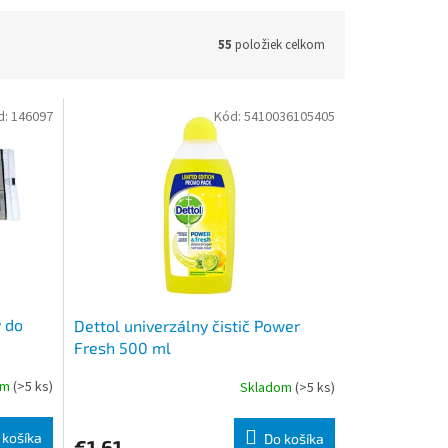
55
položiek celkom
d:
146097
Kód:
5410036105405
 do
Dettol univerzálny čistič Power
Fresh 500 ml
om
(>5 ks)
Skladom
(>5 ks)
 košíka
Do košíka
€1,61