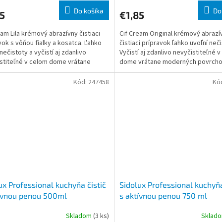
Do košíka
Do
5
€1,85
eam Lila krémový abrazívny čistiaci
Cif Cream Original krémový abrazí
vok s vôňou fialky a kosatca. Ľahko
čistiaci prípravok ľahko uvoľní neči
nečistoty a vyčistí aj zdanlivo
Vyčistí aj zdanlivo nevyčistiteľné 
stiteľné v celom dome vrátane
dome vrátane moderných povrcho
ných povrchov.
Kód:
247458
Kó
ux Professional kuchyňa čistič
Sidolux Professional kuchyňa
ívnou penou 500ml
s aktívnou penou 750 ml
Skladom
(3 ks)
Sklad