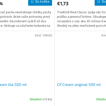
Do košíka
Do
64
€1,73
vač pachu neutralizuje všetky pachy
Tradičné Real Classic spája silu či
 potravín. Bráni vaše potraviny pred
prášku a jemnosť krému. Obsahuj
nutím. Dezodorant vydrží až dva
receptúru s viac ako 35 ročnou tra
e. Aktivuje sa otočením kolieska na
Vhodný na silne znečistené povrch
obalu.
nemožno vyč
Kód:
738020
Kó
ream lila 500 ml
Cif Cream original 500 ml
Skladom
(>5 ks)
Sklad