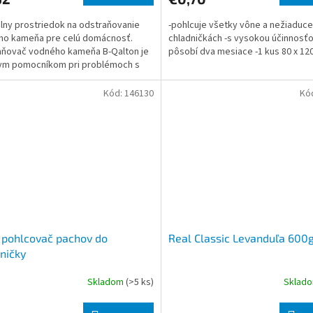
lny prostriedok na odstraňovanie
-pohlcuje všetky vône a nežiaduce
ho kameňa pre celú domácnosť.
chladničkách -s vysokou účinnosťo
ňovač vodného kameňa B-Qalton je
pôsobí dva mesiace -1 kus 80 x 1
ym pomocníkom pri problémoch s
m kameňom v domácnosti aj
Kód:
146130
Kó
 pohlcovač pachov do
Real Classic Levanduľa 600
ničky
Skladom
(>5 ks)
Sklad