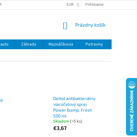
ANY OSOBNÝCH ÚDAJOV
EUR
Prihlásenie
NÁKUPNÝ
Prázdny košík
KOŠÍK
 auto
Záhrada
Maznáčikovia
Potraviny
Kontakty
Dettol antibakteriálny
ný
viacúčelový sprej
Power &amp; Fresh
500 ml
Skladom
(>5 ks)
€3,67