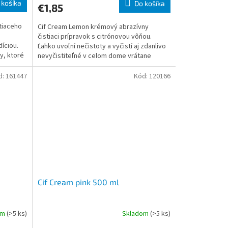
 košíka
Do košíka
€1,85
stiaceho
Cif Cream Lemon krémový abrazívny
e
čistiaci prípravok s citrónovou vôňou.
díciou.
Ľahko uvoľní nečistoty a vyčistí aj zdanlivo
y, ktoré
nevyčistiteľné v celom dome vrátane
moderných povrchov.
d:
161447
Kód:
120166
Cif Cream pink 500 ml
om
(>5 ks)
Skladom
(>5 ks)