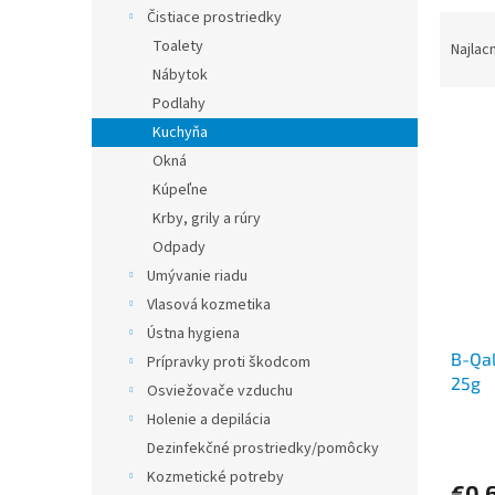
Čistiace prostriedky
R
a
Toalety
Najlac
d
Nábytok
e
Podlahy
V
n
Kuchyňa
ý
i
Okná
p
e
Kúpeľne
i
p
s
r
Krby, grily a rúry
p
o
Odpady
r
d
Umývanie riadu
o
u
Vlasová kozmetika
d
k
Ústna hygiena
u
t
B-Qal
k
o
Prípravky proti škodcom
25g
t
v
Osviežovače vzduchu
o
Holenie a depilácia
v
Dezinfekčné prostriedky/pomôcky
Kozmetické potreby
€0,