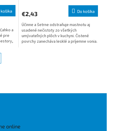
 košíka
Do košíka
€2,43
Účinne a šetrne odstraňuje mastnotu aj
 Ľahko a
usadené nečistoty zo všetkých
ké pre
umývateľných plôch v kuchyni. Čistené
gestory,
povrchy zanecháva lesklé a príjemne vonia.
Používajte na pracovné...
me online