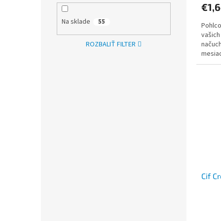
€1,
Na sklade
55
Pohlco
vašich
ROZBALIŤ FILTER
načuch
mesiac
vrchu 
Cif C