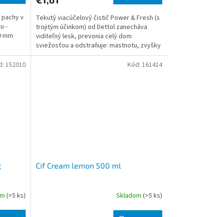
 pachy v
Tekutý viacúčelový čistič Power & Fresh (s
u -
trojitým účinkom) od Dettol zanecháva
20 mm
viditeľný lesk, prevonia celý dom
sviežosťou a odstraňuje: mastnotu, zvyšky
jedla a stopy nečis
d:
152010
Kód:
161414
g
Cif Cream lemon 500 ml
om
(>5 ks)
Skladom
(>5 ks)