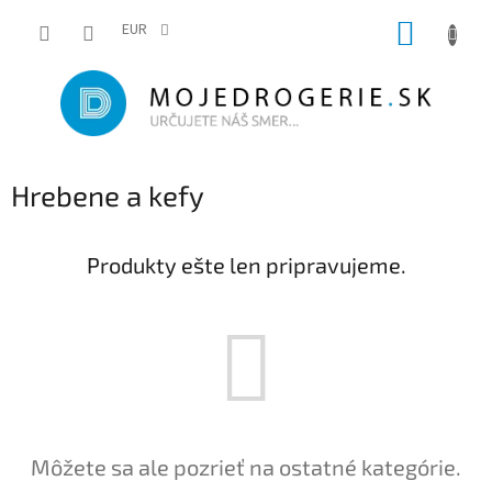
Prejsť
NÁKUP
na
EUR
obsah
KOŠÍK
Hrebene a kefy
Produkty ešte len pripravujeme.
Môžete sa ale pozrieť na ostatné kategórie.