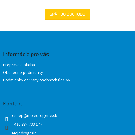
SPÄŤ DO OBCHODU
Z
á
p
ä
Informácie pre vás
t
Preprava a platba
i
Obchodné podmienky
e
Podmienky ochrany osobných údajov
Kontakt
eshop
@
mojedrogerie.sk
+420 774 733 177
Mojedrogerie