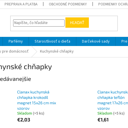
PREPRAVA A PLATBA
OBCHODNÉ PODMIENKY
PODMIENKY OCHR
HĽADAŤ
Parfémy
Starostlivosť o dieťa
Darčekové sady
Pre
by pre domácnosť
Kuchynské chňapky
hynské chňapky
edávanejšie
Clanax kuchynská
Clanax kuchynsk
chňapka krokodíl
chňapka teflón
magnet 15x26 cm mix
magnet 17x26 cm
vzorov
vzorov
Skladom
(>5 ks)
Skladom
(>5 ks)
€2,03
€1,61