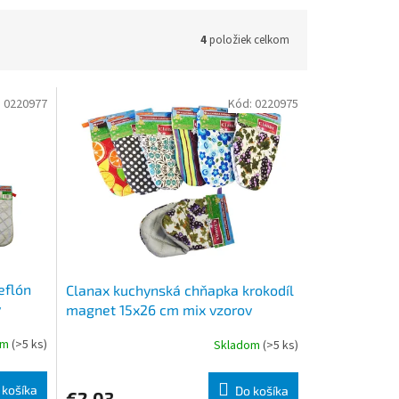
4
položiek celkom
:
0220977
Kód:
0220975
eflón
Clanax kuchynská chňapka krokodíl
v
magnet 15x26 cm mix vzorov
om
(>5 ks)
Skladom
(>5 ks)
 košíka
Do košíka
€2,03