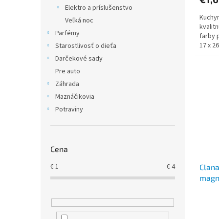
Elektro a príslušenstvo
Kuchy
Veľká noc
kvalit
Parfémy
farby 
17 x 2
Starostlivosť o dieťa
Bavlna
Darčekové sady
Pre auto
Záhrada
Maznáčikovia
Potraviny
Cena
€
1
€
4
Clana
magne