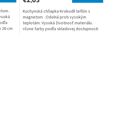
etom .
Kuchynská chňapka Krokodíl teflón s
ysoká
magnetom . Odolná proti vysokým
odľa
teplotám. Vysoká životnosť materiálu.
x 26 cm
rôzne farby podľa skladovej dostupnosti
rozmer: 15 x 26 cm mat