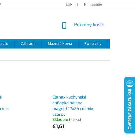
ANY OSOBNÝCH ÚDAJOV
EUR
Prihlásenie
NÁKUPNÝ
Prázdny košík
KOŠÍK
 auto
Záhrada
Maznáčikovia
Potraviny
Kontakty
á
Clanax kuchynská
chňapka bavlna
 mix
magnet 17x26 cm mix
vzorov
Skladom
(>5 ks)
€1,61