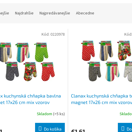
nejšie
Najdrahšie
Najpredávanejšie
Abecedne
Kód:
0220978
Kód
x kuchynská chňapka bavlna
Clanax kuchynská chňapka t
t 17x26 cm mix vzorov
magnet 17x26 cm mix vzoro
Skladom
(>5 ks)
Sklad
Do košíka
Do
1
€1,61