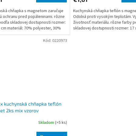
nská chňapka s magnetom zaručuje
Kuchynská chňapka teflón s magn
nú ochranu pred popáleninami. rôzne
Odolná proti vysokým teplotám. V
podľa skladovej dostupnosti rozmer:
životnosť materiálu. rôzne farby p
6 cm materiál: 70% polyester, 30%
skladovej dostupnosti rozmer: 17 
materiál: 10
Kód:
0220973
x kuchynská chňapka teflón
t 2ks mix vzorov
Skladom
(>5 ks)