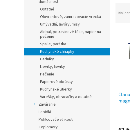
domácnosť
R
Ostatné
a
Najlac
Olovrantové, zamrazovacie vrecká
d
Umývadlá, lavóry, misy
e
V
n
Alobal, potravinové fólie, papier na
pečenie
ý
i
p
e
Špajle, parátka
i
p
Kuchynské chňapky
s
r
Cedníky
p
o
Lieviky, lieviky
r
d
Pečenie
o
u
Papierové obrúsky
d
k
u
t
Kuchynské utierky
Clana
k
o
Varešky, obracačky a ostatné
magne
t
v
Zaváranie
o
Lepidlá
v
Pohlcovače vlhkosti
Teplomery
€1,6