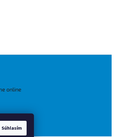
me online
Súhlasím