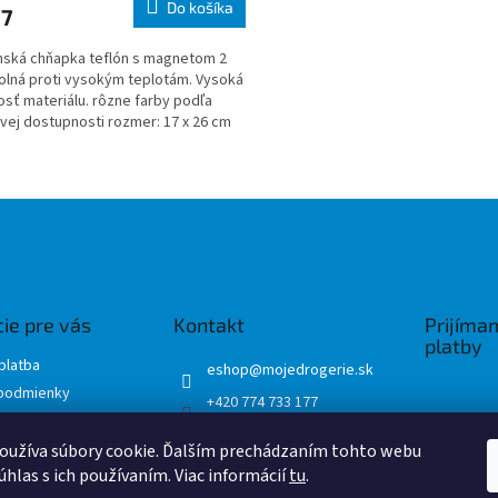
Do košíka
27
ská chňapka teflón s magnetom 2
olná proti vysokým teplotám. Vysoká
osť materiálu. rôzne farby podľa
vej dostupnosti rozmer: 17 x 26 cm
ál: 10
O
v
l
á
d
a
c
i
ie pre vás
Kontakt
Prijíma
e
platby
p
platba
eshop
@
mojedrogerie.sk
r
podmienky
+420 774 733 177
v
ochrany osobných
k
Mojedrogerie
y
oužíva súbory cookie. Ďalším prechádzaním tohto webu
mojedrogerie.sk
v
úhlas s ich používaním. Viac informácií
tu
.
ý