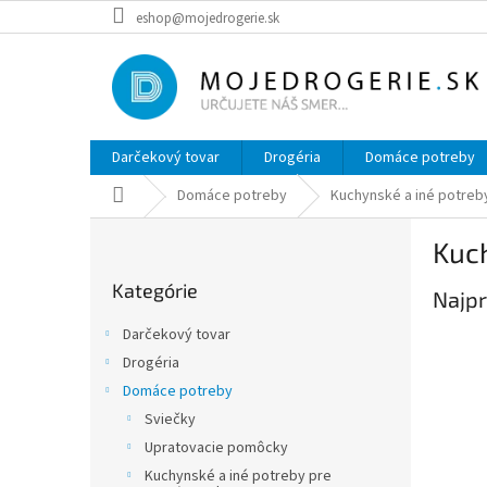
Prejsť
eshop@mojedrogerie.sk
na
obsah
Darčekový tovar
Drogéria
Domáce potreby
Domov
Domáce potreby
Kuchynské a iné potre
B
Kuc
o
Preskočiť
č
Kategórie
kategórie
Najpr
n
ý
Darčekový tovar
p
Drogéria
a
Domáce potreby
n
e
Sviečky
l
Upratovacie pomôcky
Kuchynské a iné potreby pre