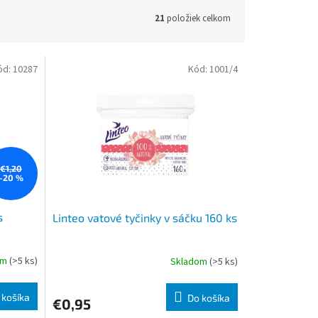
21
položiek celkom
ód:
10287
Kód:
1001/4
€1,20
–20 %
s
Linteo vatové tyčinky v sáčku 160 ks
om
(>5 ks)
Skladom
(>5 ks)
 košíka
Do košíka
€0,95