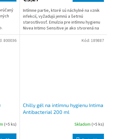
orúčaný
Intímne partie, ktoré sú náchylné na vznik
bných
infekcií, vyžadujú jemnú a šetrnú
starostlivosť. Emulzia pre intímnu hygienu
o.
Nivea Intimo Sensitive je ako stvorená na
každodenné použiti
d:
800036
Kód:
189887
u
Chilly gél na intímnu hygienu Intima
Antibacterial 200 ml
om
(>5 ks)
Skladom
(>5 ks)