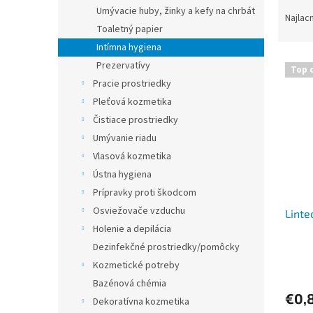
R
Umývacie huby, žinky a kefy na chrbát
a
Najlac
Toaletný papier
d
e
Intímna hygiena
V
n
Prezervatívy
Top 
ý
i
Pracie prostriedky
p
e
Pleťová kozmetika
i
p
Čistiace prostriedky
s
r
p
Umývanie riadu
o
r
d
Vlasová kozmetika
o
u
Ústna hygiena
d
k
Prípravky proti škodcom
u
t
Osviežovače vzduchu
Linte
k
o
Holenie a depilácia
t
v
o
Dezinfekčné prostriedky/pomôcky
v
Kozmetické potreby
Bazénová chémia
€0,
Dekoratívna kozmetika