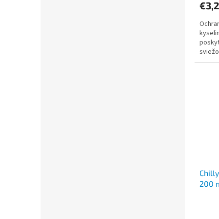
€3,
Ochran
kyseli
poskyt
sviežo
použit
Chill
200 