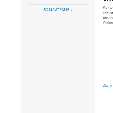
Čistia
ROZBALIŤ FILTER
napust
obsaho
Vlhčen
pokož
Ziaja