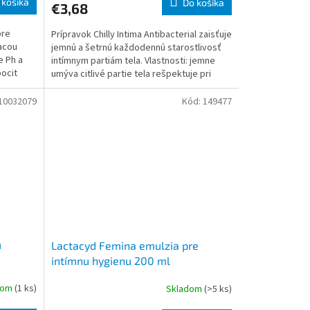
 košíka
Do košíka
€3,68
pre
Prípravok Chilly Intima Antibacterial zaisťuje
iacou
jemnú a šetrnú každodennú starostlivosť
e Ph a
intímnym partiám tela. Vlastnosti: jemne
pocit
umýva citlivé partie tela rešpektuje pri
10032079
Kód:
149477
u
Lactacyd Femina emulzia pre
intímnu hygienu 200 ml
dom
(1 ks)
Skladom
(>5 ks)