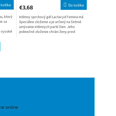
 košíka
Do košíka
€3,68
u, ktorý
Intímny sprchový gél Lactacyd Femina má
ie za
špeciálne zloženie a je určený na šetrné
umývanie intímnych partií žien. Jeho
e vysoké
jedinečné zloženie chráni ženy pred
podráždením pokožky v intí
me online