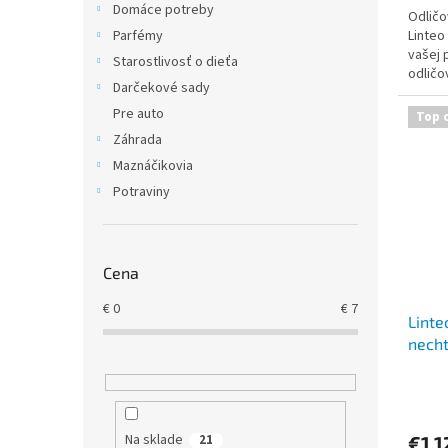
Domáce potreby
Odličo
Linteo 
Parfémy
vašej 
Starostlivosť o dieťa
odličo
Darčekové sady
Pre auto
Top 
Záhrada
Maznáčikovia
Potraviny
Cena
€
0
€
7
Linte
necht
Na sklade
€1,1
21