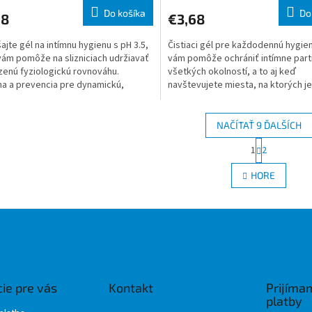
Do košíka
Do
68
€3,68
ajte gél na intímnu hygienu s pH 3.5,
Čistiaci gél pre každodennú hygien
vám pomôže na slizniciach udržiavať
vám pomôže ochrániť intímne part
zenú fyziologickú rovnováhu.
všetkých okolností, a to aj keď
a a prevencia pre dynamickú,
navštevujete miesta, na ktorých j
ú a aktívnu ženu,
riziko výskytu baktérií,
NAČÍTAŤ 9 ĎALŠÍCH
S
1
2
O
t
r
v
HORE
á
l
n
á
k
d
o
a
v
c
a
i
n
e
i
e
p
ie pre vás
Kontakt
Prijíma
r
platby
v