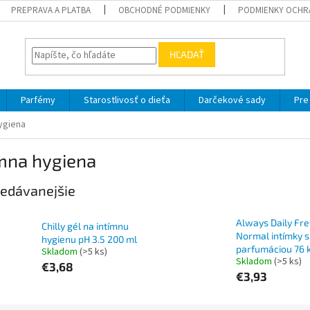
PREPRAVA A PLATBA
OBCHODNÉ PODMIENKY
PODMIENKY OCHR
HĽADAŤ
Parfémy
Starostlivosť o dieťa
Darčekové sady
Pre
ygiena
ímna hygiena
edávanejšie
Always Daily Fr
Chilly gél na intímnu
Normal intímky s
hygienu pH 3.5 200 ml
parfumáciou 76 
Skladom
(>5 ks)
Skladom
(>5 ks)
€3,68
€3,93