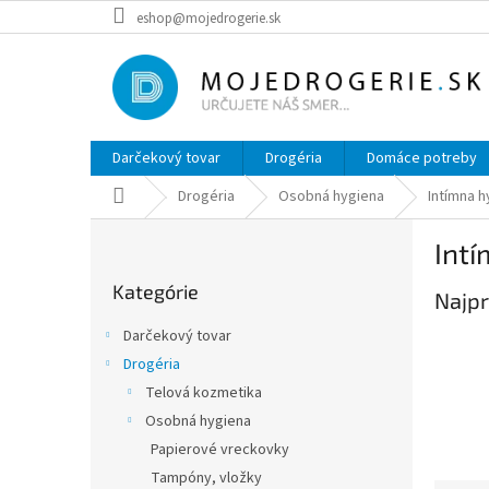
Prejsť
eshop@mojedrogerie.sk
na
obsah
Darčekový tovar
Drogéria
Domáce potreby
Domov
Drogéria
Osobná hygiena
Intímna h
B
Int
o
Preskočiť
č
Kategórie
kategórie
Najpr
n
ý
Darčekový tovar
p
Drogéria
a
Telová kozmetika
n
e
Osobná hygiena
l
Papierové vreckovky
Tampóny, vložky