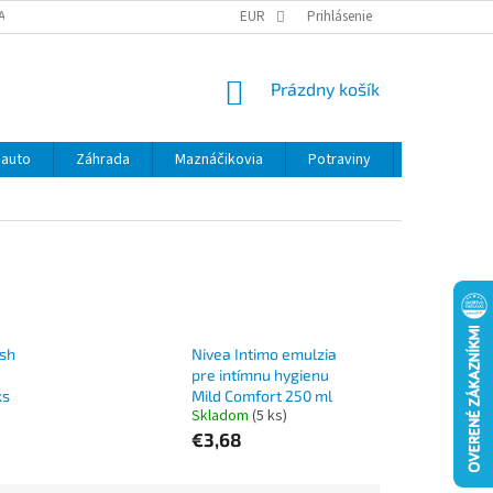
ANY OSOBNÝCH ÚDAJOV
EUR
Prihlásenie
NÁKUPNÝ
Prázdny košík
KOŠÍK
 auto
Záhrada
Maznáčikovia
Potraviny
Kontakty
esh
Nivea Intimo emulzia
pre intímnu hygienu
ks
Mild Comfort 250 ml
Skladom
(5 ks)
€3,68