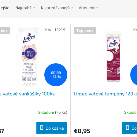
nejšie
Najdrahšie
Najpredávanejšie
Abecedne
Kód:
182191
K
cena
Top cena
€0,99
–12 %
o vatové vankúšiky 100ks
Linteo vatové tampóny 120k
Skladom
(>5 ks)
Sklad
Do košíka
Do
87
€0,95