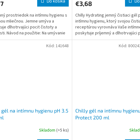
Do košíka
Do
27
€3,68
ný prostriedok na intímnu hygienu s
Chilly Hydrating jemný čistiaci gél 
nou mliečnou. Jemne umýva a
intímnu hygienu, ktorý svojou čist
uje dlhotrvajúci pocit čistoty a
receptúrou vyrovnáva Vaše intímn
sti. Návod na použitie: Na umývanie
poskytuje príjemný a dlhotrvajúci 
e malé množstvo p
čistoty a ochrany poč
Kód:
141648
Kód:
80024
y gél na intímnu hygienu pH 3.5
Chilly gél na intímnu hygien
ml
Protect 200 ml
Skladom
(>5 ks)
Skla