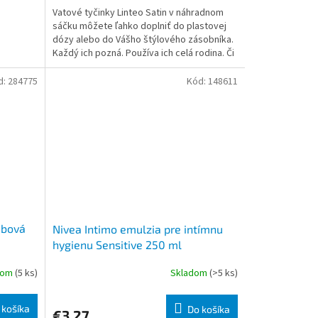
Vatové tyčinky Linteo Satin v náhradnom
sáčku môžete ľahko doplniť do plastovej
dózy alebo do Vášho štýlového zásobníka.
Každý ich pozná. Používa ich celá rodina. Či
už ide o čiste
d:
284775
Kód:
148611
ubová
Nivea Intimo emulzia pre intímnu
hygienu Sensitive 250 ml
dom
(5 ks)
Skladom
(>5 ks)
 košíka
Do košíka
€3,27