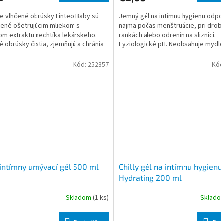
ce vlhčené obrúsky Linteo Baby sú
Jemný gél na intímnu hygienu odp
ené ošetrujúcim mliekom s
najmä počas menštruácie, pri dro
m extraktu nechtíka lekárskeho.
rankách alebo odrenín na sliznici.
é obrúsky čistia, zjemňujú a chránia
Fyziologické pH. Neobsahuje mydl
ku pred vznikom zapare
Kód:
252357
Kó
 intímny umývací gél 500 ml
Chilly gél na intímnu hygien
Hydrating 200 ml
Skladom
(1 ks)
Sklad