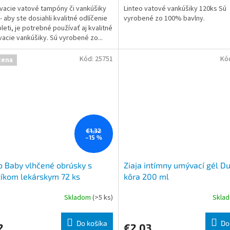
vacie vatové tampóny či vankúšiky
Linteo vatové vankúšiky 120ks Sú
- aby ste dosiahli kvalitné odlíčenie
vyrobené zo 100% bavlny.
pleti, je potrebné používať aj kvalitné
vacie vankúšiky. Sú vyrobené zo...
Kód:
25751
Kó
cena
€1,32
–15 %
o Baby vlhčené obrúsky s
Ziaja intímny umývací gél D
íkom lekárskym 72 ks
kôra 200 ml
Skladom
(>5 ks)
Skla
Do košíka
Do
2
€2,03