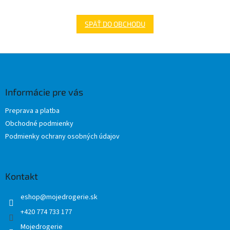
SPÄŤ DO OBCHODU
Z
á
p
ä
Informácie pre vás
t
Preprava a platba
i
Obchodné podmienky
e
Podmienky ochrany osobných údajov
Kontakt
eshop
@
mojedrogerie.sk
+420 774 733 177
Mojedrogerie