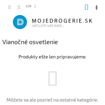
Prejsť
NÁKUP
na
EUR
obsah
KOŠÍK
Vianočné osvetlenie
Produkty ešte len pripravujeme.
Môžete sa ale pozrieť na ostatné kategórie.