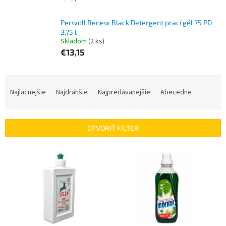
Perwoll Renew Black Detergent prací gél 75 PD
3,75 l
Skladom
(2 ks)
€13,15
R
a
Najlacnejšie
Najdrahšie
Najpredávanejšie
Abecedne
d
e
n
OTVORIŤ FILTER
i
e
V
p
ý
r
p
o
i
d
s
u
p
k
r
t