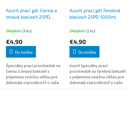
Azurit prací gél čierna a
Azurit prací gél farebná
tmavá bielizeň 25PD
bielizeň 25PD 1000ml
1000ml
Skladom
(3 ks)
Skladom
(2 ks)
€4,90
€4,90
Do košíka
Do košíka
Špeciálny prací prostriedok na
Azurit špeciálny prací
čiernu a tmavú bielizeň s
prostriedok na farebnú bielizeň
príjemnou sviežou vôňou pre
s príjemnou sviežou vôňou pre
dokonalú starostlivosť o vaše
dokonalú starostlivosť o vaše
oblečenie. Vďaka jedinečnému
oblečenie.
zloženiu chráni farby, stará sa o
tk