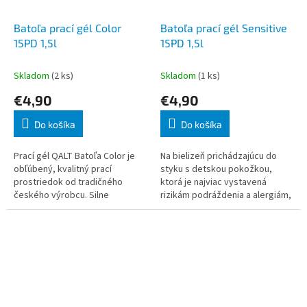
Batoľa prací gél Color
Batoľa prací gél Sensitive
15PD 1,5l
15PD 1,5l
Skladom
(2 ks)
Skladom
(1 ks)
€4,90
€4,90
Do košíka
Do košíka
Prací gél QALT Batoľa Color je
Na bielizeň prichádzajúcu do
obľúbený, kvalitný prací
styku s detskou pokožkou,
prostriedok od tradičného
ktorá je najviac vystavená
českého výrobcu. Silne
rizikám podráždenia a alergiám,
koncentrovaný prací gél sa
a pre osoby s citlivou pokožkou.
postará o to, že vaša bielizeň
Dermatologicky testované
bude dokonale a s
(skúška