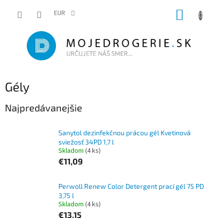
Prejsť
NÁKUP
na
EUR
obsah
KOŠÍK
Gély
Najpredávanejšie
Sanytol dezinfekčnou prácou gél Kvetinová
sviežosť 34PD 1,7 l
Skladom
(4 ks)
€11,09
Perwoll Renew Color Detergent prací gél 75 PD
3,75 l
Skladom
(4 ks)
€13,15