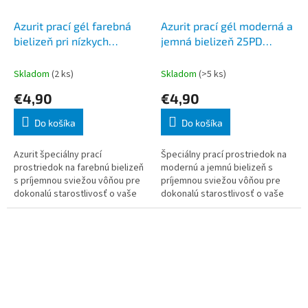
Azurit prací gél farebná
Azurit prací gél moderná a
bielizeň pri nízkych
jemná bielizeň 25PD
teplotách 25PD 1000 ml
1000ml
Skladom
(2 ks)
Skladom
(>5 ks)
€4,90
€4,90
Do košíka
Do košíka
Azurit špeciálny prací
Špeciálny prací prostriedok na
prostriedok na farebnú bielizeň
modernú a jemnú bielizeň s
s príjemnou sviežou vôňou pre
príjemnou sviežou vôňou pre
dokonalú starostlivosť o vaše
dokonalú starostlivosť o vaše
oblečenie.
oblečenie.