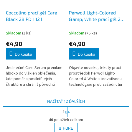
Coccolino prací gél Care
Perwoll Light-Colored
Black 28 PD 1,12 l
&amp; White prací gél 20
PD 1 l
Skladom
(1 ks)
Skladom
(>5 ks)
€4,90
€4,90
Do košíka
Do košíka
Jedinečné Care Serum prenikne
Objavte novinku, tekutý prací
hlboko do vlákien oblečenia,
prostriedok Perwoll Light-
kde pomáha posilniť jejcih
Colored & White s inovatívnou
štruktúru a chrániť pôvodnú
technológiou proti zašednutiu
pružnosť, takže sa textília
oblečenia a technológiou Triple
menej krčí a ľahko sa žehlí.
Renew, ktoré poskytujú ideál
Zároveň r
NAČÍTAŤ 12 ĎALŠÍCH
S
1
4
t
O
r
40
položiek celkom
v
á
l
HORE
n