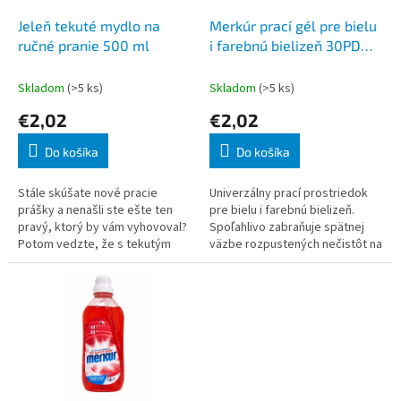
o
o
d
Jeleň tekuté mydlo na
Merkúr prací gél pre bielu
v
u
ručné pranie 500 ml
i farebnú bielizeň 30PD
k
1500 ml
t
Skladom
(>5 ks)
Skladom
(>5 ks)
o
€2,02
€2,02
v
Do košíka
Do košíka
Stále skúšate nové pracie
Univerzálny prací prostriedok
prášky a nenašli ste ešte ten
pre bielu i farebnú bielizeň.
pravý, ktorý by vám vyhovoval?
Spoľahlivo zabraňuje spätnej
Potom vedzte, že s tekutým
väzbe rozpustených nečistôt na
mydlom Jeleň budete 100%
vlákno. Účinná bioaktívna zložka
spokojní. Tento prací prost
spoľahlivo odstraňuje š