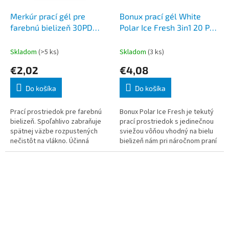
Merkúr prací gél pre
Bonux prací gél White
farebnú bielizeň 30PD
Polar Ice Fresh 3in1 20 PD
1500 ml
1,1 l
Skladom
(>5 ks)
Skladom
(3 ks)
€2,02
€4,08
Do košíka
Do košíka
Prací prostriedok pre farebnú
Bonux Polar Ice Fresh je tekutý
bielizeň. Spoľahlivo zabraňuje
prací prostriedok s jedinečnou
spätnej väzbe rozpustených
sviežou vôňou vhodný na bielu
nečistôt na vlákno. Účinná
bielizeň nám pri náročnom praní
bioaktívna zložka spoľahlivo
pre celú rodinu pomôže. Prací
odstraňuje škvrny bielkovinovej
gél Bonux vyniká vysokou
pova