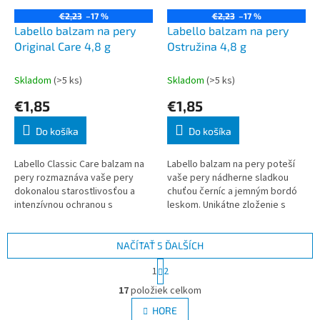
€2,23
–17 %
€2,23
–17 %
Labello balzam na pery
Labello balzam na pery
Original Care 4,8 g
Ostružina 4,8 g
Skladom
(>5 ks)
Skladom
(>5 ks)
€1,85
€1,85
Do košíka
Do košíka
Labello Classic Care balzam na
Labello balzam na pery poteší
pery rozmaznáva vaše pery
vaše pery nádherne sladkou
dokonalou starostlivosťou a
chuťou černíc a jemným bordó
intenzívnou ochranou s
leskom. Unikátne zloženie s
dlhotrvajúcim efektom.
trblietavými pigmentmi ihneď
Vyznačuje sa hydratačným
roztopí na perách a hydratuje
zložením obohateným o ba
po celý
NAČÍTAŤ 5 ĎALŠÍCH
S
1
2
t
O
r
17
položiek celkom
v
á
l
HORE
n