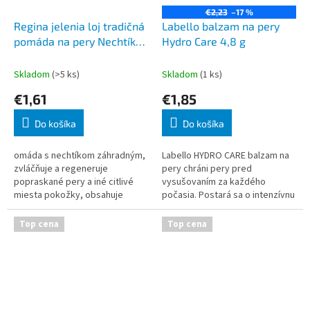
€2,23
–17 %
Regina jelenia loj tradičná
Labello balzam na pery
pomáda na pery Nechtík
Hydro Care 4,8 g
záhradný 4,8g
Skladom
(>5 ks)
Skladom
(1 ks)
€1,61
€1,85
Do košíka
Do košíka
omáda s nechtíkom záhradným,
Labello HYDRO CARE balzam na
zvláčňuje a regeneruje
pery chráni pery pred
popraskané pery a iné citlivé
vysušovaním za každého
miesta pokožky, obsahuje
počasia. Postará sa o intenzívnu
výťažok z nechtíka záhradného
starostlivosť a ochranu pier, a
v olivovom oleji a vitamín E,
to po dobu až 24 hodín.
Top cena
Top cena
obsah: 4,5 g
Inovatívne zložen