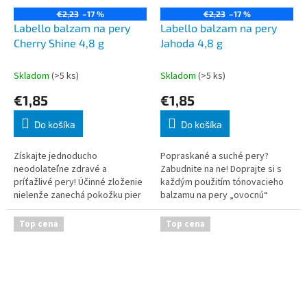
€2,23
–17 %
€2,23
–17 %
Labello balzam na pery
Labello balzam na pery
Cherry Shine 4,8 g
Jahoda 4,8 g
Skladom
(>5 ks)
Skladom
(>5 ks)
€1,85
€1,85
Do košíka
Do košíka
Získajte jednoducho
Popraskané a suché pery?
neodolateľne zdravé a
Zabudnite na ne! Doprajte si s
príťažlivé pery! Účinné zloženie
každým použitím tónovacieho
nielenže zanechá pokožku pier
balzamu na pery „ovocnú“
zamatovo hebkú a vláčnu, ale
starostlivosť, ktorá vaše pery
zároveň jej dodá lesk a jemné
jemne sfarbí a dodá im vôňu
Top cena
Top cena
sfarbenie. Vychu
jahôd. Vďaka