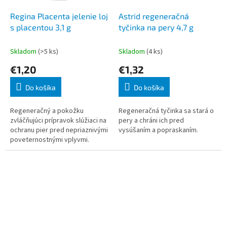
Regina Placenta jelenie loj
Astrid regeneračná
s placentou 3,1 g
tyčinka na pery 4,7 g
Skladom
(>5 ks)
Skladom
(4 ks)
€1,20
€1,32
Do košíka
Do košíka
Regeneračný a pokožku
Regeneračná tyčinka sa stará o
zvláčňujúci prípravok slúžiaci na
pery a chráni ich pred
ochranu pier pred nepriaznivými
vysúšaním a popraskaním.
poveternostnými vplyvmi.
Aktívnou zložkou sú placentárny
extrakt a lanolín, ktoré pery
regen