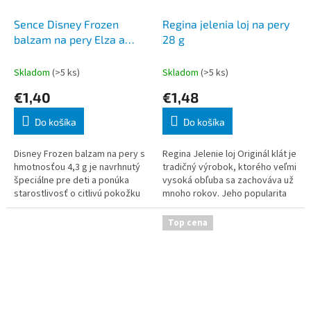
Sence Disney Frozen
Regina jelenia loj na pery
balzam na pery Elza a
28 g
Anna 4,3 g
Skladom
(>5 ks)
Skladom
(>5 ks)
€1,40
€1,48
Do košíka
Do košíka
Disney Frozen balzam na pery s
Regina Jelenie loj Originál klát je
hmotnosťou 4,3 g je navrhnutý
tradičný výrobok, ktorého veľmi
špeciálne pre deti a ponúka
vysoká obľuba sa zachováva už
starostlivosť o citlivú pokožku
mnoho rokov. Jeho popularita
pier. Tento balzam je dostupný
neklesá najmä tým, že si
v dvoch variantoch s motívmi
zachoval svoje jedinečné, pr
Top cena