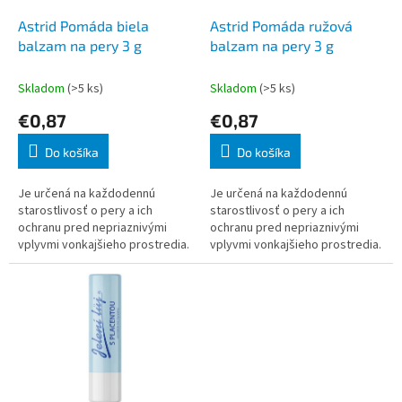
o
o
d
Astrid Pomáda biela
Astrid Pomáda ružová
v
u
balzam na pery 3 g
balzam na pery 3 g
k
t
Skladom
(>5 ks)
Skladom
(>5 ks)
o
€0,87
€0,87
v
Do košíka
Do košíka
Je určená na každodennú
Je určená na každodennú
starostlivosť o pery a ich
starostlivosť o pery a ich
ochranu pred nepriaznivými
ochranu pred nepriaznivými
vplyvmi vonkajšieho prostredia.
vplyvmi vonkajšieho prostredia.
Okrem vitamínu E obsahuje aj
Okrem vitamínu E obsahuje aj
ďalšie účinné prírodné látky,
ďalšie účinné prírodné látky,
ktoré zvyšu
ktoré zvyšu