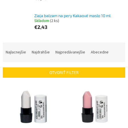
Ziaja balzam na pery Kakaové maslo 10 ml
Skladom
(2 ks)
€2,43
R
a
Najlacnejšie
Najdrahšie
Najpredávanejšie
Abecedne
d
e
n
OTVORIŤ FILTER
i
e
V
p
ý
r
p
o
i
d
s
u
p
k
r
t