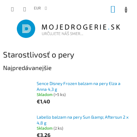
Prejsť
NÁKUP
na
EUR
obsah
KOŠÍK
Starostlivosť o pery
Najpredávanejšie
Sence Disney Frozen balzam na pery Elza a
Anna 4,3 g
Skladom
(>5 ks)
€1,40
Labello balzam na pery Sun &amp; Aftersun 2 x
4,8 g
Skladom
(2 ks)
€3,26