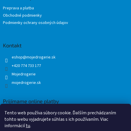
t
i
Preprava a platba
i
e
Obchodné podmienky
p
e
r
Podmienky ochrany osobných údajov
v
k
y
v
Kontakt
ý
p
eshop
@
mojedrogerie.sk
i
+420 774 733 177
s
u
Mojedrogerie
mojedrogerie.sk
Prijímame online platby
Tento web používa súbory cookie. Ďalším prechádzaním
tohto webu vyjadrujete súhlas s ich používaním. Viac
informácií
tu
.