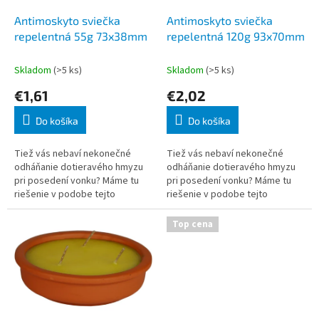
o
o
d
Antimoskyto sviečka
Antimoskyto sviečka
v
u
repelentná 55g 73x38mm
repelentná 120g 93x70mm
k
t
Skladom
(>5 ks)
Skladom
(>5 ks)
o
€1,61
€2,02
v
Do košíka
Do košíka
Tiež vás nebaví nekonečné
Tiež vás nebaví nekonečné
odháňanie dotieravého hmyzu
odháňanie dotieravého hmyzu
pri posedení vonku? Máme tu
pri posedení vonku? Máme tu
riešenie v podobe tejto
riešenie v podobe tejto
repelentnej sviečky. Citronella
repelentnej sviečky. Citronella
je žltá a silne odpudzuje
je žltá a silne odpudzuje
Top cena
komáre, preto sa
komáre, preto sa