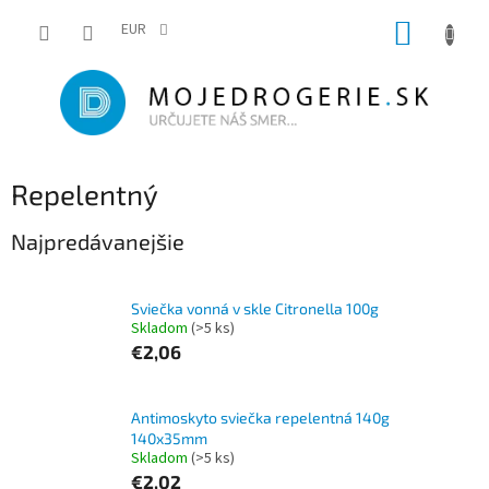
Prejsť
NÁKUP
na
EUR
obsah
KOŠÍK
Repelentný
Najpredávanejšie
Sviečka vonná v skle Citronella 100g
Skladom
(>5 ks)
€2,06
Antimoskyto sviečka repelentná 140g
140x35mm
Skladom
(>5 ks)
€2,02