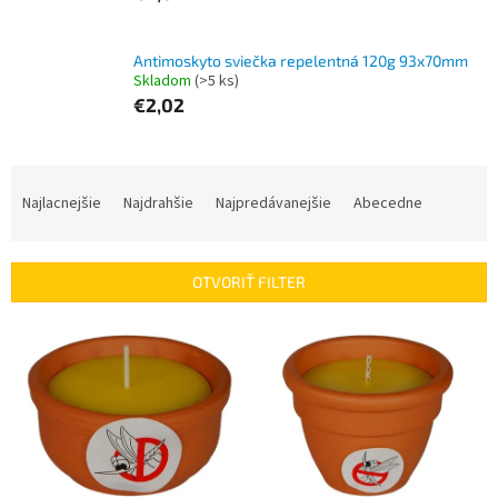
Antimoskyto sviečka repelentná 120g 93x70mm
Skladom
(>5 ks)
€2,02
R
a
Najlacnejšie
Najdrahšie
Najpredávanejšie
Abecedne
d
e
n
OTVORIŤ FILTER
i
e
V
p
ý
r
p
o
i
d
s
u
p
k
r
t