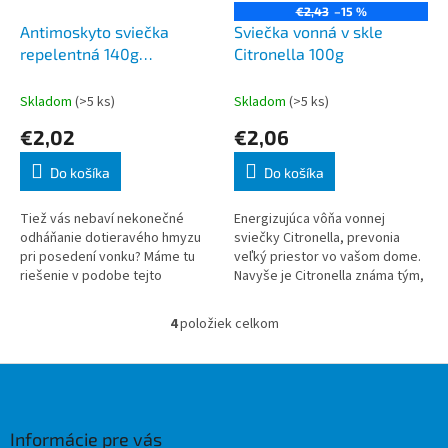
€2,43
–15 %
Antimoskyto sviečka
Sviečka vonná v skle
repelentná 140g
Citronella 100g
140x35mm
Skladom
(>5 ks)
Skladom
(>5 ks)
€2,02
€2,06
Do košíka
Do košíka
Tiež vás nebaví nekonečné
Energizujúca vôňa vonnej
odháňanie dotieravého hmyzu
sviečky Citronella, prevonia
pri posedení vonku? Máme tu
veľký priestor vo vašom dome.
riešenie v podobe tejto
Navyše je Citronella známa tým,
repelentnej sviečky. Citronella
že odpudzuje hmyz a pomáha
je žltá a silne odpudzuje
zvýšiť koncentráciu.
4
položiek celkom
O
komáre, preto sa
v
l
Z
á
á
d
p
a
ä
Informácie pre vás
c