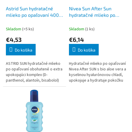
o
o
d
Astrid Sun hydratačné
Nivea Sun After Sun
v
u
mlieko po opaľovaní 400
hydratačné mlieko po
k
ml
opaľovaní 250 ml
t
Skladom
(>5 ks)
Skladom
(1 ks)
o
€4,53
€6,14
v
Do košíka
Do košíka
ASTRID SUN hydratačné mlieko
Hydratačné mlieko po opaľovaní
po opaľovaní obohatené o extra
Nivea After SUN s bio aloe vera a
upokojujúci komplex (D-
kyselinou hyalurónovou chladí,
panthenol, alantoín, bisabolol)
upokojuje a hydratuje pokožku
napomáha udržať v pokožke
po opaľovaní.
optimálnu úroveň hydratácie a
zároveň u