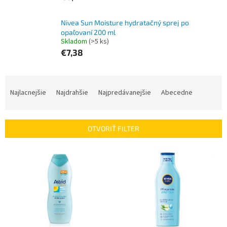
Nivea Sun Moisture hydratačný sprej po
opaľovaní 200 ml
Skladom
(>5 ks)
€7,38
R
a
Najlacnejšie
Najdrahšie
Najpredávanejšie
Abecedne
d
e
n
OTVORIŤ FILTER
i
e
V
p
ý
r
p
o
i
d
s
u
p
k
r
t