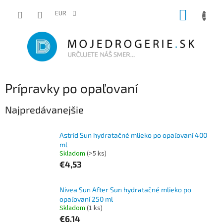
Prejsť
NÁKUP
na
EUR
obsah
KOŠÍK
Prípravky po opaľovaní
Najpredávanejšie
Astrid Sun hydratačné mlieko po opaľovaní 400
ml
Skladom
(>5 ks)
€4,53
Nivea Sun After Sun hydratačné mlieko po
opaľovaní 250 ml
Skladom
(1 ks)
€6,14