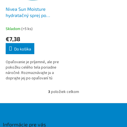
Nivea Sun Moisture
hydratačný sprej po
opaľovaní 200 ml
Skladom
(>5 ks)
€7,38
Do košíka
Opaľovanie je príjemné, ale pre
pokožku celého tela poriadne
náročné. Rozmaznávajte ju a
doprajte jej po opaľovaní tú
najlepšiu starostlivosť.
Osviežujúce ľahké zloženie s
3
položiek celkom
O
aloe ver
v
l
Z
á
á
d
p
a
ä
Informácie pre vás
c