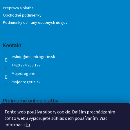
t
i
Preprava a platba
i
e
Obchodné podmienky
p
e
r
Podmienky ochrany osobných údajov
v
k
y
v
Kontakt
ý
p
eshop
@
mojedrogerie.sk
i
+420 774 733 177
s
u
Mojedrogerie
mojedrogerie.sk
Prijímame online platby
Tento web používa súbory cookie. Ďalším prechádzaním
tohto webu vyjadrujete súhlas s ich používaním. Viac
informácií
tu
.