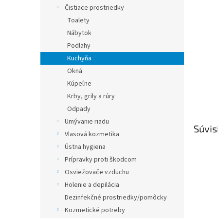
Čistiace prostriedky
Toalety
Nábytok
Podlahy
Kuchyňa
Okná
Kúpeľne
Krby, grily a rúry
Odpady
Umývanie riadu
Súvis
Vlasová kozmetika
Ústna hygiena
Prípravky proti škodcom
Osviežovače vzduchu
Holenie a depilácia
Dezinfekčné prostriedky/pomôcky
Kozmetické potreby