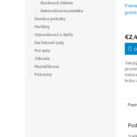
Bazénová chémia
Fixin
Dekoratívna kozmetika
prost
Domáce potreby
ml
Parfémy
Starostlivosť o dieťa
€2,
Darčekové sady
D
Pre auto
Záhrada
Tekutý
Maznáčikovia
prostr
Potraviny
Odstr
hrdzu 
Zanech
vôňu. 
použit
Popi
Pod
Tradi