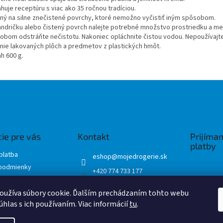
huje receptúru s viac ako 35 ročnou tradíciou.
ný na silne znečistené povrchy, ktoré nemožno vyčistiť iným spôsobom.
andričku alebo čistený povrch nalejte potrebné množstvo prostriedku a m
obom odstráňte nečistotu. Nakoniec opláchnite čistou vodou. Nepoužívajt
enie lakovaných plôch a predmetov z plastických hmôt.
h 600 g.
ie pre vás
Kontakt
Prijíma
platby
platba
eshop
@
mojedrogerie.sk
podmienky
+420 774 733 177
ochrany osobných
Mojedrogerie
oužíva súbory cookie. Ďalším prechádzaním tohto webu
mojedrogerie.sk
úhlas s ich používaním. Viac informácií
tu
.