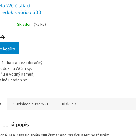
ela WC čistiaci
riedok s vôňou 500
Skladom
(>5 ks)
44
o košíka
 čistiaci a dezodoračný
iedok na WC misy.
aňuje vodný kameň,
a iné usadeniny.
áva príjemnú kvetinovú
Upozornenie: Pred
ím výrobku si pr
s
Súvisiace súbory (1)
Diskusia
robný popis
čné Real Classic spája silu čistiaceho prášku a jemnosť krému.