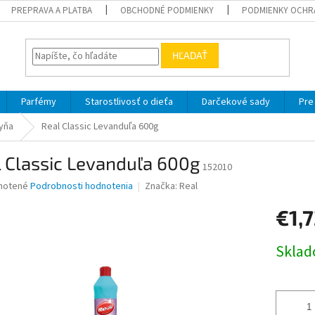
PREPRAVA A PLATBA
OBCHODNÉ PODMIENKY
PODMIENKY OCHR
HĽADAŤ
Parfémy
Starostlivosť o dieťa
Darčekové sady
Pre
yňa
Real Classic Levanduľa 600g
 Classic Levanduľa 600g
152010
né
notené
Podrobnosti hodnotenia
Značka:
Real
nie
€1,
u
Jednotk
Skla
cena:
iek.