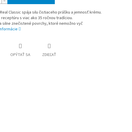
Real Classic spája silu čistiaceho prášku a jemnosť krému.
receptúru s viac ako 35 ročnou tradíciou.
a silne znečistené povrchy, ktoré nemožno vyč
informácie
OPÝTAŤ SA
ZDIEĽAŤ