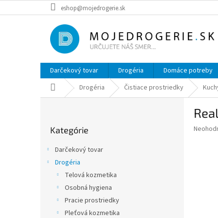
Prejsť
eshop@mojedrogerie.sk
na
obsah
Darčekový tovar
Drogéria
Domáce potreby
Domov
Drogéria
Čistiace prostriedky
Kuch
B
Real
o
Preskočiť
č
Priemer
Neohod
Kategórie
kategórie
n
hodnote
ý
produkt
Darčekový tovar
p
je
Drogéria
0,0
a
z
Telová kozmetika
n
5
e
Osobná hygiena
hviezdič
l
Pracie prostriedky
Pleťová kozmetika