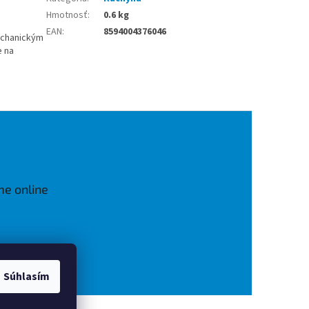
Hmotnosť
:
0.6 kg
EAN
:
8594004376046
echanickým
e na
me online
Súhlasím