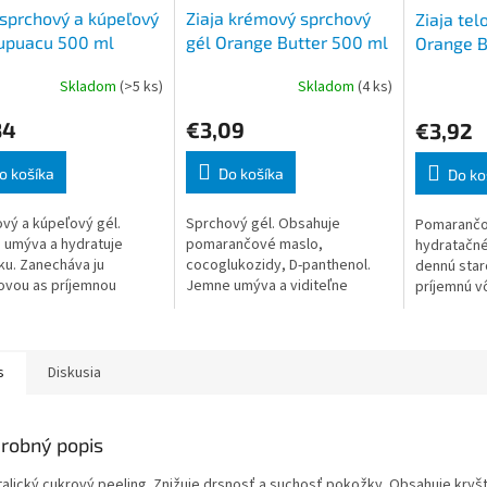
 sprchový a kúpeľový
Ziaja krémový sprchový
Ziaja tel
Cupuacu 500 ml
gél Orange Butter 500 ml
Orange B
Skladom
(>5 ks)
Skladom
(4 ks)
84
€3,09
€3,92
o košíka
Do košíka
Do ko
vý a kúpeľový gél.
Sprchový gél. Obsahuje
Pomarančo
umýva a hydratuje
pomarančové maslo,
hydratačné
u. Zanecháva ju
cocoglukozidy, D-panthenol.
dennú star
ovou as príjemnou
Jemne umýva a viditeľne
príjemnú vô
 Návod na použitie:
zmäkčuje pokožku. Zanecháva
pokožku. N
e na pokožku a
príjemný pocit sviežosti a
Prípravok 
ne opláchnite.
pohodlia. Návod na použitie: Na
vstrebať.
s
Diskusia
robný popis
talický cukrový peeling. Znižuje drsnosť a suchosť pokožky. Obsahuje kryšt