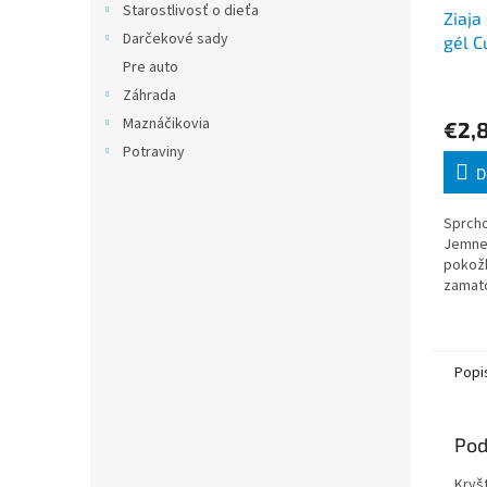
Starostlivosť o dieťa
Ziaja
Darčekové sady
gél 
Pre auto
Záhrada
Maznáčikovia
€2,
Potraviny
D
Sprcho
Jemne 
pokožk
zamat
vôňou.
Nanest
dôklad
Popi
Pod
Kryš