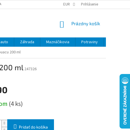
ANY OSOBNÝCH ÚDAJOV
EUR
Prihlásenie
NÁKUPNÝ
Prázdny košík
KOŠÍK
 auto
Záhrada
Maznáčikovia
Potraviny
Kontakty
puacu 200 ml
 200 ml
247326
90
ová
dom
(4 ks)
Pridať do košíka