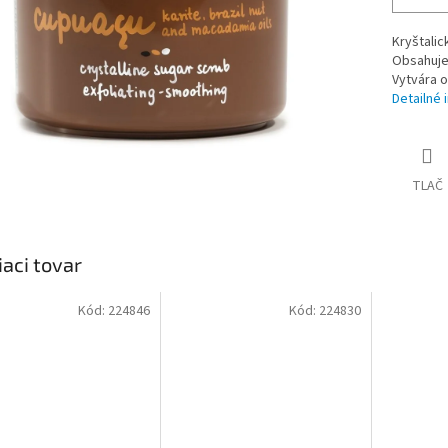
Kryštalic
Obsahuje 
Vytvára o
Detailné 
TLAČ
iaci tovar
Kód:
224846
Kód:
224830