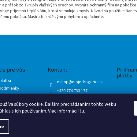
r a prášok zo škrupín vlašských orechov. Vytvára ochranný film na pokožke
ytuje príjemnú teplú vôňu, ktorá stimuluje zmysly. Návod na použitie: Nanes
hčenú pokožku. Masírujte krúživými pohybmi a opláchnite.
ie pre vás
Kontakt
Prijíma
platby
platba
eshop
@
mojedrogerie.sk
podmienky
+420 774 733 177
ochrany osobných
Mojedrogerie
oužíva súbory cookie. Ďalším prechádzaním tohto webu
mojedrogerie.sk
úhlas s ich používaním. Viac informácií
tu
.
ie
é.