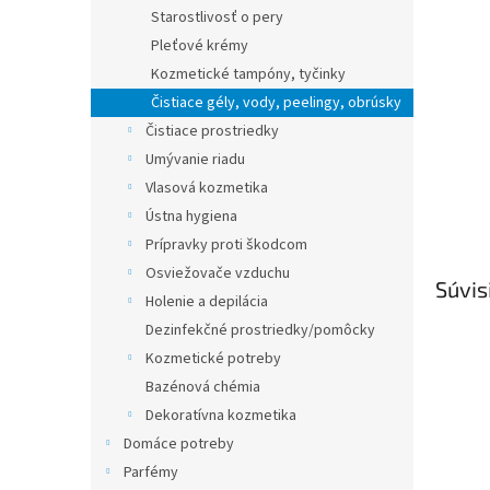
Starostlivosť o pery
Pleťové krémy
Kozmetické tampóny, tyčinky
Čistiace gély, vody, peelingy, obrúsky
Čistiace prostriedky
Umývanie riadu
Vlasová kozmetika
Ústna hygiena
Prípravky proti škodcom
Osviežovače vzduchu
Súvis
Holenie a depilácia
Dezinfekčné prostriedky/pomôcky
Kozmetické potreby
Bazénová chémia
Dekoratívna kozmetika
Domáce potreby
Parfémy