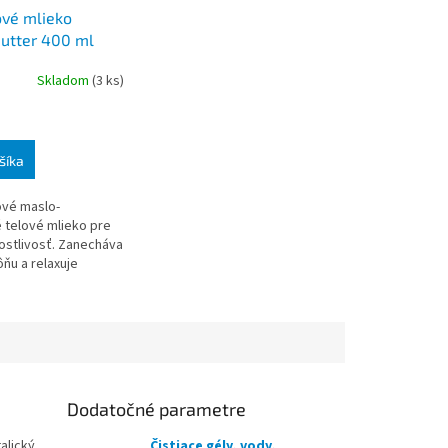
ové mlieko
utter 400 ml
Skladom
(3 ks)
šíka
vé maslo-
 telové mlieko pre
ostlivosť. Zanecháva
ňu a relaxuje
ávod na použitie:
vmasírujte a nechajte
Dodatočné parametre
alický
Čistiace gély, vody,