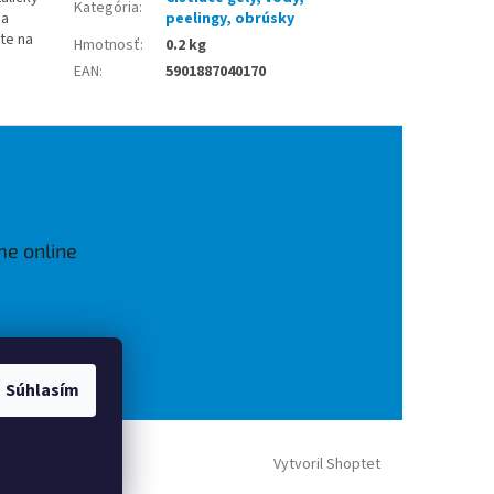
Kategória
:
 a
peelingy, obrúsky
te na
Hmotnosť
:
0.2 kg
EAN
:
5901887040170
me online
Súhlasím
Vytvoril Shoptet