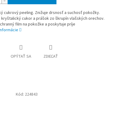
ký cukrový peeling. Znižuje drsnosť a suchosť pokožky.
kryštalický cukor a prášok zo škrupín vlašských orechov.
chranný film na pokožke a poskytuje príje
informácie
OPÝTAŤ SA
ZDIEĽAŤ
Kód:
224843