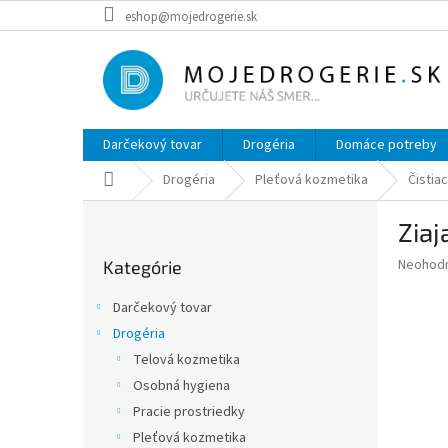
Prejsť
eshop@mojedrogerie.sk
na
obsah
Darčekový tovar
Drogéria
Domáce potreby
Domov
Drogéria
Pleťová kozmetika
Čistia
B
Ziaj
o
Preskočiť
č
Priemer
Neohod
Kategórie
kategórie
n
hodnote
ý
produkt
Darčekový tovar
p
je
Drogéria
0,0
a
z
Telová kozmetika
n
5
e
Osobná hygiena
hviezdič
l
Pracie prostriedky
Pleťová kozmetika