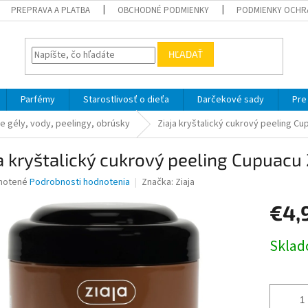
PREPRAVA A PLATBA
OBCHODNÉ PODMIENKY
PODMIENKY OCHR
HĽADAŤ
Parfémy
Starostlivosť o dieťa
Darčekové sady
Pre
ce gély, vody, peelingy, obrúsky
Ziaja kryštalický cukrový peeling Cu
a kryštalický cukrový peeling Cupuacu
né
notené
Podrobnosti hodnotenia
Značka:
Ziaja
nie
€4,
u
Jednotk
Skla
cena:
iek.