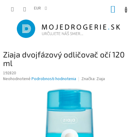
Prejsť
NÁKUP
na
EUR
obsah
KOŠÍK
Ziaja dvojfázový odličovač očí 120
ml
192820
Priemerné
Neohodnotené
Podrobnosti hodnotenia
Značka:
Ziaja
hodnotenie
produktu
je
0,0
z
5
hviezdičiek.