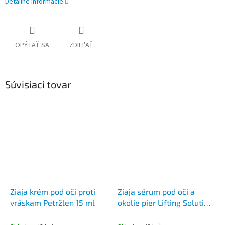
Detailné informácie
OPÝTAŤ SA
ZDIEĽAŤ
Súvisiaci tovar
Ziaja krém pod oči proti
Ziaja sérum pod oči a
vráskam Petržlen 15 ml
okolie pier Lifting Solution
30 ml