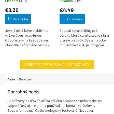
Skladom
(3 ks)
Skladom
(2 ks)
€3,26
€4,49
Do košíka
Do košíka
Jemný očný krém s aktívnou
Špecializované liftingové
vyživujúcou receptúrou.
sérum, ktoré sa intenzívne stará
Odporúčaný na každodennú
o zrelú pleť 40+. Systematické
starostlivosť očného okolia v
používanie zaisťuje liftingové
každom veku. Znižuje jemné
ošetrenie, ktoré účinne
vrásky a zabraňuje ich vzniku.
zadržuje proces starnutia pleti v
Vyhladzuje a jem
o
ZOBRAZIŤ VŠETKY SÚVISIACE PRODUKTY
Popis
Diskusia
Podrobný popis
Dvojfázový odličovač očí na odlíčenie vodeodolného make-up.
Odporúčaný aj pre osoby používajúce kontaktné šošovky.
Bezparfumovaný. Opthalmologicky testovaný. Návod na