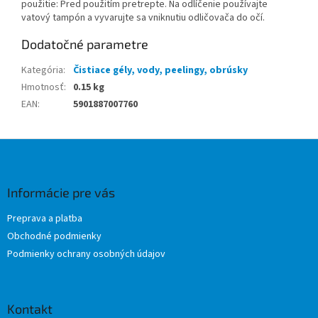
použitie: Pred použitím pretrepte. Na odlíčenie používajte
vatový tampón a vyvarujte sa vniknutiu odličovača do očí.
Dodatočné parametre
Kategória
:
Čistiace gély, vody, peelingy, obrúsky
Hmotnosť
:
0.15 kg
EAN
:
5901887007760
Z
á
p
ä
Informácie pre vás
t
Preprava a platba
i
Obchodné podmienky
e
Podmienky ochrany osobných údajov
Kontakt