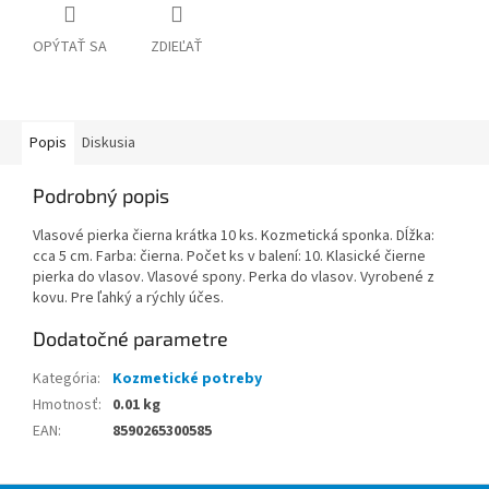
OPÝTAŤ SA
ZDIEĽAŤ
Popis
Diskusia
Podrobný popis
Vlasové pierka čierna krátka 10 ks. Kozmetická sponka. Dĺžka:
cca 5 cm. Farba: čierna. Počet ks v balení: 10. Klasické čierne
pierka do vlasov. Vlasové spony. Perka do vlasov. Vyrobené z
kovu. Pre ľahký a rýchly účes.
Dodatočné parametre
Kategória
:
Kozmetické potreby
Hmotnosť
:
0.01 kg
EAN
:
8590265300585