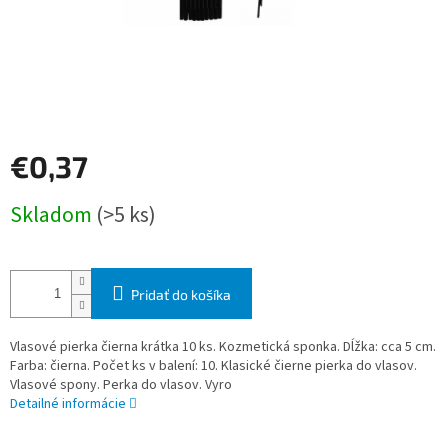
€0,37
Jednotková
Skladom
(>5 ks)
cena:
Pridať do košíka
Vlasové pierka čierna krátka 10 ks. Kozmetická sponka. Dĺžka: cca 5 cm.
Farba: čierna. Počet ks v balení: 10. Klasické čierne pierka do vlasov.
Vlasové spony. Perka do vlasov. Vyro
Detailné informácie