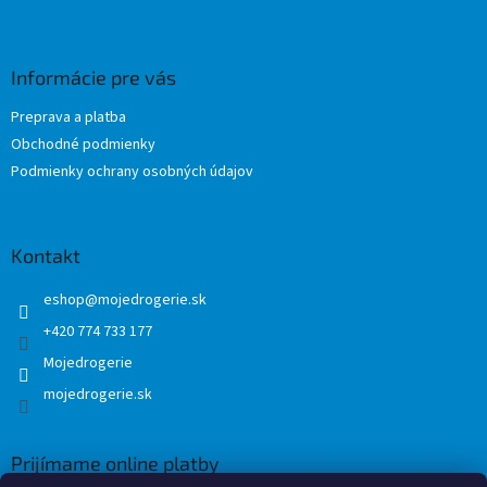
Z
á
p
ä
Informácie pre vás
t
Preprava a platba
i
Obchodné podmienky
e
Podmienky ochrany osobných údajov
Kontakt
eshop
@
mojedrogerie.sk
+420 774 733 177
Mojedrogerie
mojedrogerie.sk
Prijímame online platby