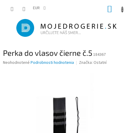
Prejsť
NÁKUP
na
EUR
obsah
KOŠÍK
Perka do vlasov čierne č.5
184367
Priemerné
Neohodnotené
Podrobnosti hodnotenia
Značka:
Ostatní
hodnotenie
produktu
je
0,0
z
5
hviezdičiek.