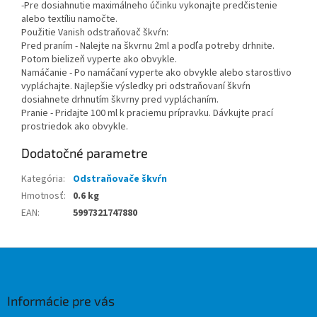
-Pre dosiahnutie maximálneho účinku vykonajte predčistenie
alebo textíliu namočte.
Použitie Vanish odstraňovač škvŕn:
Pred praním - Nalejte na škvrnu 2ml a podľa potreby drhnite.
Potom bielizeň vyperte ako obvykle.
Namáčanie - Po namáčaní vyperte ako obvykle alebo starostlivo
vypláchajte. Najlepšie výsledky pri odstraňovaní škvŕn
dosiahnete drhnutím škvrny pred vypláchaním.
Pranie - Pridajte 100 ml k praciemu prípravku. Dávkujte prací
prostriedok ako obvykle.
Dodatočné parametre
Kategória
:
Odstraňovače škvŕn
Hmotnosť
:
0.6 kg
EAN
:
5997321747880
Z
á
p
ä
Informácie pre vás
t