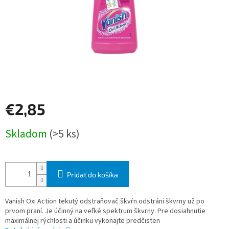
€2,85
Jednotková
Skladom
(>5 ks)
cena:
Pridať do košíka
Vanish Oxi Action tekutý odstraňovač škvŕn odstráni škvrny už po
prvom praní. Je účinný na veľké spektrum škvrny. Pre dosiahnutie
maximálnej rýchlosti a účinku vykonajte predčisten