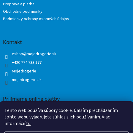
Preprava a platba
i
Obchodné podmienky
e
Podmienky ochrany osobných údajov
Kontakt
eshop
@
mojedrogerie.sk
+420 774 733 177
Mojedrogerie
mojedrogerie.sk
Prijímame online platby
Tento web používa súbory cookie. Ďalším prechádzaním
tohto webu vyjadrujete súhlas s ich používaním. Viac
informácií
tu
.