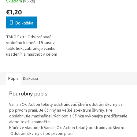
Skladom
(>5 ks)
€1,20
Do košíka
TAKO Extra Odstraňovač
vodného kameňa 19 kusov
tabletiek, zabraňuje vzniku
usadenín a mastnôt v celom
priestore práčky, udržujú plný
výkon vykurovacích telies a
čerpadiel, predlžuj
Popis
Diskusia
Podrobný popis
Vanish Oxi Action tekutý odstraňovač škvŕn odstráni škvrny už
po prvom praní. Je účinný na veľké spektrum škvrny. Pre
dosiahnutie maximálnej rýchlosti a účinku vykonajte predčistenie
alebo textíliu namočte.
Kľúčové vlastnosti Vanish Oxi Action tekutý odstraňovač škvŕn:
-Odstráni škvrny už po prvom praní.