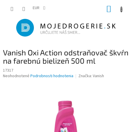
Prejsť
NÁKUP
na
EUR
obsah
KOŠÍK
Vanish Oxi Action odstraňovač škvŕn
na farebnú bielizeň 500 ml
17317
Priemerné
Neohodnotené
Podrobnosti hodnotenia
Značka:
Vanish
hodnotenie
produktu
je
0,0
z
5
hviezdičiek.