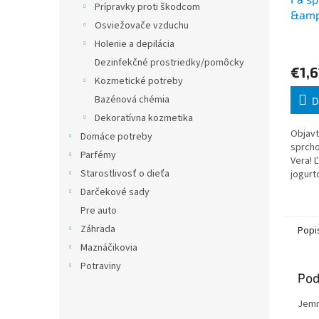
Prípravky proti škodcom
&amp
Osviežovače vzduchu
Holenie a depilácia
Dezinfekčné prostriedky/pomôcky
€1,6
Kozmetické potreby
Bazénová chémia
D
Dekoratívna kozmetika
Objavt
Domáce potreby
sprcho
Parfémy
Vera! 
Starostlivosť o dieťa
jogur
zachov
Darčekové sady
rovnov
Pre auto
pred v
Záhrada
Popi
Maznáčikovia
Potraviny
Pod
Jemn