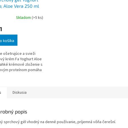
; Aloe Vera 250 ml
Skladom
(>5 ks)
1
o košíka
e ošetrujúce a svieži
vý krém Fa Yoghurt Aloe
Ľahké krémové zloženie s
tovým proteínom pomáha
ať prirodzenú
áhu pokožky a chráni ju
ysušení
s
Diskusia
robný popis
ý sprchový gél vhodný na denné používanie, príjemná vôňa čerešní.