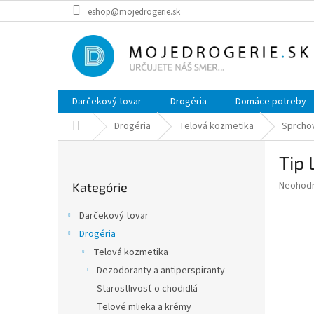
Prejsť
eshop@mojedrogerie.sk
na
obsah
Darčekový tovar
Drogéria
Domáce potreby
Domov
Drogéria
Telová kozmetika
Sprcho
B
Tip 
o
Preskočiť
č
Priemer
Neohod
Kategórie
kategórie
n
hodnote
ý
produkt
Darčekový tovar
p
je
Drogéria
0,0
a
z
Telová kozmetika
n
5
e
Dezodoranty a antiperspiranty
hviezdič
l
Starostlivosť o chodidlá
Telové mlieka a krémy