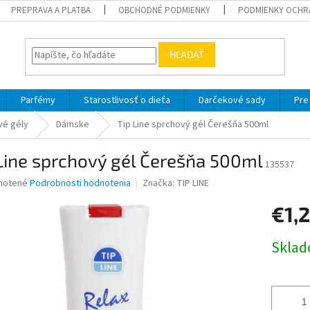
PREPRAVA A PLATBA
OBCHODNÉ PODMIENKY
PODMIENKY OCHR
HĽADAŤ
Parfémy
Starostlivosť o dieťa
Darčekové sady
Pre
vé gély
Dámske
Tip Line sprchový gél Čerešňa 500ml
Line sprchový gél Čerešňa 500ml
135537
né
notené
Podrobnosti hodnotenia
Značka:
TIP LINE
nie
€1,
u
Jednotk
Skla
cena:
iek.