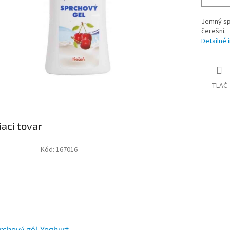
Jemný sp
čerešní.
Detailné 
TLAČ
iaci tovar
Kód:
167016
rchový gél Yoghurt