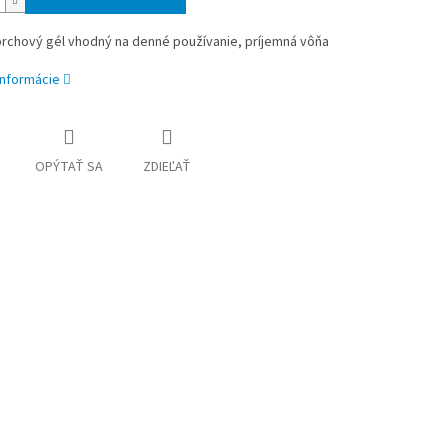
rchový gél vhodný na denné používanie, príjemná vôňa
informácie
OPÝTAŤ SA
ZDIEĽAŤ