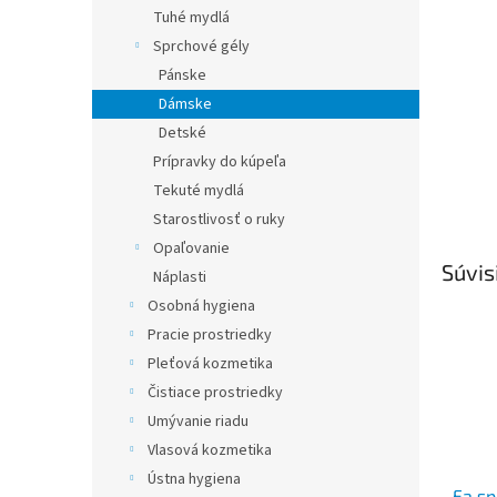
Tuhé mydlá
Sprchové gély
Pánske
Dámske
Detské
Prípravky do kúpeľa
Tekuté mydlá
Starostlivosť o ruky
Opaľovanie
Súvis
Náplasti
Osobná hygiena
Pracie prostriedky
Pleťová kozmetika
Čistiace prostriedky
Umývanie riadu
Vlasová kozmetika
Ústna hygiena
Fa sp