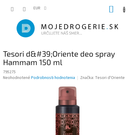
Prejsť
NÁKUP
na
EUR
obsah
KOŠÍK
Tesori d&#39;Oriente deo spray
Hammam 150 ml
795275
Priemerné
Neohodnotené
Podrobnosti hodnotenia
Značka:
Tesori d'Oriente
hodnotenie
produktu
je
0,0
z
5
hviezdičiek.