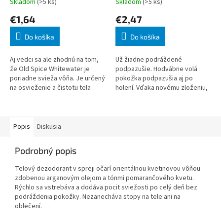
Skladom
(>5 ks)
Skladom
(>5 ks)
€1,64
€2,47
Do košíka
Do košíka
Aj vedci sa ale zhodnú na tom,
Už žiadne podráždené
že Old Spice Whitewater je
podpazušie. Hodvábne volá
poriadne svieža vôňa. Je určený
pokožka podpazušia aj po
na osvieženie a čistotu tela
holení. Vďaka novému zloženiu,
mužov. Vlastnostil: Pre všetky
ktoré sa stará o pokožku,
typy pokožky. Dodá
môžete svoju ochranu proti
potu a pachu naniesť oka
Popis
Diskusia
Podrobný popis
Telový dezodorant v spreji očarí orientálnou kvetinovou vôňou
zdobenou arganovým olejom a tónmi pomarančového kvetu.
Rýchlo sa vstrebáva a dodáva pocit sviežosti po celý deň bez
podráždenia pokožky. Nezanecháva stopy na tele ani na
oblečení.