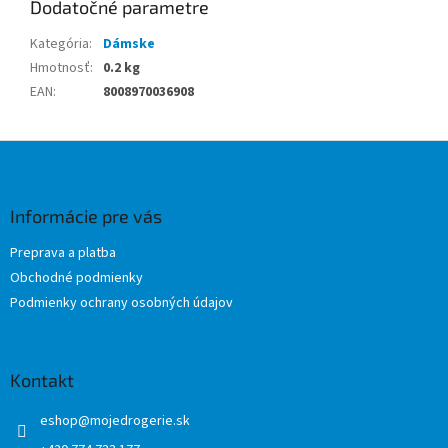
Dodatočné parametre
Kategória
:
Dámske
Hmotnosť
:
0.2 kg
EAN
:
8008970036908
Z
á
p
ä
Informácie pre vás
t
Preprava a platba
i
Obchodné podmienky
e
Podmienky ochrany osobných údajov
Kontakt
eshop
@
mojedrogerie.sk