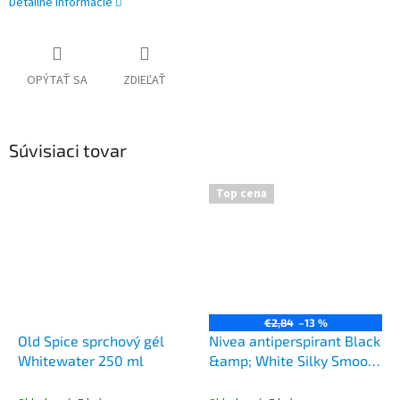
Detailné informácie
OPÝTAŤ SA
ZDIEĽAŤ
Súvisiaci tovar
Top cena
€2,84
–13 %
Old Spice sprchový gél
Nivea antiperspirant Black
Whitewater 250 ml
&amp; White Silky Smooth
150 ml