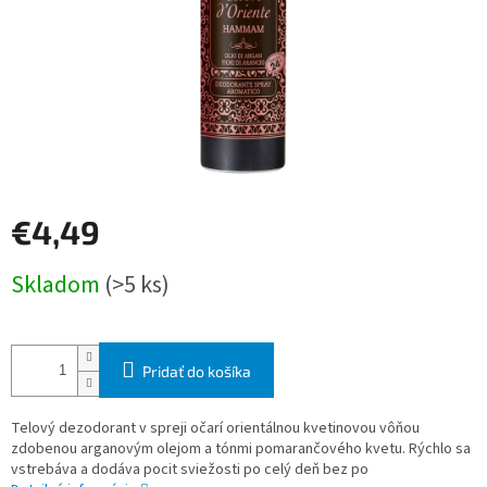
€4,49
Jednotková
Skladom
(>5 ks)
cena:
Pridať do košíka
Telový dezodorant v spreji očarí orientálnou kvetinovou vôňou
zdobenou arganovým olejom a tónmi pomarančového kvetu. Rýchlo sa
vstrebáva a dodáva pocit sviežosti po celý deň bez po