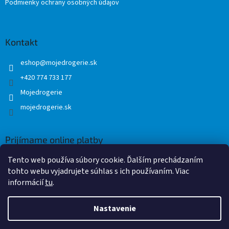
Podmienky ochrany osobných údajov
Kontakt
eshop
@
mojedrogerie.sk
+420 774 733 177
Mojedrogerie
mojedrogerie.sk
Prijímame online platby
Tento web používa súbory cookie. Ďalším prechádzaním
tohto webu vyjadrujete súhlas s ich používaním. Viac
informácií
tu
.
Nastavenie
Vytvoril Shoptet