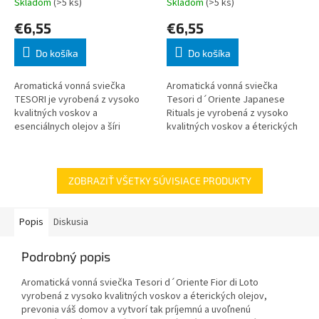
Skladom
(>5 ks)
Skladom
(>5 ks)
€6,55
€6,55
Do košíka
Do košíka
Aromatická vonná sviečka
Aromatická vonná sviečka
TESORI je vyrobená z vysoko
Tesori d´Oriente Japanese
kvalitných voskov a
Rituals je vyrobená z vysoko
esenciálnych olejov a šíri
kvalitných voskov a éterických
intenzívnu vôňu. Vlastnosti
olejov, prevonia váš domov a
sviečky White Musk: -aromatická
vytvorí tak príjemnú, uvoľnenú
vonná sviečka Te
atmosféru
ZOBRAZIŤ VŠETKY SÚVISIACE PRODUKTY
Popis
Diskusia
Podrobný popis
Aromatická vonná sviečka Tesori d´Oriente Fior di Loto
vyrobená z vysoko kvalitných voskov a éterických olejov,
prevonia váš domov a vytvorí tak príjemnú a uvoľnenú