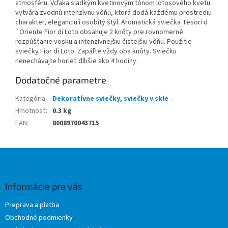
atmosféru. Vďaka sladkým kvetinovým tónom lotosového kvetu
vytvára zvodnú intenzívnu vôňu, ktorá dodá každému prostrediu
charakter, eleganciu i osobitý štýl. Aromatická sviečka Tesori d
´Oriente Fior di Loto obsahuje 2 knôty pre rovnomerné
rozpúšťanie vosku a intenzívnejšiu čistejšiu vôňu. Použitie
sviečky Fior di Loto: Zapáľte vždy oba knôty. Sviečku
nenechávajte horieť dlhšie ako 4 hodiny.
Dodatočné parametre
Kategória
:
Dekoratívne sviečky, sviečky v skle
Hmotnosť
:
0.3 kg
EAN
:
8008970043715
Z
á
p
ä
Informácie pre vás
t
Preprava a platba
i
Obchodné podmienky
e