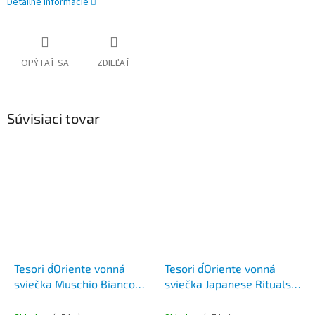
Detailné informácie
OPÝTAŤ SA
ZDIEĽAŤ
Súvisiaci tovar
Tesori d´Oriente vonná
Tesori d´Oriente vonná
sviečka Muschio Bianco
sviečka Japanese Rituals
White Musk 200 g
200 g