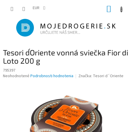
Prejsť
NÁKUP
na
EUR
obsah
KOŠÍK
Tesori d´Oriente vonná sviečka Fior di
Loto 200 g
795397
Priemerné
Neohodnotené
Podrobnosti hodnotenia
Značka:
Tesori d´Oriente
hodnotenie
produktu
je
0,0
z
5
hviezdičiek.