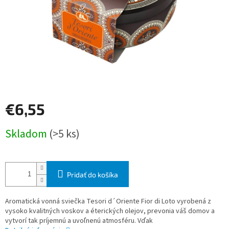
€6,55
Jednotková
Skladom
(>5 ks)
cena:
Pridať do košíka
Aromatická vonná sviečka Tesori d´Oriente Fior di Loto vyrobená z
vysoko kvalitných voskov a éterických olejov, prevonia váš domov a
vytvorí tak príjemnú a uvoľnenú atmosféru. Vďak