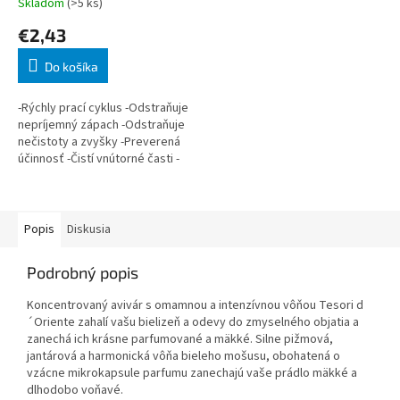
Skladom
(>5 ks)
€2,43
Do košíka
-Rýchly prací cyklus -Odstraňuje
nepríjemný zápach -Odstraňuje
nečistoty a zvyšky -Preverená
účinnosť -Čistí vnútorné časti -
Chráni práčku -Extra sviežosť
Popis
Diskusia
Podrobný popis
Koncentrovaný avivár s omamnou a intenzívnou vôňou Tesori d
´Oriente zahalí vašu bielizeň a odevy do zmyselného objatia a
zanechá ich krásne parfumované a mäkké. Silne pižmová,
jantárová a harmonická vôňa bieleho mošusu, obohatená o
vzácne mikrokapsule parfumu zanechajú vaše prádlo mäkké a
dlhodobo voňavé.