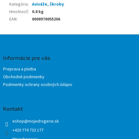
Kategória
:
Aviváže, škroby
Hmotnosť
:
0.8 kg
EAN
:
8008970055206
Z
á
p
ä
Informácie pre vás
t
Preprava a platba
i
Obchodné podmienky
e
Podmienky ochrany osobných údajov
Kontakt
eshop
@
mojedrogerie.sk
+420 774 733 177