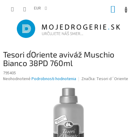
Prejsť
NÁKUP
na
EUR
obsah
KOŠÍK
Tesori d´Oriente aviváž Muschio
Bianco 38PD 760ml
795405
Priemerné
Neohodnotené
Podrobnosti hodnotenia
Značka:
Tesori d´Oriente
hodnotenie
produktu
je
0,0
z
5
hviezdičiek.