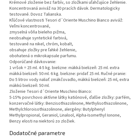
Krémové zloženie bez farbív, so zložkami uľahčujúce žehlenie.
Koncentrovaná aviváž na 30 pracích dávok. Dermatologicky
testované. Dovoz Talianska.
Kľúčové vlastnosti Tesori d´Oriente Muschino Bianco aviváž:
Veľmi koncentrované,
zmyselná vôňa bieleho pižma,
neobsahuje syntetické farbivá,
testované na nikel, chróm, kobalt,
obsahuje zložky pre ľahké žehlenie,
obohatená o mikrokapsule parfumu.
Odporúčané dávkovanie:
1 vršok = 25 ml. 4-5 kg. bielizne: mäkká bielizeň: 25 ml. extra
mäkká bielizeň: 50 ml. 6 kg. bielizne: pridať 25 ml. Ručné pranie:
Do 5 litrov vody naliať zmäkčovadlo, mäkkú bielizeň: 25 ml, extra
mäkkú bielizeň: 50 ml.
Zloženie Tesori d´Oriente Muschino Bianco:
5-15% povrchovo aktívne látky katiónové, ďalšie zložky: parfém,
konzervačné látky: Benzisothiazolinone, Methylisothiazolinone,
Methylchloroisothiazolinone, alergény: Butylphenyl
Methylpropional, Geraniol, Linalool, Alpha-Isomethyl Ionone,
Benzy elosti na niektorú zo zložiek.
Dodatočné parametre