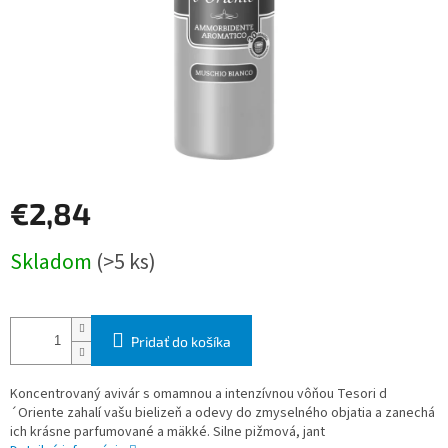
€2,84
Jednotková
Skladom
(>5 ks)
cena:
Pridať do košíka
Koncentrovaný avivár s omamnou a intenzívnou vôňou Tesori d
´Oriente zahalí vašu bielizeň a odevy do zmyselného objatia a zanechá
ich krásne parfumované a mäkké. Silne pižmová, jant