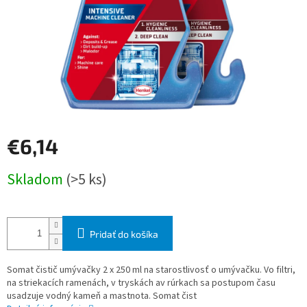
€6,14
Jednotková
Skladom
(>5 ks)
cena:
Pridať do košíka
Somat čistič umývačky 2 x 250 ml na starostlivosť o umývačku. Vo filtri,
na striekacích ramenách, v tryskách av rúrkach sa postupom času
usadzuje vodný kameň a mastnota. Somat čist