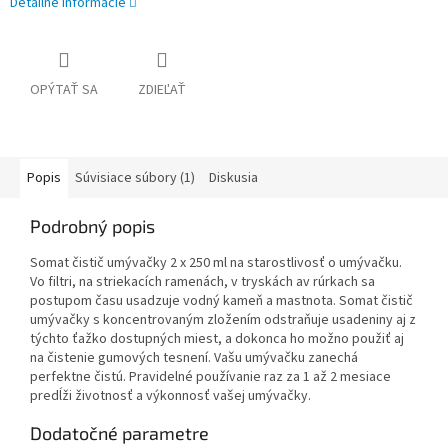
Detailné informácie
OPÝTAŤ SA
ZDIEĽAŤ
Popis
Súvisiace súbory (1)
Diskusia
Podrobný popis
Somat čistič umývačky 2 x 250 ml na starostlivosť o umývačku.
Vo filtri, na striekacích ramenách, v tryskách av rúrkach sa
postupom času usadzuje vodný kameň a mastnota. Somat čistič
umývačky s koncentrovaným zložením odstraňuje usadeniny aj z
týchto ťažko dostupných miest, a dokonca ho možno použiť aj
na čistenie gumových tesnení. Vašu umývačku zanechá
perfektne čistú. Pravidelné používanie raz za 1 až 2 mesiace
predĺži životnosť a výkonnosť vašej umývačky.
Dodatočné parametre