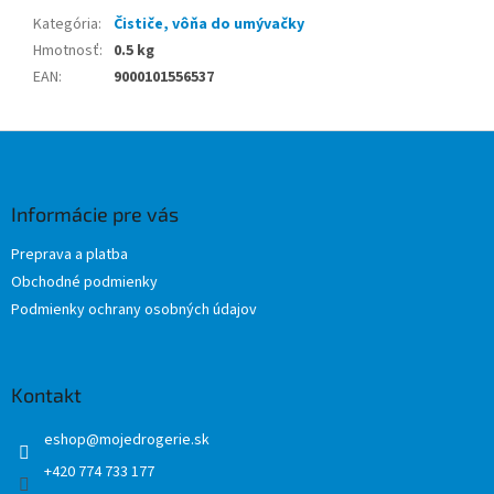
Kategória
:
Čističe, vôňa do umývačky
Hmotnosť
:
0.5 kg
EAN
:
9000101556537
Z
á
p
ä
Informácie pre vás
t
Preprava a platba
i
Obchodné podmienky
e
Podmienky ochrany osobných údajov
Kontakt
eshop
@
mojedrogerie.sk
+420 774 733 177