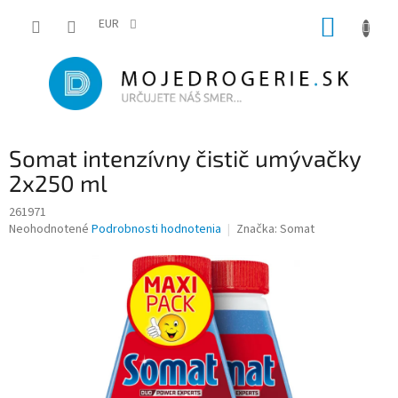
Prejsť
NÁKUP
na
EUR
obsah
KOŠÍK
Somat intenzívny čistič umývačky
2x250 ml
261971
Priemerné
Neohodnotené
Podrobnosti hodnotenia
Značka:
Somat
hodnotenie
produktu
je
0,0
z
5
hviezdičiek.