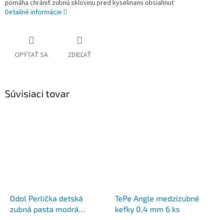
pomáha chrániť zubnú sklovinu pred kyselinami obsiahnut
Detailné informácie
OPÝTAŤ SA
ZDIEĽAŤ
Súvisiaci tovar
Odol Perlička detská
TePe Angle medzizubné
zubná pasta modrá
kefky 0,4 mm 6 ks
Tlapková patrola 50 ml