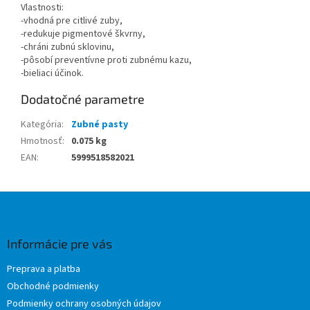
Vlastnosti:
-vhodná pre citlivé zuby,
-redukuje pigmentové škvrny,
-chráni zubnú sklovinu,
-pôsobí preventívne proti zubnému kazu,
-bieliaci účinok.
Dodatočné parametre
Kategória
:
Zubné pasty
Hmotnosť
:
0.075 kg
EAN
:
5999518582021
Z
á
p
ä
Informácie pre vás
t
Preprava a platba
i
Obchodné podmienky
e
Podmienky ochrany osobných údajov