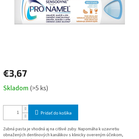
€3,67
Jednotková
Skladom
(>5 ks)
cena:
Pridať do košíka
Zubná pasta je vhodná aj na citlivé zuby. Napomáha k uzavretiu
obnažených dentínových kanálikov s klinicky overeným účinkom,