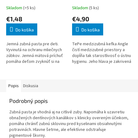
Skladom
(>5 ks)
Skladom
(5 ks)
€1,48
€4,90
Do košíka
Do košíka
Jemná zubná pasta pre deti.
TePe medzizubná kefka Angle
Vyvinutá na ochranu mliečnych
čistí medzizubné priestory a
zúbkov. Jemná mätová príchuť
dopĺňa tak starostlivosť o ústnu
pomáha deťom zvyknúť si na
hygienu. Jeho hlava je zakrivená
novú chuť zubných pást pre celú
do pravého uhla, vďaka čomu
rodinu.
umožňuje jednoduchšie používa
Popis
Diskusia
Podrobný popis
Zubná pasta je vhodná aj na citlivé zuby. Napomáha k uzavretiu
obnažených dentínových kanálikov s klinicky overeným účinkom,
pomáha chrániť zubnú sklovinu pred kyselinami obsiahnutými
potravinách. Hlavne šetrne, ale efektívne odstraňuje
pigmentové škvrny.