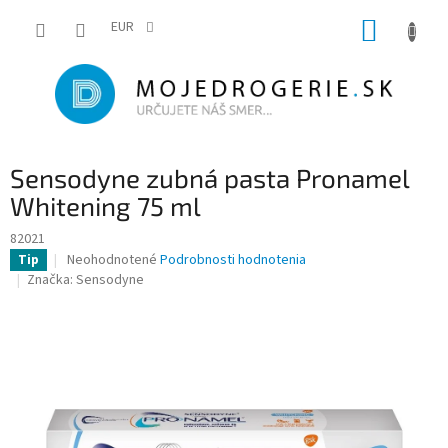
Prejsť
NÁKUP
na
EUR
obsah
KOŠÍK
Sensodyne zubná pasta Pronamel
Whitening 75 ml
82021
Priemerné
Neohodnotené
Podrobnosti hodnotenia
Tip
hodnotenie
Značka:
Sensodyne
produktu
je
0,0
z
5
hviezdičiek.