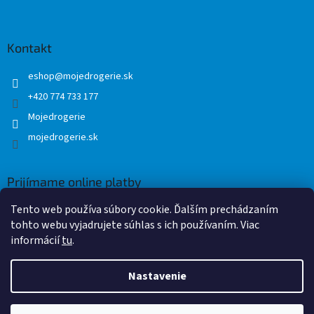
Kontakt
eshop
@
mojedrogerie.sk
+420 774 733 177
Mojedrogerie
mojedrogerie.sk
Prijímame online platby
Tento web používa súbory cookie. Ďalším prechádzaním
tohto webu vyjadrujete súhlas s ich používaním. Viac
informácií
tu
.
Nastavenie
Vytvoril Shoptet