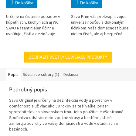
Do košíka
Do košíka
Určené na čistenie odpadov v
Savo Prim vás prekvapí svojou
kúpeľniach, kuchyniach aj WC.
univerzálnosťou a dokonalým
SAVO Razant nielen účinne
účinkom. Vaša domácnosť bude
uvoľňuje, čistí a dezinfikuje
nielen čistá, ale aj bezpečná.
odpady, ale taktiež odstraňuje
Univerzálny prostriedok Savo
zápach. Vďaka zosilnenému
Prim by nemal chýbať všade
pôsob
tam
ZOBRAZIŤ VŠETKY SÚVISIACE PRODUKTY
Popis
Súvisiace súbory (1)
Diskusia
Podrobný popis
Savo Original je určený na dezinfekciu vody a povrchov v
domácnosti a už viac ako 30 rokov sa teší veľkej priazni
spotrebiteľov na slovenskom trhu. Jeho použitie je všestranné.
Spoľahlivo odstráni nebezpečné vírusy a baktérie, ktoré
zamorujú povrchy vo vašej domácnosti a vodu v studniach a
bazénoch.