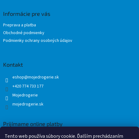
p
ä
Informácie pre vás
t
Preprava a platba
i
Obchodné podmienky
e
Podmienky ochrany osobných údajov
Kontakt
eshop
@
mojedrogerie.sk
+420 774 733 177
Mojedrogerie
mojedrogerie.sk
Prijímame online platby
Tento web používa súbory cookie. Ďalším prechádzaním