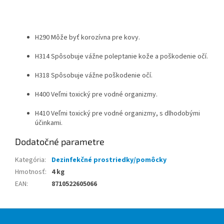
H290 Môže byť korozívna pre kovy.
H314 Spôsobuje vážne poleptanie kože a poškodenie očí.
H318 Spôsobuje vážne poškodenie očí.
H400 Veľmi toxický pre vodné organizmy.
H410 Veľmi toxický pre vodné organizmy, s dlhodobými
účinkami.
Dodatočné parametre
Kategória
:
Dezinfekčné prostriedky/pomôcky
Hmotnosť
:
4 kg
EAN
:
8710522605066
Z
á