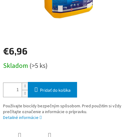
€6,96
Jednotková
Skladom
(>5 ks)
cena:
Pridať do košíka
Používajte biocídy bezpečným spôsobom. Pred použitím si vždy
prečítajte označenie a informácie o prípravku.
Detailné informácie