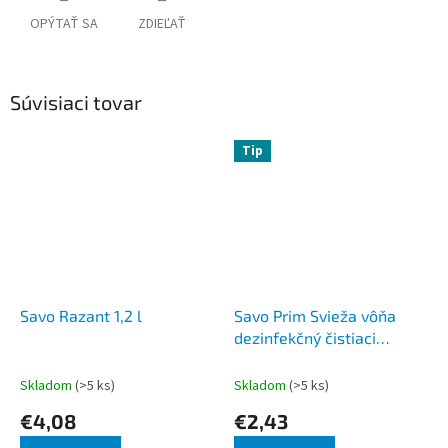
OPÝTAŤ SA
ZDIEĽAŤ
Súvisiaci tovar
Tip
Savo Razant 1,2 l
Savo Prim Svieža vôňa
dezinfekčný čistiaci
prostriedok 1,2 l
Skladom
(>5 ks)
Skladom
(>5 ks)
€4,08
€2,43