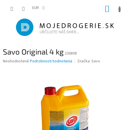
Prejsť
NÁKUP
na
EUR
obsah
KOŠÍK
Savo Original 4 kg
236808
Priemerné
Neohodnotené
Podrobnosti hodnotenia
Značka:
Savo
hodnotenie
produktu
je
0,0
z
5
hviezdičiek.