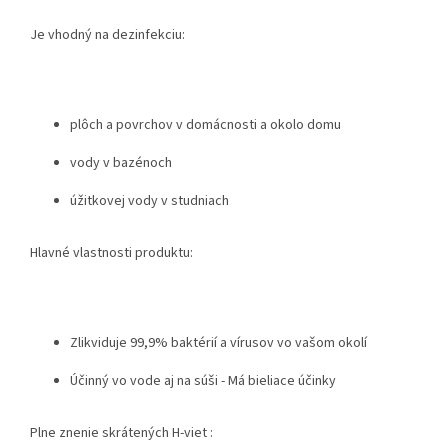
Je vhodný na dezinfekciu:
plôch a povrchov v domácnosti a okolo domu
vody v bazénoch
úžitkovej vody v studniach
Hlavné vlastnosti produktu:
Zlikviduje 99,9% baktérií a vírusov vo vašom okolí
Účinný vo vode aj na súši - Má bieliace účinky
Plne znenie skrátených H-viet :