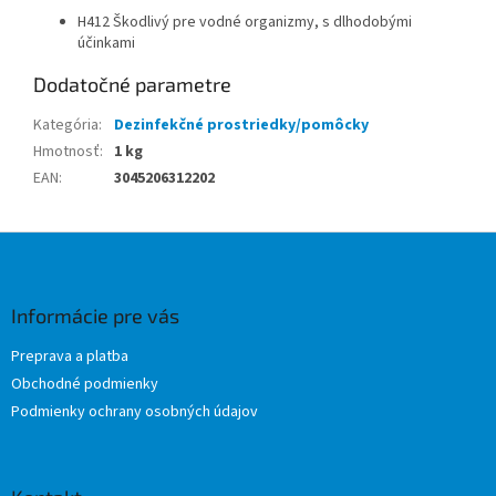
H412 Škodlivý pre vodné organizmy, s dlhodobými
účinkami
Dodatočné parametre
Kategória
:
Dezinfekčné prostriedky/pomôcky
Hmotnosť
:
1 kg
EAN
:
3045206312202
Z
á
p
ä
Informácie pre vás
t
Preprava a platba
i
Obchodné podmienky
e
Podmienky ochrany osobných údajov