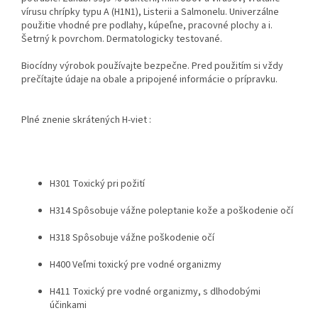
vírusu chrípky typu A (H1N1), Listerii a Salmonelu. Univerzálne
použitie vhodné pre podlahy, kúpeľne, pracovné plochy a i.
Šetrný k povrchom. Dermatologicky testované.
Biocídny výrobok používajte bezpečne. Pred použitím si vždy
prečítajte údaje na obale a pripojené informácie o prípravku.
Plné znenie skrátených H-viet :
H301 Toxický pri požití
H314 Spôsobuje vážne poleptanie kože a poškodenie očí
H318 Spôsobuje vážne poškodenie očí
H400 Veľmi toxický pre vodné organizmy
H411 Toxický pre vodné organizmy, s dlhodobými
účinkami