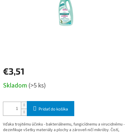
€3,51
Jednotková
Skladom
(>5 ks)
cena:
Pridať do košíka
Vďaka trojitému účinku - bakteriálnemu, fungicídnemu a virucidnému -
dezinfikuje všetky materiály a plochy a zároveň ničí mikróby. Čistí,