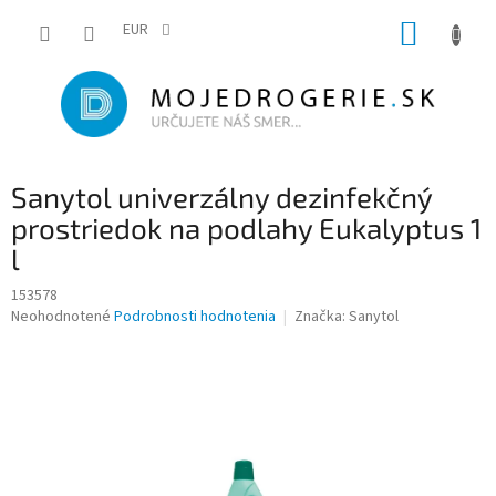
Prejsť
NÁKUP
na
EUR
obsah
KOŠÍK
Sanytol univerzálny dezinfekčný
prostriedok na podlahy Eukalyptus 1
l
153578
Priemerné
Neohodnotené
Podrobnosti hodnotenia
Značka:
Sanytol
hodnotenie
produktu
je
0,0
z
5
hviezdičiek.