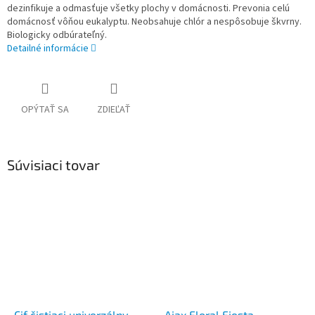
dezinfikuje a odmasťuje všetky plochy v domácnosti. Prevonia celú
domácnosť vôňou eukalyptu. Neobsahuje chlór a nespôsobuje škvrny.
Biologicky odbúrateľný.
Detailné informácie
OPÝTAŤ SA
ZDIEĽAŤ
Súvisiaci tovar
Cif čistiaci univerzálny
Ajax Floral Fiesta