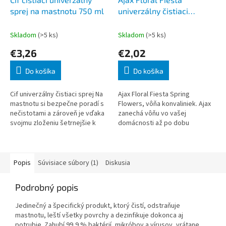
sprej na mastnotu 750 ml
univerzálny čistiaci
prostriedok Spring
Flowers 1 l
Skladom
(>5 ks)
Skladom
(>5 ks)
€3,26
€2,02
Do košíka
Do košíka
Cif univerzálny čistiaci sprej Na
Ajax Floral Fiesta Spring
mastnotu si bezpečne poradí s
Flowers, vôňa konvaliniek. Ajax
nečistotami a zároveň je vďaka
zanechá vôňu vo vašej
svojmu zloženiu šetrnejšie k
domácnosti až po dobu
vášmu domovu. Čistiaci sprej,
niekoľkých hodín. Dokonalá
ktorého zloženie zanechá p
čistota a žiarivý lesk a príjemná
svieža vôňa...
Popis
Súvisiace súbory (1)
Diskusia
Podrobný popis
Jedinečný a špecifický produkt, ktorý čistí, odstraňuje
mastnotu, leští všetky povrchy a dezinfikuje dokonca aj
potrubie. Zahubí 99,9 % baktérií, mikróbov a vírusov, vrátane