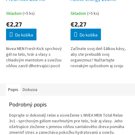
Skladom
(>5 ks)
Skladom
(>5 ks)
€2,27
€2,27
Do košíka
Do košíka
Nivea MEN Fresh Kick sprchový
Začínate svoj deň šálkou kávy,
gél na telo, tvár a vlasy s
aby ste prebudili svoj
chladivým mentolom a sviežou
organizmus? Naštartujte
vôňou zaistí dlhotrvajúci pocit
rovnakým spôsobom aj svoju
sviežosti a príjemne prevonia
pokožku a vyskúšajte účinky
celé telo. Po napenení do bohat
kofeínu na vlastnej koži. Svieži
pocit a energi
Popis
Diskusia
Podrobný popis
Doprajte si dokonalý relax a osvieženie s NIVEA MEN Total Relax
3v1 - sprchovým gélom navrhnutým pre telo, tvár aj vlasy. Jeho
ošetrujúce zloženie s jemnou vôňou santalového dreva pomáha
zmierniť stres a zanecháva pokožku hydratovanú a sviežu.