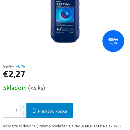
€2,44
–6 %
€2,44
–6 %
€2,27
Jednotková
Skladom
(>5 ks)
cena:
Pridať do košíka
Doprajte si dokonalý relax a osvieženie s NIVEA MEN Total Relax 3v1 -