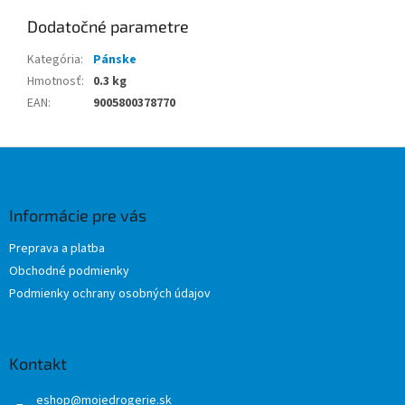
Dodatočné parametre
Kategória
:
Pánske
Hmotnosť
:
0.3 kg
EAN
:
9005800378770
Z
á
p
ä
Informácie pre vás
t
Preprava a platba
i
Obchodné podmienky
e
Podmienky ochrany osobných údajov
Kontakt
eshop
@
mojedrogerie.sk