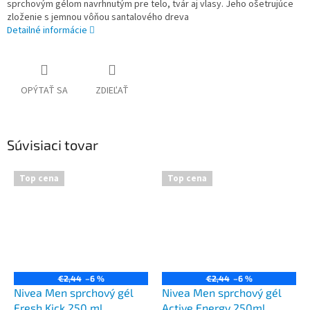
sprchovým gélom navrhnutým pre telo, tvár aj vlasy. Jeho ošetrujúce
zloženie s jemnou vôňou santalového dreva
Detailné informácie
OPÝTAŤ SA
ZDIEĽAŤ
Súvisiaci tovar
Top cena
Top cena
€2,44
–6 %
€2,44
–6 %
Nivea Men sprchový gél
Nivea Men sprchový gél
Fresh Kick 250 ml
Active Energy 250ml