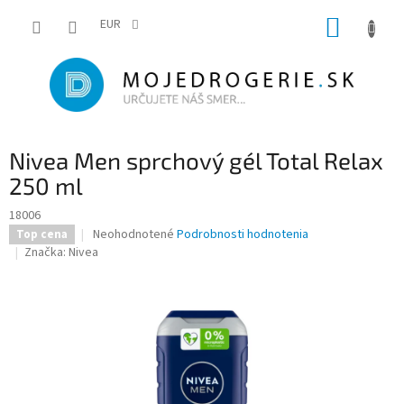
Prejsť
NÁKUP
na
EUR
obsah
KOŠÍK
Nivea Men sprchový gél Total Relax
250 ml
18006
Priemerné
Neohodnotené
Podrobnosti hodnotenia
Top cena
hodnotenie
Značka:
Nivea
produktu
je
0,0
z
5
hviezdičiek.