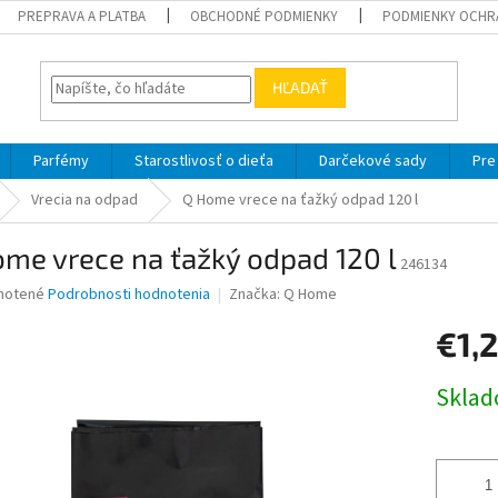
PREPRAVA A PLATBA
OBCHODNÉ PODMIENKY
PODMIENKY OCHR
HĽADAŤ
Parfémy
Starostlivosť o dieťa
Darčekové sady
Pre
Vrecia na odpad
Q Home vrece na ťažký odpad 120 l
me vrece na ťažký odpad 120 l
246134
né
notené
Podrobnosti hodnotenia
Značka:
Q Home
nie
€1,
u
Jednotk
Skla
cena:
iek.