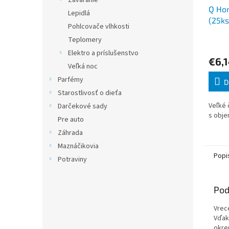
Zaváranie
Q Ho
Lepidlá
(25ks
Pohlcovače vlhkosti
Teplomery
Elektro a príslušenstvo
€6,
Veľká noc
Parfémy
D
Starostlivosť o dieťa
Veľké 
Darčekové sady
s obje
Pre auto
Záhrada
Maznáčikovia
Popi
Potraviny
Pod
Vrec
Vďaka
okrem