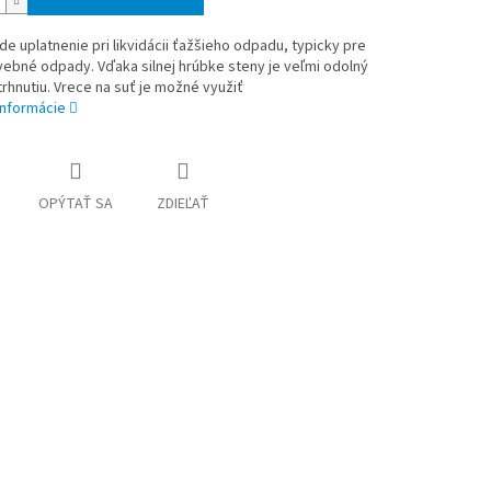
de uplatnenie pri likvidácii ťažšieho odpadu, typicky pre
vebné odpady. Vďaka silnej hrúbke steny je veľmi odolný
trhnutiu. Vrece na suť je možné využiť
informácie
OPÝTAŤ SA
ZDIEĽAŤ