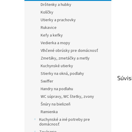
Drôtenky a hubky
Kolíčky
Utierky a prachovky
Rukavice
Kefy a kefky
Vedierka a mopy
Vlhčené obrúsky pre domácnosť
Zmetáky, zmetáčky a metly
Kuchynské utierky
Stierky na okná, podlahy
Súvis
Swiffer
Handry na podlahu
WC súpravy, WC štetky, zvony
Šnúry na bielizeň
Ramienka
Kuchynské a iné potreby pre
domácnosť