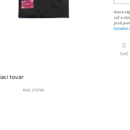
Vrece náj
suť a sta
proti pre
Detailné 
TLAČ
iaci tovar
Kód:
270764