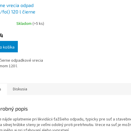
me vrecia odpad
/fol) 120 l čierne
Skladom
(>5 ks)
14
o košíka
čierne odpadkové vrecia
mom 120 l.
s
Diskusia
robný popis
e nájde uplatnenie pri likvidácii ťažšieho odpadu, typicky pre suť a staveb
 silnej hrúbke steny je veľmi odolný proti pretrhnutiu. Vrece na suť je mož
 iného aj pri sťahovaní alebo vyprataní.