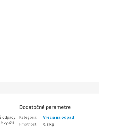
Dodatočné parametre
né odpady.
Kategória
:
Vrecia na odpad
né využiť
Hmotnosť
:
0.2 kg