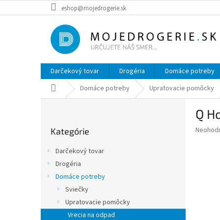
Prejsť
eshop@mojedrogerie.sk
na
obsah
Darčekový tovar
Drogéria
Domáce potreby
Domov
Domáce potreby
Upratovacie pomôcky
B
Q Ho
o
Preskočiť
č
Priemer
Neohod
Kategórie
kategórie
n
hodnote
ý
produkt
Darčekový tovar
p
je
Drogéria
0,0
a
z
Domáce potreby
n
5
e
Sviečky
hviezdič
l
Upratovacie pomôcky
Vrecia na odpad