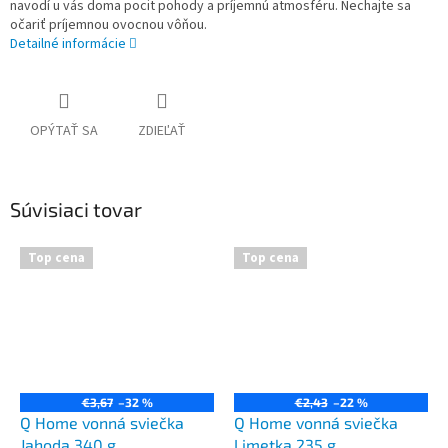
navodí u vás doma pocit pohody a príjemnú atmosféru. Nechajte sa
očariť príjemnou ovocnou vôňou.
Detailné informácie
OPÝTAŤ SA
ZDIEĽAŤ
Súvisiaci tovar
Top cena
Top cena
€3,67
–32 %
€2,43
–22 %
Q Home vonná sviečka
Q Home vonná sviečka
Jahoda 340 g
Limetka 235 g