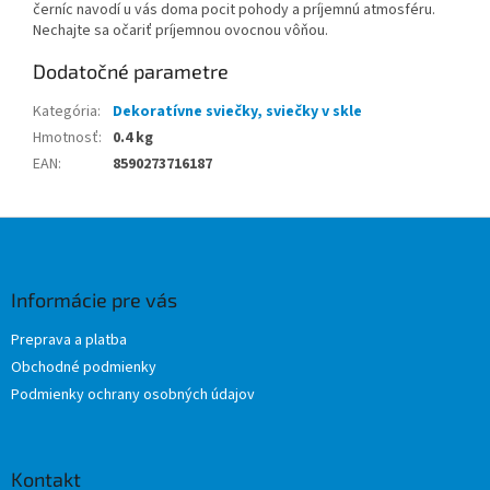
černíc navodí u vás doma pocit pohody a príjemnú atmosféru.
Nechajte sa očariť príjemnou ovocnou vôňou.
Dodatočné parametre
Kategória
:
Dekoratívne sviečky, sviečky v skle
Hmotnosť
:
0.4 kg
EAN
:
8590273716187
Z
á
p
ä
Informácie pre vás
t
Preprava a platba
i
Obchodné podmienky
e
Podmienky ochrany osobných údajov
Kontakt