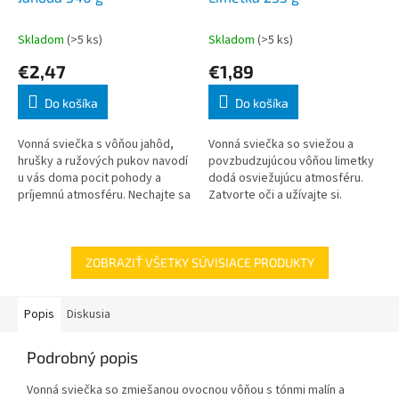
Skladom
(>5 ks)
Skladom
(>5 ks)
€2,47
€1,89
Do košíka
Do košíka
Vonná sviečka s vôňou jahôd,
Vonná sviečka so sviežou a
hrušky a ružových pukov navodí
povzbudzujúcou vôňou limetky
u vás doma pocit pohody a
dodá osviežujúcu atmosféru.
príjemnú atmosféru. Nechajte sa
Zatvorte oči a užívajte si.
očariť príjemnou ovocnou
vôňou.
ZOBRAZIŤ VŠETKY SÚVISIACE PRODUKTY
Popis
Diskusia
Podrobný popis
Vonná sviečka so zmiešanou ovocnou vôňou s tónmi malín a