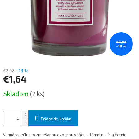
€2,02
–18 %
€2,02
–18 %
€1,64
Jednotková
Skladom
(2 ks)
cena:
Pridať do košíka
Vonná sviečka so zmiešanou ovocnou vôňou s tónmi malín a černíc