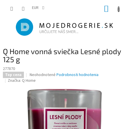
Prejsť
NÁKUP
na
EUR
obsah
KOŠÍK
Q Home vonná sviečka Lesné plody
125 g
277870
Priemerné
Neohodnotené
Podrobnosti hodnotenia
Top cena
hodnotenie
Značka:
Q Home
produktu
je
0,0
z
5
hviezdičiek.