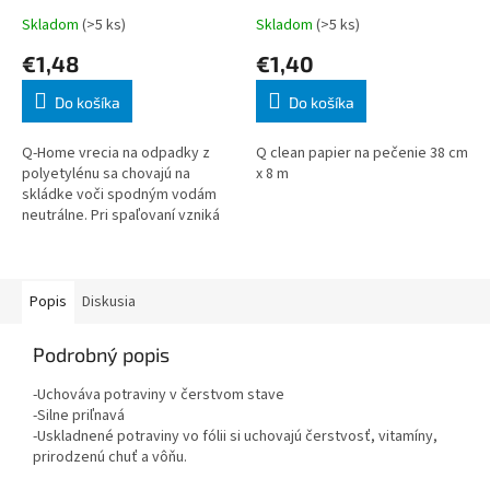
Skladom
(>5 ks)
Skladom
(>5 ks)
€1,48
€1,40
Do košíka
Do košíka
Q-Home vrecia na odpadky z
Q clean papier na pečenie 38 cm
polyetylénu sa chovajú na
x 8 m
skládke voči spodným vodám
neutrálne. Pri spaľovaní vzniká
voda H2O a oxid uhličitý CO2,
teda prírodné látky, ktoré nás
obklopu
Popis
Diskusia
Podrobný popis
-Uchováva potraviny v čerstvom stave
-Silne priľnavá
-Uskladnené potraviny vo fólii si uchovajú čerstvosť, vitamíny,
prirodzenú chuť a vôňu.