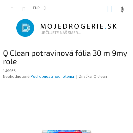
Prejsť
NÁKUP
na
EUR
obsah
KOŠÍK
Q Clean potravinová fólia 30 m 9my
role
149966
Priemerné
Neohodnotené
Podrobnosti hodnotenia
Značka:
Q clean
hodnotenie
produktu
je
0,0
z
5
hviezdičiek.