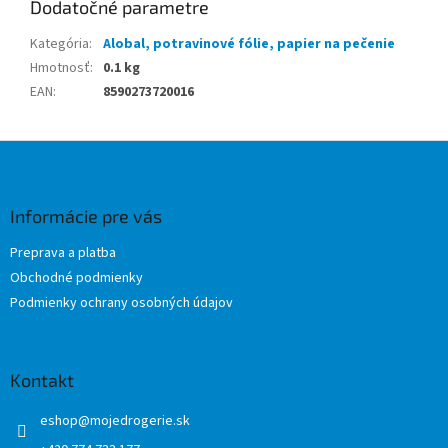
Dodatočné parametre
Kategória
:
Alobal, potravinové fólie, papier na pečenie
Hmotnosť
:
0.1 kg
EAN
:
8590273720016
Z
á
p
ä
Informácie pre vás
t
Preprava a platba
i
Obchodné podmienky
e
Podmienky ochrany osobných údajov
Kontakt
eshop
@
mojedrogerie.sk