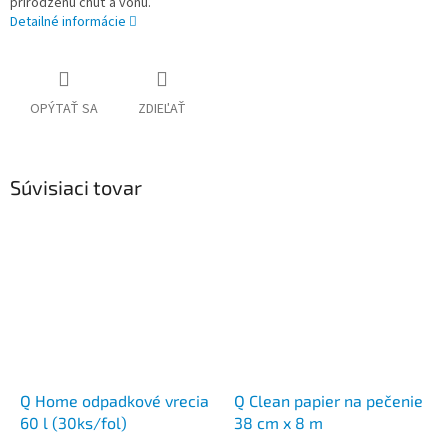
prirodzenú chuť a vôňu.
Detailné informácie
OPÝTAŤ SA
ZDIEĽAŤ
Súvisiaci tovar
Q Home odpadkové vrecia
Q Clean papier na pečenie
60 l (30ks/fol)
38 cm x 8 m