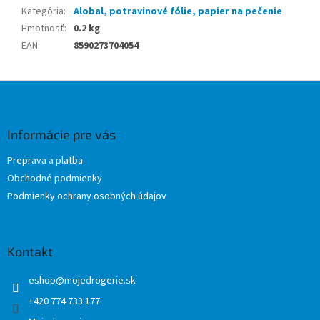
Kategória
:
Alobal, potravinové fólie, papier na pečenie
Hmotnosť
:
0.2 kg
EAN
:
8590273704054
Z
á
p
ä
Informácie pre vás
t
Preprava a platba
i
Obchodné podmienky
e
Podmienky ochrany osobných údajov
Kontakt
eshop
@
mojedrogerie.sk
+420 774 733 177