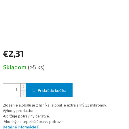
€2,31
Jednotková
Skladom
(>5 ks)
cena:
Pridať do košíka
Zloženie alobalu je z hliníka, alobal je extra silný 11 mikrónov.
Výhody produktu:
-Udržuje potraviny čerstvé.
-Vhodný na tepelnú úpravu potravín.
Detailné informácie