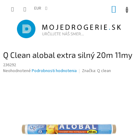
Prejsť
NÁKUP
na
EUR
obsah
KOŠÍK
Q Clean alobal extra silný 20m 11my
236292
Priemerné
Neohodnotené
Podrobnosti hodnotenia
Značka:
Q clean
hodnotenie
produktu
je
0,0
z
5
hviezdičiek.