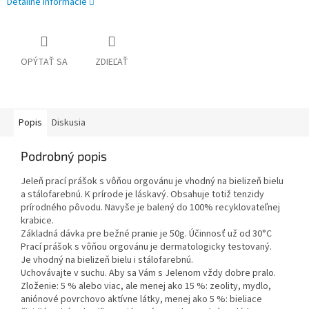
Detailné informácie
OPÝTAŤ SA
ZDIEĽAŤ
Popis
Diskusia
Podrobný popis
Jeleň prací prášok s vôňou orgovánu je vhodný na bielizeň bielu
a stálofarebnú. K prírode je láskavý. Obsahuje totiž tenzidy
prírodného pôvodu. Navyše je balený do 100% recyklovateľnej
krabice.
Základná dávka pre bežné pranie je 50g. Účinnosť už od 30°C
Prací prášok s vôňou orgovánu je dermatologicky testovaný.
Je vhodný na bielizeň bielu i stálofarebnú.
Uchovávajte v suchu. Aby sa Vám s Jelenom vždy dobre pralo.
Zloženie: 5 % alebo viac, ale menej ako 15 %: zeolity, mydlo,
aniónové povrchovo aktívne látky, menej ako 5 %: bieliace