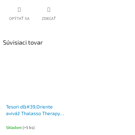
OPÝTAŤ SA
ZDIEĽAŤ
Súvisiaci tovar
Tesori d&#39;Oriente
aviváž Thalasso Therapy
38PD 760 ml
Skladom
(>5 ks)