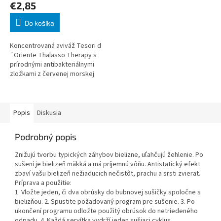
€2,85
Do košíka
Koncentrovaná aviváž Tesori d
´Oriente Thalasso Therapy s
prírodnými antibakteriálnymi
zložkami z červenej morskej
riasy a vodou z Fidži. Jemná
vôňa morskej sviežosti
uzavretá do vz
Popis
Diskusia
Podrobný popis
Znižujú tvorbu typických záhybov bielizne, uľahčujú žehlenie. Po
sušení je bielizeň mäkká a má príjemnú vôňu. Antistatický efekt
zbaví vašu bielizeň nežiaducich nečistôt, prachu a srsti zvierat.
Príprava a použitie:
1. Vložte jeden, či dva obrúsky do bubnovej sušičky spoločne s
bielizňou. 2. Spustite požadovaný program pre sušenie. 3. Po
ukončení programu odložte použitý obrúsok do netriedeného
odpadu. 4. Každá servítka vydrží jeden sušiaci cyklus.