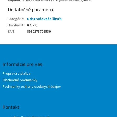
Dodatočné parametre
Kategória
:
Odstraňovače škvŕn
Hmotnosť
:
0.1 kg
EAN
:
8590273709530
Z
á
p
ä
Informácie pre vás
t
Preprava a platba
i
Obchodné podmienky
e
Podmienky ochrany osobných údajov
Kontakt