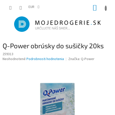
Prejsť
NÁKUP
na
EUR
obsah
KOŠÍK
Q-Power obrúsky do sušičky 20ks
259313
Priemerné
Neohodnotené
Podrobnosti hodnotenia
Značka:
Q-Power
hodnotenie
produktu
je
0,0
z
5
hviezdičiek.