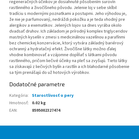
regeneračných účinkov je dosiahnuté pôsobením surovín
rastlinného a živočíšneho pôvodu. Jelenie loj v sebe skĺbil
tradíciu s modernými poznatkami a postupmi. Jeho výhodou je,
že nie je parfumovaný, nedráždi pokožku a je teda vhodný pre
alergikov a exematikov. Jelených lojov sa dnes vyrába okolo
dvadsať druhov. Ich základom je prírodný komplex triglyceridov
mastných kyselín v zmesi s medicinálnou vazelínou a parafínmi
bez chemickej konzervácie, ktorý vytvára základný bariérový
ochranný a hydratačný efekt. Živočíšne látky možno ďalej
vhodne kombinovať a vzájomne dopĺňať s látkami pôvodu
rastlinného, pričom liečivé účinky na pleť sa zvyšujú. Tieto látky
sa získavajú z liečivých bylín a rastlín a ich blahodarné pôsobenie
sa tým prenášajú do už hotových výrobkov.
Dodatočné parametre
Kategória
:
Starostlivosť o pery
Hmotnosť
:
0.02 kg
EAN
:
8595002327474
Z
á