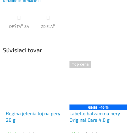
Detailné informácie
OPÝTAŤ SA
ZDIEĽAŤ
Súvisiaci tovar
Top cena
€2,23
–16 %
Regina jelenia loj na pery
Labello balzam na pery
28 g
Original Care 4,8 g