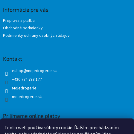
p
ä
Informácie pre vás
t
Preprava a platba
i
Obchodné podmienky
e
Podmienky ochrany osobných údajov
Kontakt
eshop
@
mojedrogerie.sk
+420 774 733 177
Mojedrogerie
mojedrogerie.sk
Prijímame online platby
Tento web používa súbory cookie. Ďalším prechádzaním