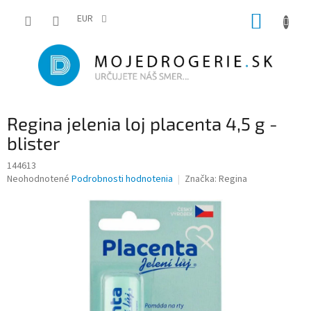
Prejsť
NÁKUP
na
EUR
obsah
KOŠÍK
Regina jelenia loj placenta 4,5 g -
blister
144613
Priemerné
Neohodnotené
Podrobnosti hodnotenia
Značka:
Regina
hodnotenie
produktu
je
0,0
z
5
hviezdičiek.