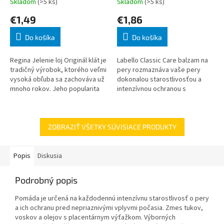
Skladom
(>5 ks)
Skladom
(>5 ks)
€1,49
€1,86
Do košíka
Do košíka
Regina Jelenie loj Originál klát je
Labello Classic Care balzam na
tradičný výrobok, ktorého veľmi
pery rozmaznáva vaše pery
vysoká obľuba sa zachováva už
dokonalou starostlivosťou a
mnoho rokov. Jeho popularita
intenzívnou ochranou s
neklesá najmä tým, že si
dlhotrvajúcim efektom.
zachoval svoje jedinečné, pr
Vyznačuje sa hydratačným
zložením obohateným o ba
ZOBRAZIŤ VŠETKY SÚVISIACE PRODUKTY
Popis
Diskusia
Podrobný popis
Pomáda je určená na každodennú intenzívnu starostlivosť o pery
a ich ochranu pred nepriaznivými vplyvmi počasia. Zmes tukov,
voskov a olejov s placentárnym výťažkom. Výborných