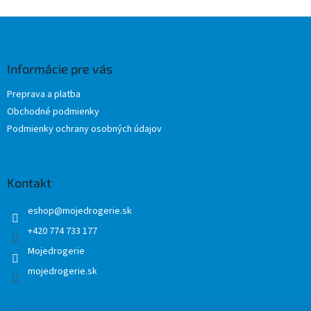
Z
á
p
ä
Informácie pre vás
t
Preprava a platba
i
Obchodné podmienky
e
Podmienky ochrany osobných údajov
Kontakt
eshop
@
mojedrogerie.sk
+420 774 733 177
Mojedrogerie
mojedrogerie.sk