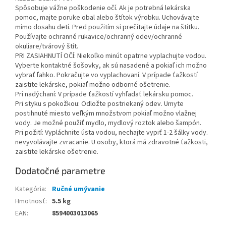
Spôsobuje vážne poškodenie očí. Ak je potrebná lekárska
pomoc, majte poruke obal alebo štítok výrobku. Uchovávajte
mimo dosahu detí. Pred použitím si prečítajte údaje na štítku.
Používajte ochranné rukavice/ochranný odev/ochranné
okuliare/tvárový štít.
PRI ZASIAHNUTÍ OČÍ: Niekoľko minút opatrne vyplachujte vodou.
Vyberte kontaktné šošovky, ak sú nasadené a pokiaľ ich možno
vybrať ľahko. Pokračujte vo vyplachovaní. V prípade ťažkostí
zaistite lekárske, pokiaľ možno odborné ošetrenie.
Pri nadýchaní: V prípade ťažkostí vyhľadať lekársku pomoc.
Pri styku s pokožkou: Odložte postriekaný odev. Umyte
postihnuté miesto veľkým množstvom pokiaľ možno vlažnej
vody. Je možné použiť mydlo, mydlový roztok alebo šampón.
Pri požití: Vypláchnite ústa vodou, nechajte vypiť 1-2 šálky vody.
nevyvolávajte zvracanie. U osoby, ktorá má zdravotné ťažkosti,
zaistite lekárske ošetrenie.
Dodatočné parametre
Kategória
:
Ručné umývanie
Hmotnosť
:
5.5 kg
EAN
:
8594003013065