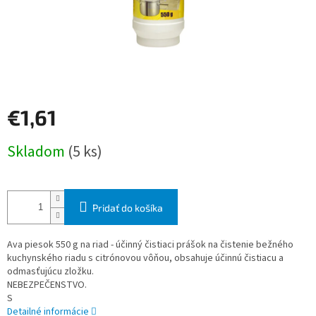
€1,61
Jednotková
Skladom
(5 ks)
cena:
Pridať do košíka
Ava piesok 550 g na riad - účinný čistiaci prášok na čistenie bežného
kuchynského riadu s citrónovou vôňou, obsahuje účinnú čistiacu a
odmasťujúcu zložku.
NEBEZPEČENSTVO.
S
Detailné informácie