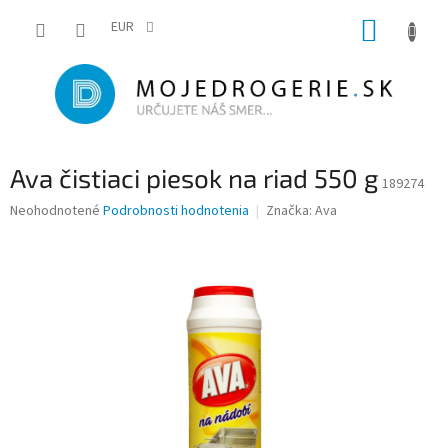
Prejsť
NÁKUP
na
EUR
obsah
KOŠÍK
Ava čistiaci piesok na riad 550 g
189274
Priemerné
Neohodnotené
Podrobnosti hodnotenia
Značka:
Ava
hodnotenie
produktu
je
0,0
z
5
hviezdičiek.