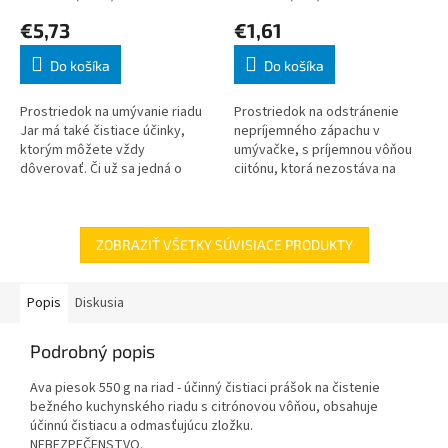
€5,73
€1,61
Do košíka
Do košíka
Prostriedok na umývanie riadu
Prostriedok na odstránenie
Jar má také čistiace účinky,
nepríjemného zápachu v
ktorým môžete vždy
umývačke, s príjemnou vôňou
dôverovať. Či už sa jedná o
ciitónu, ktorá nezostáva na
taniere a poháre alebo hrnce a
riade. 60 umývaní
panvice - účinné zloženie Jar si
ľahko...
ZOBRAZIŤ VŠETKY SÚVISIACE PRODUKTY
Popis
Diskusia
Podrobný popis
Ava piesok 550 g na riad - účinný čistiaci prášok na čistenie
bežného kuchynského riadu s citrónovou vôňou, obsahuje
účinnú čistiacu a odmasťujúcu zložku.
NEBEZPEČENSTVO.