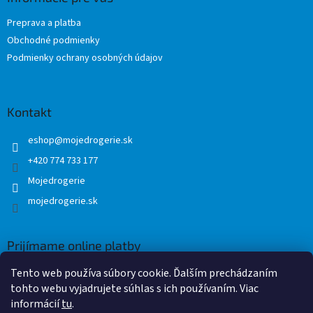
t
Preprava a platba
i
Obchodné podmienky
e
Podmienky ochrany osobných údajov
Kontakt
eshop
@
mojedrogerie.sk
+420 774 733 177
Mojedrogerie
mojedrogerie.sk
Prijímame online platby
Tento web používa súbory cookie. Ďalším prechádzaním
tohto webu vyjadrujete súhlas s ich používaním. Viac
informácií
tu
.