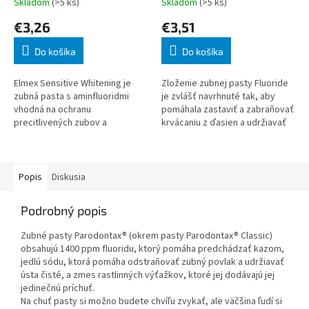
Skladom
(>5 ks)
Skladom
(>5 ks)
€3,26
€3,51
Do košíka
Do košíka
Elmex Sensitive Whitening je
Zloženie zubnej pasty Fluoride
zubná pasta s aminfluoridmi
je zvlášť navrhnuté tak, aby
vhodná na ochranu
pomáhala zastaviť a zabraňovať
precitlivených zubov a
krvácaniu z ďasien a udržiavať
obnažených krčkov.
zdravé ďasná, silné zuby a
Aminfluoridy podporujú
svieži dych.
remineralizáciu zuboviny a
chránia pred
Popis
Diskusia
Podrobný popis
Zubné pasty Parodontax® (okrem pasty Parodontax® Classic)
obsahujú 1400 ppm fluoridu, ktorý pomáha predchádzať kazom,
jedlú sódu, ktorá pomáha odstraňovať zubný povlak a udržiavať
ústa čisté, a zmes rastlinných výťažkov, ktoré jej dodávajú jej
jedinečnú príchuť.
Na chuť pasty si možno budete chvíľu zvykať, ale väčšina ľudí si