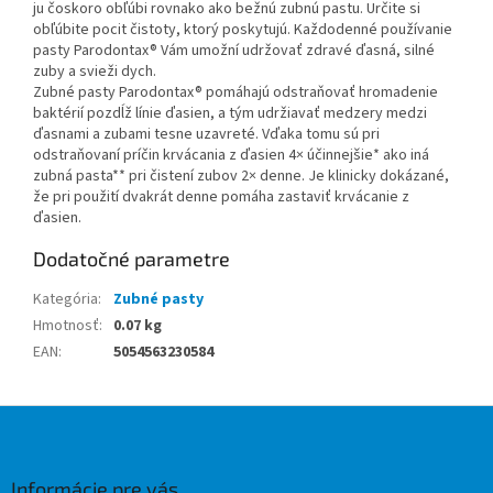
ju čoskoro obľúbi rovnako ako bežnú zubnú pastu. Určite si
obľúbite pocit čistoty, ktorý poskytujú. Každodenné používanie
pasty Parodontax® Vám umožní udržovať zdravé ďasná, silné
zuby a svieži dych.
Zubné pasty Parodontax® pomáhajú odstraňovať hromadenie
baktérií pozdĺž línie ďasien, a tým udržiavať medzery medzi
ďasnami a zubami tesne uzavreté. Vďaka tomu sú pri
odstraňovaní príčin krvácania z ďasien 4× účinnejšie* ako iná
zubná pasta** pri čistení zubov 2× denne. Je klinicky dokázané,
že pri použití dvakrát denne pomáha zastaviť krvácanie z
ďasien.
Dodatočné parametre
Kategória
:
Zubné pasty
Hmotnosť
:
0.07 kg
EAN
:
5054563230584
Z
á
p
ä
Informácie pre vás