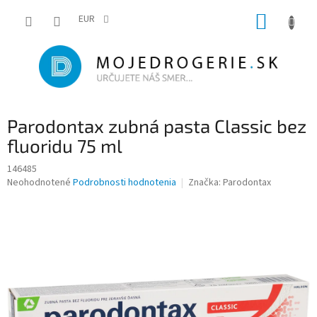
Prejsť
NÁKUP
na
EUR
obsah
KOŠÍK
Parodontax zubná pasta Classic bez
fluoridu 75 ml
146485
Priemerné
Neohodnotené
Podrobnosti hodnotenia
Značka:
Parodontax
hodnotenie
produktu
je
0,0
z
5
hviezdičiek.