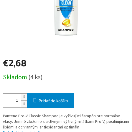
€2,68
Jednotková
Skladom
(4 ks)
cena:
Pridať do košíka
Pantene Pro-V Classic Shampoo je vyživujúci šampón pre normálne
vlasy. Jemné zloženie s aktívnymi výživnými látkami Pro-V, posilňujúcimi
lipidmi a ochrannými antioxidantmi optimáln