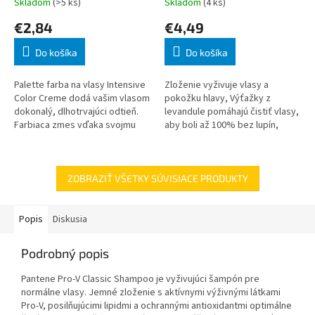
Skladom
(>5 ks)
Skladom
(4 ks)
€2,84
€4,49
Do košíka
Do košíka
Palette farba na vlasy Intensive
Zloženie vyživuje vlasy a
Color Creme dodá vašim vlasom
pokožku hlavy, Výťažky z
dokonalý, dlhotrvajúci odtieň.
levandule pomáhajú čistiť vlasy,
Farbiaca zmes vďaka svojmu
aby boli až 100% bez lupín,
zloženiu pôsobí až do hĺbky
Jemné zloženie s vyváženým
vlasového vlákna, uzamyká v
pH je vhodné na každodenné
ňom
použitie, Pre
ZOBRAZIŤ VŠETKY SÚVISIACE PRODUKTY
Popis
Diskusia
Podrobný popis
Pantene Pro-V Classic Shampoo je vyživujúci šampón pre
normálne vlasy. Jemné zloženie s aktívnymi výživnými látkami
Pro-V, posilňujúcimi lipidmi a ochrannými antioxidantmi optimálne