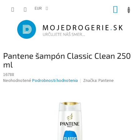
Prejsť
NÁKUP
na
EUR
obsah
KOŠÍK
Pantene šampón Classic Clean 250
ml
16788
Priemerné
Neohodnotené
Podrobnosti hodnotenia
Značka:
Pantene
hodnotenie
produktu
je
0,0
z
5
hviezdičiek.