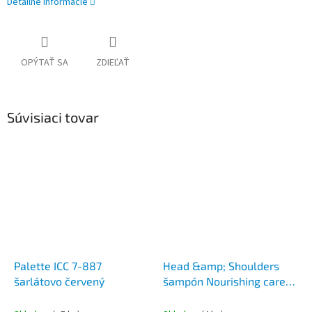
Detailné informácie
OPÝTAŤ SA
ZDIEĽAŤ
Súvisiaci tovar
Palette ICC 7-887
Head &amp; Shoulders
šarlátovo červený
šampón Nourishing care
400 ml