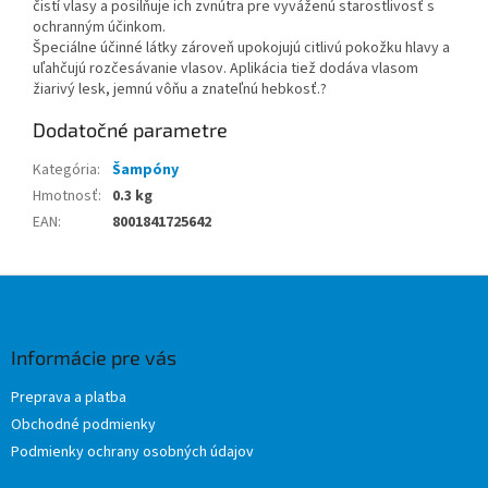
čistí vlasy a posilňuje ich zvnútra pre vyváženú starostlivosť s
ochranným účinkom.
Špeciálne účinné látky zároveň upokojujú citlivú pokožku hlavy a
uľahčujú rozčesávanie vlasov. Aplikácia tiež dodáva vlasom
žiarivý lesk, jemnú vôňu a znateľnú hebkosť.?
Dodatočné parametre
Kategória
:
Šampóny
Hmotnosť
:
0.3 kg
EAN
:
8001841725642
Z
á
p
ä
Informácie pre vás
t
Preprava a platba
i
Obchodné podmienky
e
Podmienky ochrany osobných údajov