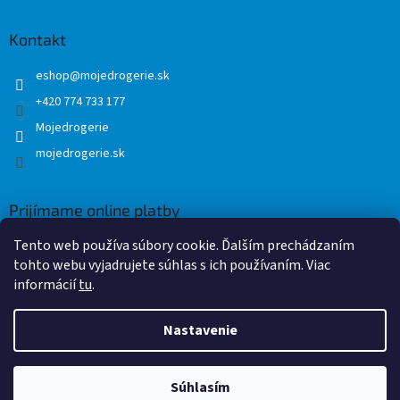
Kontakt
eshop
@
mojedrogerie.sk
+420 774 733 177
Mojedrogerie
mojedrogerie.sk
Prijímame online platby
Tento web používa súbory cookie. Ďalším prechádzaním
tohto webu vyjadrujete súhlas s ich používaním. Viac
informácií
tu
.
Nastavenie
Vytvoril Shoptet
Súhlasím
Copyright 2026
Mojedrogerie.sk
. Všetky práva vyhradené.