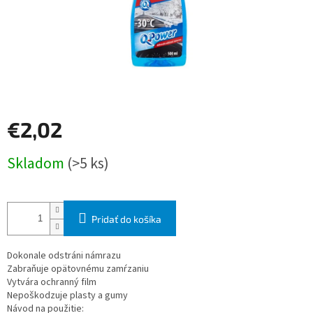
€2,02
Jednotková
Skladom
(>5 ks)
cena:
Pridať do košíka
Dokonale odstráni námrazu
Zabraňuje opätovnému zamŕzaniu
Vytvára ochranný film
Nepoškodzuje plasty a gumy
Návod na použitie: