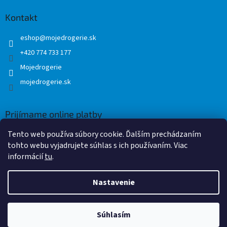
Kontakt
eshop
@
mojedrogerie.sk
+420 774 733 177
Mojedrogerie
mojedrogerie.sk
Prijímame online platby
Tento web používa súbory cookie. Ďalším prechádzaním
tohto webu vyjadrujete súhlas s ich používaním. Viac
informácií
tu
.
Nastavenie
Vytvoril Shoptet
Súhlasím
Copyright 2026
Mojedrogerie.sk
. Všetky práva vyhradené.