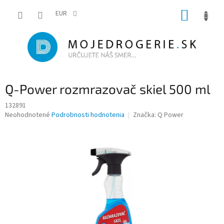
Prejsť
NÁKUP
na
EUR
obsah
KOŠÍK
Q-Power rozmrazovač skiel 500 ml
132891
Priemerné
Neohodnotené
Podrobnosti hodnotenia
Značka:
Q Power
hodnotenie
produktu
je
0,0
z
5
hviezdičiek.