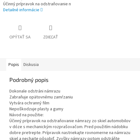
Účinný prípravok na odstraňovanie n
Detailné informácie
OPÝTAŤ SA
ZDIEĽAŤ
Popis
Diskusia
Podrobný popis
Dokonale odstráni námrazu
Zabraňuje opätovnému zamŕzaniu
Vytvára ochranný film
Nepoškodzuje plasty a gumy
Návod na použitie:
Účinný prípravok na odstraňovanie námrazy zo skiel automobilov
v dóze s mechanickým rozprašovačom. Pred použitím nádobku
dobre pretrepte. Prípravok nastriekajte rovnomerne na námrazu
skiel a nechajte pôsobiť. Zvyšky námrazy potom odstráňte