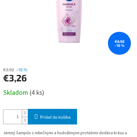
€3,92
–16 %
€3,92
–16 %
€3,26
Jednotková
Skladom
(4 ks)
cena:
Pridať do košíka
Jemný šampón s mliečnymi a hodvábnymi proteínmi dodáva krásu a