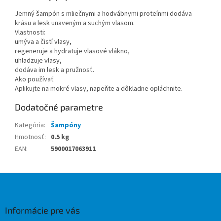
Jemný šampón s mliečnymi a hodvábnymi proteínmi dodáva
krásu a lesk unaveným a suchým vlasom.
Vlastnosti:
umýva a čistí vlasy,
regeneruje a hydratuje vlasové vlákno,
uhladzuje vlasy,
dodáva im lesk a pružnosť.
Ako používať
Aplikujte na mokré vlasy, napeňte a dôkladne opláchnite.
Dodatočné parametre
Kategória
:
Šampóny
Hmotnosť
:
0.5 kg
EAN
:
5900017063911
Z
á
p
ä
Informácie pre vás
t