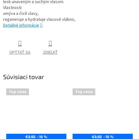
lesk unaveným a suchým vlasom.
Vlastnosti:
umýva a čistí vlasy,
regeneruje a hydratuje vlasové vlákno,
Detailné informácie
OPÝTAŤ SA
ZDIEĽAŤ
Súvisiaci tovar
Top cena
Top cena
€3,92
–16 %
€3,92
–16 %