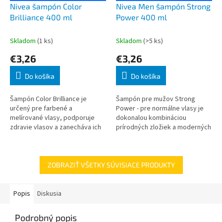
Nivea šampón Color
Nivea Men šampón Strong
Brilliance 400 ml
Power 400 ml
Skladom
(1 ks)
Skladom
(>5 ks)
€3,26
€3,26
Do košíka
Do košíka
Šampón Color Brilliance je
Šampón pre mužov Strong
určený pre farbené a
Power - pre normálne vlasy je
melírované vlasy, podporuje
dokonalou kombináciou
zdravie vlasov a zanecháva ich
prírodných zložiek a moderných
hebké a pružné po každom
vlasových technológií. Aktívne
umytí. Aktívne látky: inovované
látky: morské minerály vlasy
zloženie
posilnia, dod
ZOBRAZIŤ VŠETKY SÚVISIACE PRODUKTY
Popis
Diskusia
Podrobný popis