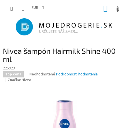
Prejsť
NÁKUP
na
EUR
obsah
KOŠÍK
Nivea šampón Hairmilk Shine 400
ml
225923
Priemerné
Neohodnotené
Podrobnosti hodnotenia
Top cena
hodnotenie
Značka:
Nivea
produktu
je
0,0
z
5
hviezdičiek.