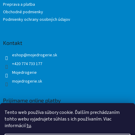
Preprava a platba
i
Obchodné podmienky
e
Podmienky ochrany osobných údajov
Kontakt
eshop
@
mojedrogerie.sk
+420 774 733 177
Mojedrogerie
mojedrogerie.sk
Prijímame online platby
Tento web používa súbory cookie. Ďalším prechádzaním
tohto webu vyjadrujete súhlas s ich používaním. Viac
informácií
tu
.