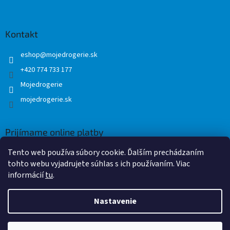
Kontakt
eshop
@
mojedrogerie.sk
+420 774 733 177
Mojedrogerie
mojedrogerie.sk
Prijímame online platby
Tento web používa súbory cookie. Ďalším prechádzaním
tohto webu vyjadrujete súhlas s ich používaním. Viac
informácií
tu
.
Nastavenie
Vytvoril Shoptet