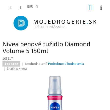
Prejsť
NÁKUP
na
EUR
obsah
KOŠÍK
Nivea penové tužidlo Diamond
Volume 5 150ml
103817
Priemerné
Neohodnotené
Podrobnosti hodnotenia
Top cena
hodnotenie
Značka:
Nivea
produktu
je
0,0
z
5
hviezdičiek.