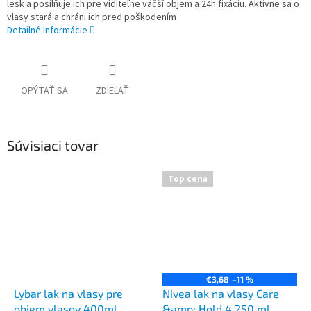
lesk a posilňuje ich pre viditeľne väčší objem a 24h fixáciu. Aktívne sa o
vlasy stará a chráni ich pred poškodením
Detailné informácie
OPÝTAŤ SA
ZDIEĽAŤ
Súvisiaci tovar
Top cena
€3,68
–11 %
Lybar lak na vlasy pre
Nivea lak na vlasy Care
objem vlasov 400ml
&amp; Hold 4 250 ml