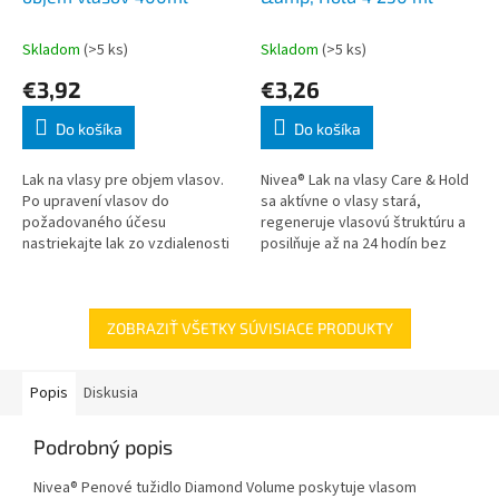
Skladom
(>5 ks)
Skladom
(>5 ks)
€3,92
€3,26
Do košíka
Do košíka
Lak na vlasy pre objem vlasov.
Nivea® Lak na vlasy Care & Hold
Po upravení vlasov do
sa aktívne o vlasy stará,
požadovaného účesu
regeneruje vlasovú štruktúru a
nastriekajte lak zo vzdialenosti
posilňuje až na 24 hodín bez
20-30cm. Jemný rozprašovač
lepivého pocitu. Ľahko sa
zaručuje dokonalú aplikáciu laku
vyčesáva. Príprava a použiti
a rovnomerné na
ZOBRAZIŤ VŠETKY SÚVISIACE PRODUKTY
Popis
Diskusia
Podrobný popis
Nivea® Penové tužidlo Diamond Volume poskytuje vlasom