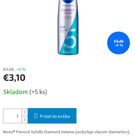
€3,26
–4 %
€3,26
–4 %
€3,10
Jednotková
Skladom
(>5 ks)
cena:
Pridať do košíka
Nivea® Penové tužidlo Diamond Volume poskytuje vlasom diamantový