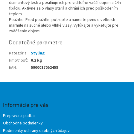
diamantový lesk a posilňuje ich pre viditeľne väčší objem a 24h
fixáciu. Aktívne sa o vlasy stará a chráni ich pred poškodením
teplom.
Použitie: Pred použitím potrepte a naneste penu o veľkosti
marhule na suché alebo vlhké vlasy. Vyfúkajte a vykefujte pre
zväčšenie objemu.
Dodatočné parametre
Kategória
:
Styling
Hmotnosť
:
0.2 kg
EAN
:
5900017052458
Z
á
p
ä
Informácie pre vás
t
Preprava a platba
i
Obchodné podmienky
e
Podmienky ochrany osobných údajov