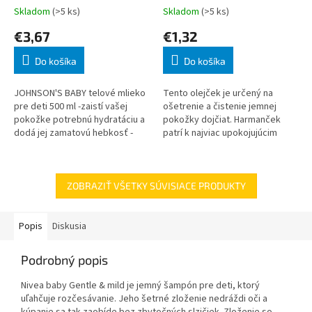
Skladom
(>5 ks)
Skladom
(>5 ks)
€3,67
€1,32
Do košíka
Do košíka
JOHNSON'S BABY telové mlieko
Tento olejček je určený na
pre deti 500 ml -zaistí vašej
ošetrenie a čistenie jemnej
pokožke potrebnú hydratáciu a
pokožky dojčiat. Harmanček
dodá jej zamatovú hebkosť -
patrí k najviac upokojujúcim
dobre sa nanáša, ľahko sa
rastlinám na svete. Navyše má
vstrebáva -hĺbkovo hyd
protizápalové a protikŕčové
účinky, kto
ZOBRAZIŤ VŠETKY SÚVISIACE PRODUKTY
Popis
Diskusia
Podrobný popis
Nivea baby Gentle & mild je jemný šampón pre deti, ktorý
uľahčuje rozčesávanie. Jeho šetrné zloženie nedráždi oči a
kúpanie sa tak zaobíde bez zbytočných slzičiek. Zloženie so