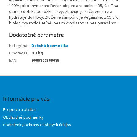
100% prírodným mandľovým olejom a vitamínmi B5, C a E sa
stará o detskú pokožku hlavy, zbavuje ju začervenanie a
hydratuje do hĺbky. Zloženie šampónu je Vegánske, z 99,8%
biologicky rozložiteľné, bez mikroplastov a bez parabénov.
Dodatočné parametre
Kategória
:
Detská kozmetika
Hmotnosť
:
0.3 kg
EAN
:
9005800369075
Z
á
p
ä
Informácie pre vás
t
Preprava a platba
i
Obchodné podmienky
e
Podmienky ochrany osobných údajov