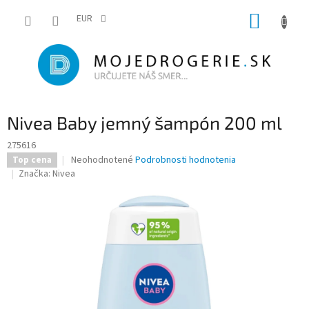
Prejsť
NÁKUP
na
EUR
obsah
KOŠÍK
Nivea Baby jemný šampón 200 ml
275616
Priemerné
Neohodnotené
Podrobnosti hodnotenia
Top cena
hodnotenie
Značka:
Nivea
produktu
je
0,0
z
5
hviezdičiek.