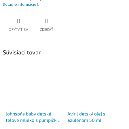
Detailné informácie
OPÝTAŤ SA
ZDIEĽAŤ
Súvisiaci tovar
Johnson´s baby detské
Aviril detský olej s
telové mlieko s pumpičkou
azulénom 50 ml
500 ml