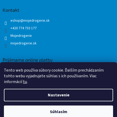
Kontakt
eshop
@
mojedrogerie.sk
+420 774 733 177
Mojedrogerie
mojedrogerie.sk
Prijímame online platby
Tento web používa súbory cookie. Ďalším prechádzaním
tohto webu vyjadrujete súhlas s ich používaním. Viac
informácií
tu
.
Nastavenie
Vytvoril Shoptet
Súhlasím
Copyright 2026
Mojedrogerie.sk
. Všetky práva vyhradené.