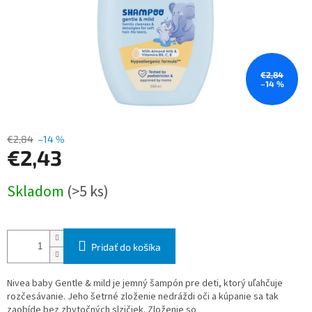
€2,84
–14 %
€2,84
–14 %
€2,43
Jednotková
Skladom
(>5 ks)
cena:
Pridať do košíka
Nivea baby Gentle & mild je jemný šampón pre deti, ktorý uľahčuje
rozčesávanie. Jeho šetrné zloženie nedráždi oči a kúpanie sa tak
zaobíde bez zbytočných slzičiek. Zloženie so