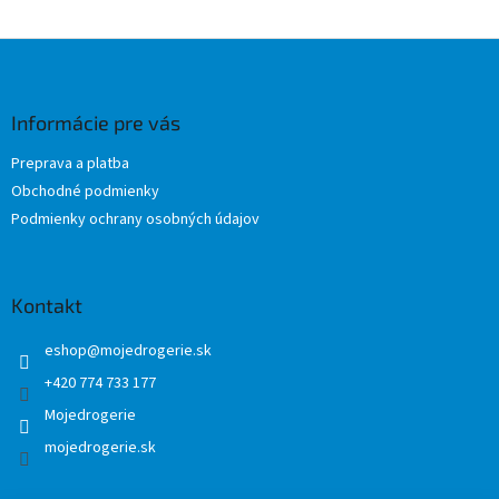
Z
á
p
ä
Informácie pre vás
t
Preprava a platba
i
Obchodné podmienky
e
Podmienky ochrany osobných údajov
Kontakt
eshop
@
mojedrogerie.sk
+420 774 733 177
Mojedrogerie
mojedrogerie.sk