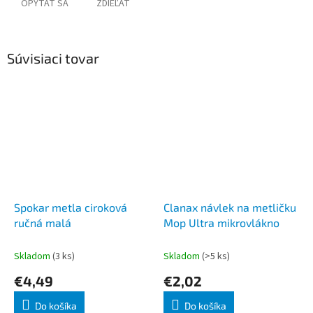
OPÝTAŤ SA
ZDIEĽAŤ
Súvisiaci tovar
Spokar metla ciroková
Clanax návlek na metličku
ručná malá
Mop Ultra mikrovlákno
Skladom
(3 ks)
Skladom
(>5 ks)
€4,49
€2,02
Do košíka
Do košíka