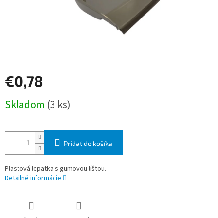
€0,78
Jednotková
Skladom
(3 ks)
cena:
Pridať do košíka
Plastová lopatka s gumovou lištou.
Detailné informácie