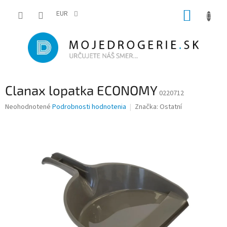
Prejsť
NÁKUP
na
EUR
obsah
KOŠÍK
Clanax lopatka ECONOMY
0220712
Priemerné
Neohodnotené
Podrobnosti hodnotenia
Značka:
Ostatní
hodnotenie
produktu
je
0,0
z
5
hviezdičiek.