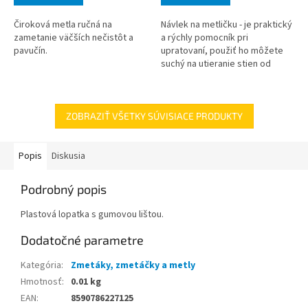
Čiroková metla ručná na
Návlek na metličku - je praktický
zametanie väčších nečistôt a
a rýchly pomocník pri
pavučín.
upratovaní, použiť ho môžete
suchý na utieranie stien od
prachu a pavučín. Mokrý na
klasické stieranie podlahy,
materiál: mi
ZOBRAZIŤ VŠETKY SÚVISIACE PRODUKTY
Popis
Diskusia
Podrobný popis
Plastová lopatka s gumovou lištou.
Dodatočné parametre
Kategória
:
Zmetáky, zmetáčky a metly
Hmotnosť
:
0.01 kg
EAN
:
8590786227125