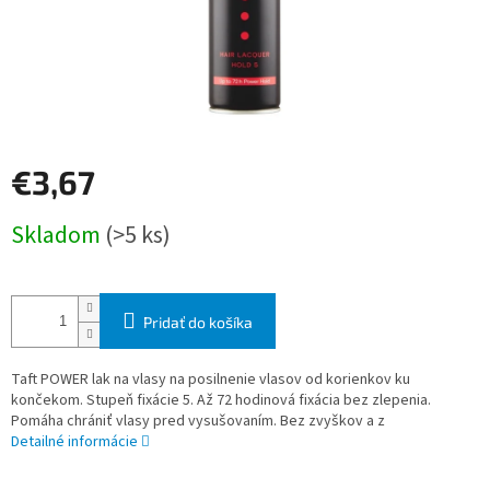
€3,67
Jednotková
Skladom
(>5 ks)
cena:
Pridať do košíka
Taft POWER lak na vlasy na posilnenie vlasov od korienkov ku
končekom. Stupeň fixácie 5. Až 72 hodinová fixácia bez zlepenia.
Pomáha chrániť vlasy pred vysušovaním. Bez zvyškov a z
Detailné informácie