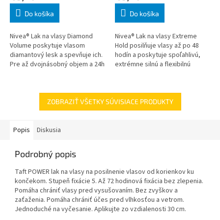
Do košíka
Do košíka
Nivea® Lak na vlasy Diamond
Nivea® Lak na vlasy Extreme
Volume poskytuje vlasom
Hold posilňuje vlasy až po 48
diamantový lesk a spevňuje ich.
hodín a poskytuje spoľahlivú,
Pre až dvojnásobný objem a 24h
extrémne silnú a flexibilnú
fixáciu bez lepivého pocitu.
fixáciu bez lepivého pocitu.
Ľahko sa vyčesáva. Príprava a
Ľahko sa vyčesáva. Príprava a p
po
ZOBRAZIŤ VŠETKY SÚVISIACE PRODUKTY
Popis
Diskusia
Podrobný popis
Taft POWER lak na vlasy na posilnenie vlasov od korienkov ku
končekom. Stupeň fixácie 5. Až 72 hodinová fixácia bez zlepenia.
Pomáha chrániť vlasy pred vysušovaním. Bez zvyškov a
zaťaženia. Pomáha chrániť účes pred vlhkosťou a vetrom.
Jednoduché na vyčesanie. Aplikujte zo vzdialenosti 30 cm.