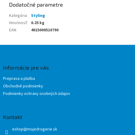
Dodatočné parametre
Kategória
:
Styling
Hmotnosť
:
0.25 kg
EAN
:
4015000510790
Z
á
p
ä
Informácie pre vás
t
Preprava a platba
i
Obchodné podmienky
e
Podmienky ochrany osobných údajov
Kontakt
eshop
@
mojedrogerie.sk