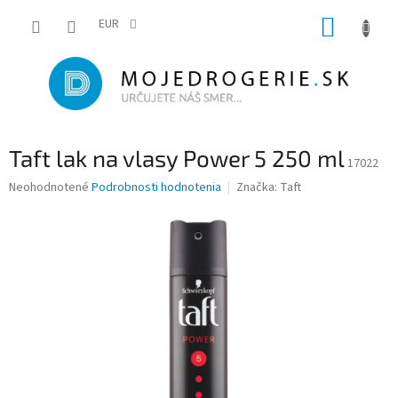
Prejsť
NÁKUP
na
EUR
obsah
KOŠÍK
Taft lak na vlasy Power 5 250 ml
17022
Priemerné
Neohodnotené
Podrobnosti hodnotenia
Značka:
Taft
hodnotenie
produktu
je
0,0
z
5
hviezdičiek.