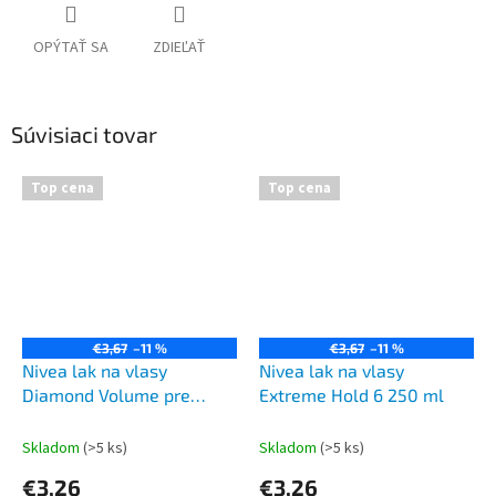
OPÝTAŤ SA
ZDIEĽAŤ
Súvisiaci tovar
Top cena
Top cena
€3,67
–11 %
€3,67
–11 %
Nivea lak na vlasy
Nivea lak na vlasy
Diamond Volume pre
Extreme Hold 6 250 ml
objem a lesk 5 250 ml
Skladom
(>5 ks)
Skladom
(>5 ks)
€3,26
€3,26