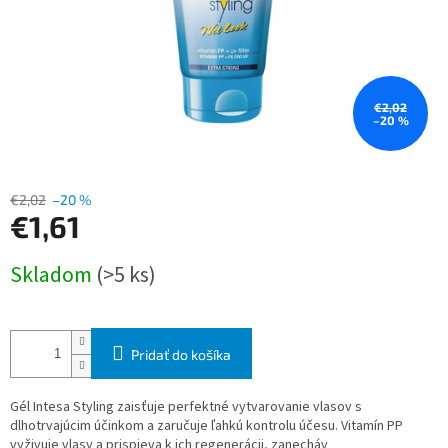
€2,02
–20 %
€2,02
–20 %
€1,61
Jednotková
Skladom
(>5 ks)
cena:
Pridať do košíka
Gél Intesa Styling zaisťuje perfektné vytvarovanie vlasov s
dlhotrvajúcim účinkom a zaručuje ľahkú kontrolu účesu. Vitamín PP
vyživuje vlasy a prispieva k ich regenerácii, zanecháv