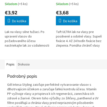
Skladom
(>5 ks)
Skladom
(>5 ks)
€3,92
€3,68
Do košíka
Do košíka
Lak na vlasy silne tužiaci. Po
Taft ULTRA lak na vlasy pre
upravení vlasov do
posilnené a odolné vlasy. Supeň
požadovaného účesu
fixácie 4. Až 24 hodín fixácie bez
nastriekajte lak zo vzdialenosti
zlepenia. Pomáha chrániť vlasy
20-30cm. Jemný rozprašovač
pred vysušovaním. Bez zvyškov
zaručuje dokonalú aplikáciu laku
zaťaženia. Pomáha chráni
a rovnomerné nanes
Popis
Diskusia
Podrobný popis
Gél Intesa Styling zaisťuje perfektné vytvarovanie vlasov s
dlhotrvajúcim účinkom a zaručuje ľahkú kontrolu účesu. Vitamín
PP vyživuje vlasy a prispieva k ich regenerácii, zanecháva ich
zdravé a žiarivé. Okrem toho výťažky zo žihľavy, panthenol a UV
filtre posilňujú a chránia vlasy pred nepriaznivým pôsobením