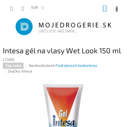
Prejsť
NÁKUP
na
EUR
obsah
KOŠÍK
Intesa gél na vlasy Wet Look 150 ml
173001
Priemerné
Neohodnotené
Podrobnosti hodnotenia
Top cena
hodnotenie
Značka:
Intesa
produktu
je
0,0
z
5
hviezdičiek.