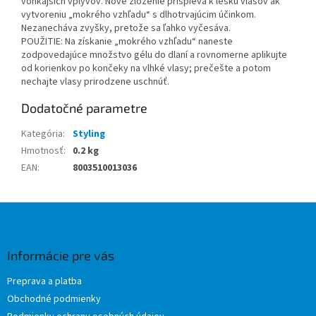
vonkajších vplyvov. Nové zloženie prispieva k lesku vlasov ak
vytvoreniu „mokrého vzhľadu“ s dlhotrvajúcim účinkom.
Nezanecháva zvyšky, pretože sa ľahko vyčesáva.
POUŽITIE: Na získanie „mokrého vzhľadu“ naneste
zodpovedajúce množstvo gélu do dlaní a rovnomerne aplikujte
od korienkov po končeky na vlhké vlasy; prečešte a potom
nechajte vlasy prirodzene uschnúť.
Dodatočné parametre
Kategória
:
Styling
Hmotnosť
:
0.2 kg
EAN
:
8003510013036
Z
á
p
ä
Informácie pre vás
t
Preprava a platba
i
Obchodné podmienky
e