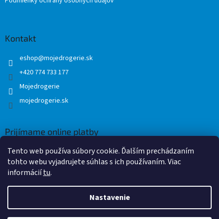
Podmienky ochrany osobných údajov
Kontakt
eshop
@
mojedrogerie.sk
+420 774 733 177
Mojedrogerie
mojedrogerie.sk
Prijímame online platby
Tento web používa súbory cookie. Ďalším prechádzaním
tohto webu vyjadrujete súhlas s ich používaním. Viac
informácií
tu
.
Nastavenie
Vytvoril Shoptet