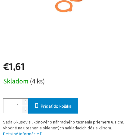
€1,61
Jednotková
Skladom
(4 ks)
cena:
Pridať do košíka
Sada 6 kusov silikónového náhradného tesnenia priemeru 8,1 cm,
vhodné na utesnenie sklenených nakladacích dóz s klipom.
Detailné informácie