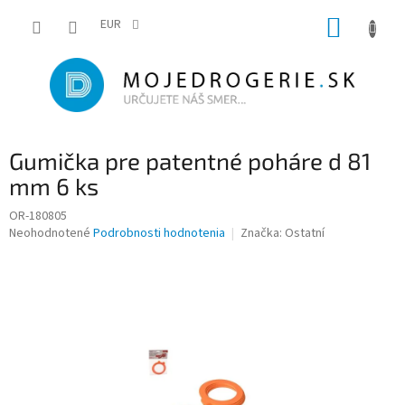
Prejsť
NÁKUP
na
EUR
obsah
KOŠÍK
Gumička pre patentné poháre d 81
mm 6 ks
OR-180805
Priemerné
Neohodnotené
Podrobnosti hodnotenia
Značka:
Ostatní
hodnotenie
produktu
je
0,0
z
5
hviezdičiek.