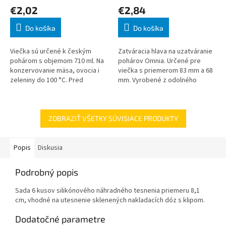
€2,02
€2,84
Do košíka
Do košíka
Viečka sú určené k českým
Zatváracia hlava na uzatváranie
pohárom s objemom 710 ml. Na
pohárov Omnia. Určené pre
konzervovanie mäsa, ovocia i
viečka s priemerom 83 mm a 68
zeleniny do 100 °C. Pred
mm. Vyrobené z odolného
použitím nahrejte viečko v
plastu.
horúcej vode (50-60 °C). Balenie
obs
ZOBRAZIŤ VŠETKY SÚVISIACE PRODUKTY
Popis
Diskusia
Podrobný popis
Sada 6 kusov silikónového náhradného tesnenia priemeru 8,1
cm, vhodné na utesnenie sklenených nakladacích dóz s klipom.
Dodatočné parametre