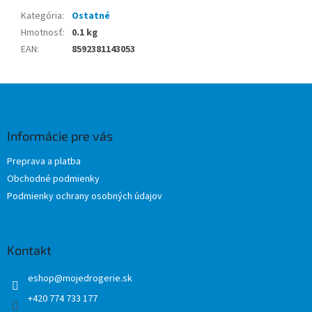
Kategória
:
Ostatné
Hmotnosť
:
0.1 kg
EAN
:
8592381143053
Z
á
p
ä
Informácie pre vás
t
Preprava a platba
i
Obchodné podmienky
e
Podmienky ochrany osobných údajov
Kontakt
eshop
@
mojedrogerie.sk
+420 774 733 177