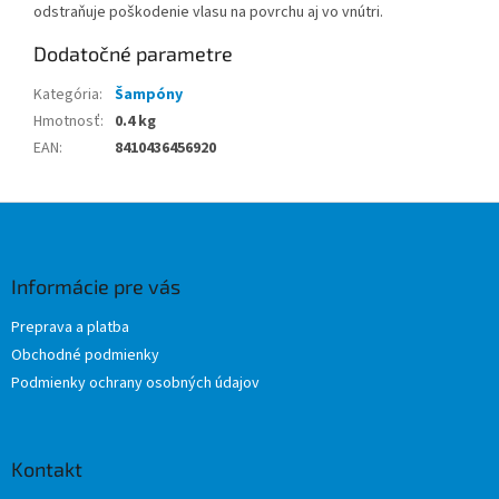
odstraňuje poškodenie vlasu na povrchu aj vo vnútri.
Dodatočné parametre
Kategória
:
Šampóny
Hmotnosť
:
0.4 kg
EAN
:
8410436456920
Z
á
p
ä
Informácie pre vás
t
Preprava a platba
i
Obchodné podmienky
e
Podmienky ochrany osobných údajov
Kontakt