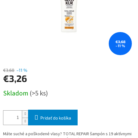
€3,68
–11 %
€3,68
–11 %
€3,26
Jednotková
Skladom
(>5 ks)
cena:
Pridať do košíka
Máte suché a poškodené vlasy? TOTAL REPAIR šampón s 19 aktívnymi