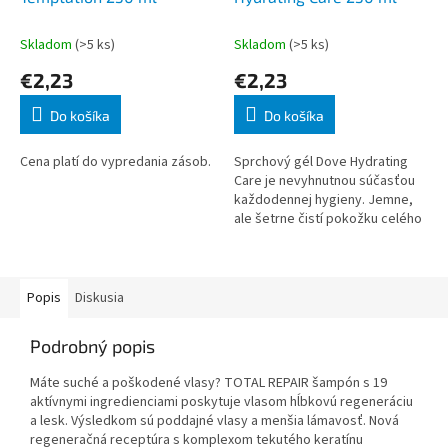
Skladom
(>5 ks)
Skladom
(>5 ks)
€2,23
€2,23
Do košíka
Do košíka
Cena platí do vypredania zásob.
Sprchový gél Dove Hydrating
Care je nevyhnutnou súčasťou
každodennej hygieny. Jemne,
ale šetrne čistí pokožku celého
tela a dodáva jej potrebnú
hydratáciu. Vlastnosti: -umý
Popis
Diskusia
Podrobný popis
Máte suché a poškodené vlasy? TOTAL REPAIR šampón s 19
aktívnymi ingredienciami poskytuje vlasom hĺbkovú regeneráciu
a lesk. Výsledkom sú poddajné vlasy a menšia lámavosť. Nová
regeneračná receptúra s komplexom tekutého keratínu