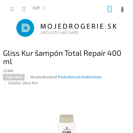
Prejsť
NÁKUP
na
EUR
obsah
KOŠÍK
Gliss Kur šampón Total Repair 400
ml
15440
Priemerné
Neohodnotené
Podrobnosti hodnotenia
Top cena
hodnotenie
Značka:
Gliss Kur
produktu
je
0,0
z
5
hviezdičiek.