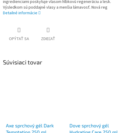
ingredienciami poskytuje vlasom hĺbkovú regeneráciu a lesk.
Výsledkom sú poddajné vlasy a menšia lámavosť. Nová reg
Detailné informácie
OPÝTAŤ SA
ZDIEĽAŤ
Súvisiaci tovar
Axe sprchový gél Dark
Dove sprchový gél
Temptation 250 ml
Hydrating Care 250 ml