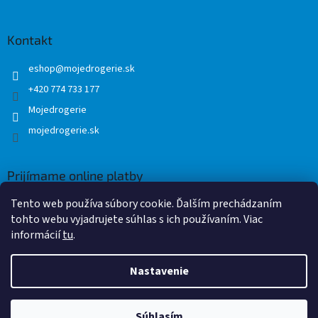
Kontakt
eshop
@
mojedrogerie.sk
+420 774 733 177
Mojedrogerie
mojedrogerie.sk
Prijímame online platby
Tento web používa súbory cookie. Ďalším prechádzaním
tohto webu vyjadrujete súhlas s ich používaním. Viac
informácií
tu
.
Nastavenie
Vytvoril Shoptet
Súhlasím
Copyright 2026
Mojedrogerie.sk
. Všetky práva vyhradené.