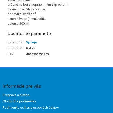
určené na boj s nepríjemným zápachom
osviežovač Glade v spreji
obnovuje sviežosť
zanecháva príjemnú vôňu
balenie 300 ml
Dodatočné parametre
Kategória
:
Spreje
Hmotnosť
:
0.4 kg
EAN
:
4000290951705
Z
á
p
ä
Informácie pre vás
t
Preprava a platba
i
Obchodné podmienky
e
Podmienky ochrany osobných údajov