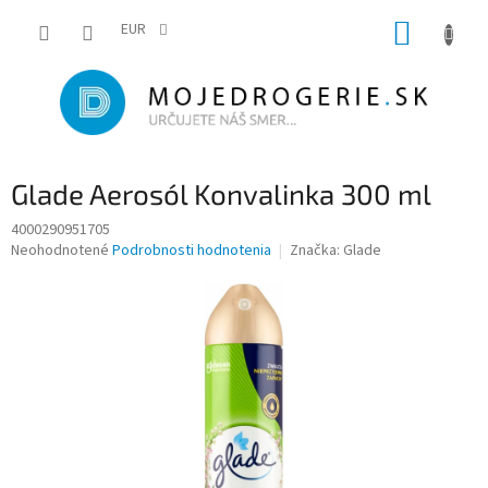
Prejsť
NÁKUP
na
EUR
obsah
KOŠÍK
Glade Aerosól Konvalinka 300 ml
4000290951705
Priemerné
Neohodnotené
Podrobnosti hodnotenia
Značka:
Glade
hodnotenie
produktu
je
0,0
z
5
hviezdičiek.