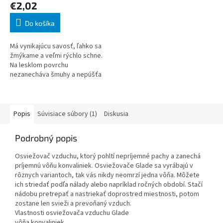
€2,02
Do košíka
Má vynikajúcu savosť, ľahko sa
žmýkame a veľmi rýchlo schne.
Na lesklom povrchu
nezanecháva šmuhy a nepúšťa
chlpy. Handrička vykazuje
vysokú životnosť a ľahko sa
udržuje - môžete j
Popis
Súvisiace súbory (1)
Diskusia
Podrobný popis
Osviežovač vzduchu, ktorý pohltí nepríjemné pachy a zanechá
príjemnú vôňu konvaliniek. Osviežovače Glade sa vyrábajú v
rôznych variantoch, tak vás nikdy neomrzí jedna vôňa. Môžete
ich striedať podľa nálady alebo napríklad ročných období. Stačí
nádobu pretrepať a nastriekať doprostred miestnosti, potom
zostane len svieži a prevoňaný vzduch.
Vlastnosti osviežovača vzduchu Glade
vôňa konvaliniek