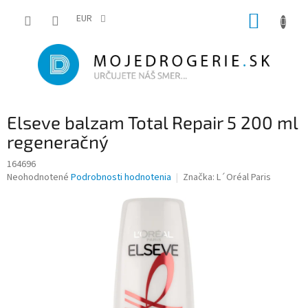
Prejsť
NÁKUP
na
EUR
obsah
KOŠÍK
Elseve balzam Total Repair 5 200 ml
regeneračný
164696
Priemerné
Neohodnotené
Podrobnosti hodnotenia
Značka:
L´Oréal Paris
hodnotenie
produktu
je
0,0
z
5
hviezdičiek.