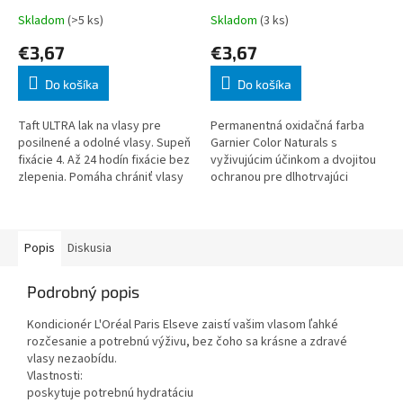
Skladom
(>5 ks)
Skladom
(3 ks)
€3,67
€3,67
Do košíka
Do košíka
Taft ULTRA lak na vlasy pre
Permanentná oxidačná farba
posilnené a odolné vlasy. Supeň
Garnier Color Naturals s
fixácie 4. Až 24 hodín fixácie bez
vyživujúcim účinkom a dvojitou
zlepenia. Pomáha chrániť vlasy
ochranou pre dlhotrvajúci
pred vysušovaním. Bez zvyškov
farebný efekt. Zloženie
zaťaženia. Pomáha chráni
obohatené o olejové výťažky z
olív, avokáda a k
Popis
Diskusia
Podrobný popis
Kondicionér L'Oréal Paris Elseve zaistí vašim vlasom ľahké
rozčesanie a potrebnú výživu, bez čoho sa krásne a zdravé
vlasy nezaobídu.
Vlastnosti:
poskytuje potrebnú hydratáciu