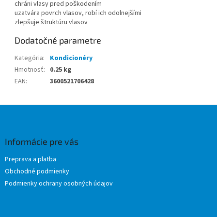
chráni vlasy pred poškodením
uzatvára povrch vlasov, robí ich odolnejšími
zlepšuje štruktúru vlasov
Dodatočné parametre
Kategória
:
Kondicionéry
Hmotnosť
:
0.25 kg
EAN
:
3600521706428
Z
á
p
ä
Informácie pre vás
t
Preprava a platba
i
Obchodné podmienky
e
Podmienky ochrany osobných údajov