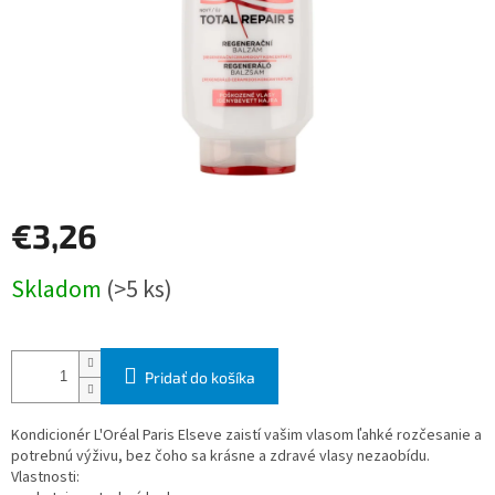
€3,26
Jednotková
Skladom
(>5 ks)
cena:
Pridať do košíka
Kondicionér L'Oréal Paris Elseve zaistí vašim vlasom ľahké rozčesanie a
potrebnú výživu, bez čoho sa krásne a zdravé vlasy nezaobídu.
Vlastnosti: