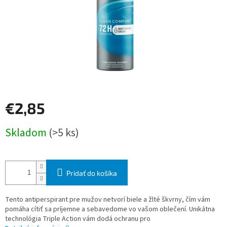
€2,85
Jednotková
Skladom
(>5 ks)
cena:
Pridať do košíka
Tento antiperspirant pre mužov netvorí biele a žlté škvrny, čím vám
pomáha cítiť sa príjemne a sebavedome vo vašom oblečení. Unikátna
technológia Triple Action vám dodá ochranu pro