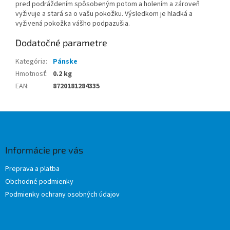
pred podráždením spôsobeným potom a holením a zároveň
vyživuje a stará sa o vašu pokožku. Výsledkom je hladká a
vyživená pokožka vášho podpazušia.
Dodatočné parametre
Kategória
:
Pánske
Hmotnosť
:
0.2 kg
EAN
:
8720181284335
Z
á
p
ä
Informácie pre vás
t
Preprava a platba
i
Obchodné podmienky
e
Podmienky ochrany osobných údajov