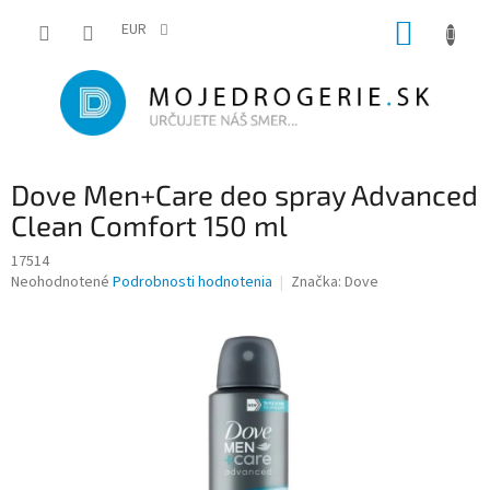
Prejsť
NÁKUP
na
EUR
obsah
KOŠÍK
Dove Men+Care deo spray Advanced
Clean Comfort 150 ml
17514
Priemerné
Neohodnotené
Podrobnosti hodnotenia
Značka:
Dove
hodnotenie
produktu
je
0,0
z
5
hviezdičiek.