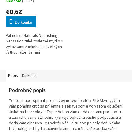
Skladom
(>5 ks)
€0,62
Do košíka
Palmolive Naturals Nourishing
Sensation tuhé toaletné mydlo s
výťažkami z mlieka a okvetných
lístkov ruže. Jemná
starostlivosť o Vašu pokožku.
Zloženie Palmolive Naturals:
Popis
Diskusia
Podrobný popis
Tento antiperspirant pre mužov netvorí biele a žlté škvrny, čím
vám pomáha cítiť sa príjemne a sebavedome vo vašom oblečení.
Unikátna technológia Triple Action vám dodá ochranu proti potu
a zápachu až na 72 hodín, vyživuje pokožku vášho podpazušia a
dodá vám dlhotrvajúcu sviežu vôňu citrusov po celý deň. Vďaka
technológii s 1 hydratačným krémom chráni vaše podpazušie